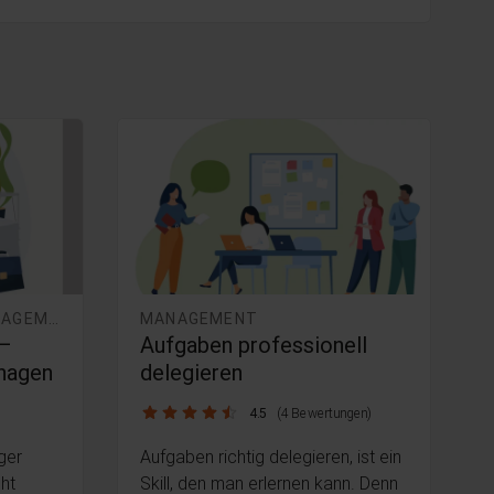
RESILIENZ & STRESSMANAGEMENT
MANAGEMENT
 –
Aufgaben professionell
anagen
delegieren
4.5 / 5
4.5
(4 Bewertungen)
ger
Aufgaben richtig delegieren, ist ein
cht
Skill, den man erlernen kann. Denn