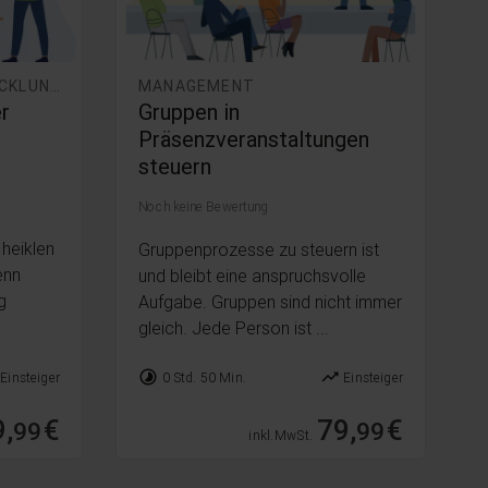
PERSÖNLICHKEITSENTWICKLUNG
MANAGEMENT
r
Gruppen in
Präsenzveranstaltungen
steuern
Noch keine Bewertung
 heiklen
Gruppenprozesse zu steuern ist
enn
und bleibt eine anspruchsvolle
g
Aufgabe. Gruppen sind nicht immer
gleich. Jede Person ist ...
timelapse
trending_up
Einsteiger
0 Std. 50 Min.
Einsteiger
,
€
79,
€
99
99
inkl. MwSt.