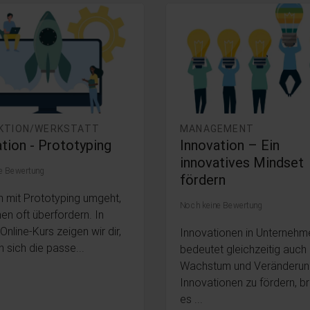
KTION/WERKSTATT
MANAGEMENT
tion - Prototyping
Innovation – Ein
innovatives Mindset
e Bewertung
fördern
 mit Prototyping umgeht,
Noch keine Bewertung
en oft überfordern. In
nline-Kurs zeigen wir dir,
Innovationen in Unternehm
 sich die passe...
bedeutet gleichzeitig auch
Wachstum und Veränderun
Innovationen zu fördern, b
es ...