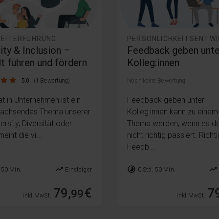
BEITERFÜHRUNG
ity & Inclusion –
Feedback geben unte
lt führen und fördern
Kolleg:innen
5.0
(1 Bewertung)
Noch keine Bewertung
ät in Unternehmen ist ein
Feedback geben unter
wachsendes Thema unserer
Kolleg:innen kann zu einem
versity, Diversität oder
Thema werden, wenn es d
meint die vi...
nicht richtig passiert. Richti
Feedb...
trending_up
timelapse
trending_up
 50 Min.
Einsteiger
0 Std. 50 Min.
79,
€
79
99
inkl. MwSt.
inkl. MwSt.