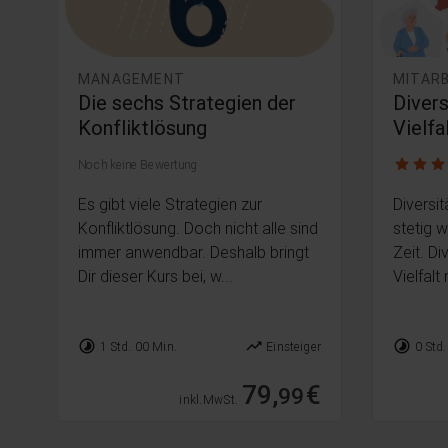
MANAGEMENT
MITAR
Die sechs Strategien der
Divers
Konfliktlösung
Vielfa
5.0 / 5
Noch keine Bewertung
Es gibt viele Strategien zur
Diversit
Konfliktlösung. Doch nicht alle sind
stetig 
immer anwendbar. Deshalb bringt
Zeit. Di
Dir dieser Kurs bei, w...
Vielfalt 
timelapse
trending_up
timelapse
1 Std. 00 Min.
Einsteiger
0 Std.
79,
€
99
inkl. MwSt.