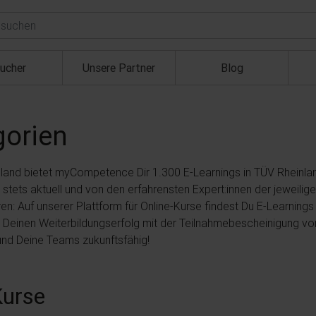
ucher
Unsere Partner
Blog
gorien
hland bietet myCompetence Dir 1.300 E-Learnings in TÜV Rheinland
, stets aktuell und von den erfahrensten Expert:innen der jeweili
n: Auf unserer Plattform für Online-Kurse findest Du E-Learnings 
end Deinen Weiterbildungserfolg mit der Teilnahmebescheinigung 
und Deine Teams zukunftsfähig!
Kurse