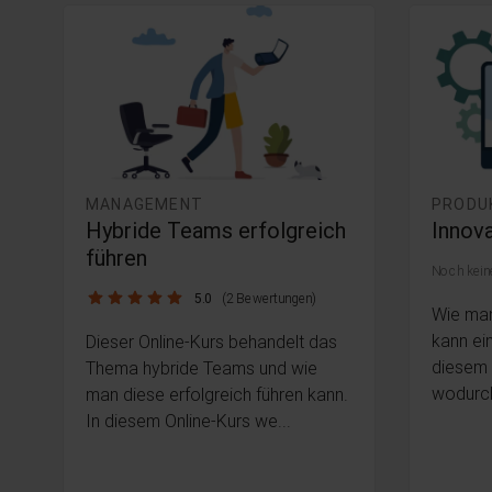
MANAGEMENT
PRODU
Hybride Teams erfolgreich
Innova
führen
Noch kein
5.0 / 5
5.0
(2 Bewertungen)
Wie man
kann ein
Dieser Online-Kurs behandelt das
diesem O
Thema hybride Teams und wie
wodurch
man diese erfolgreich führen kann.
In diesem Online-Kurs we...