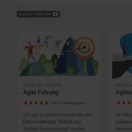
Anbieter: PINKTUM
×
AGILE METHODEN
AGILE
Agile Führung
Agile
5.0 / 5
5.0 / 5
5.0
(2 Bewertungen)
Um agil zu führen, müssen die drei
Ein Min
Ebenen Mindset, Skillset und
unbewus
Toolset berücksichtigt werden.
Normen 