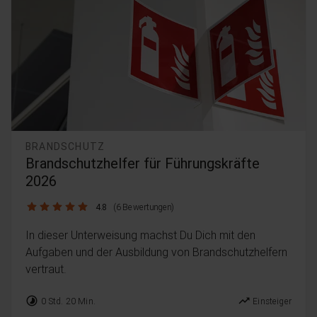
BRANDSCHUTZ
Brandschutzhelfer für Führungskräfte
2026
4.8 / 5
4.8
(6 Bewertungen)
In dieser Unterweisung machst Du Dich mit den
Aufgaben und der Ausbildung von Brandschutzhelfern
vertraut.
timelapse
trending_up
0 Std. 20 Min.
Einsteiger