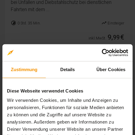
bei Unfällen und Diebstahlschutz bei dienstlichen
Fahrten mit dem ...
timelapse
trending_up
0 Std. 35 Min.
Einsteiger
9,
€
99
inkl. MwSt.
Zustimmung
Details
Über Cookies
Diese Webseite verwendet Cookies
Wir verwenden Cookies, um Inhalte und Anzeigen zu
personalisieren, Funktionen für soziale Medien anbieten
zu können und die Zugriffe auf unsere Website zu
analysieren. Außerdem geben wir Informationen zu
Deiner Verwendung unserer Website an unsere Partner
BAUSTELLE