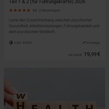
Teil 1 & 2 (für Führungskräfte) 2026
5.0 / 5
5.0
(2 Bewertungen)
Lerne den Zusammenhang zwischen psychischer
Gesundheit, Arbeitsbelastungen, Führungshandeln und
dem psychischen Wohlbefi...
timelapse
trending_up
0 Std. 40 Min.
Einsteiger
19,
€
99
inkl. MwSt.