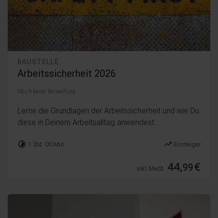
BAUSTELLE
Arbeitssicherheit 2026
Noch keine Bewertung
Lerne die Grundlagen der Arbeitssicherheit und wie Du
diese in Deinem Arbeitsalltag anwendest.
timelapse
trending_up
1 Std. 00 Min.
Einsteiger
44,
€
99
inkl. MwSt.