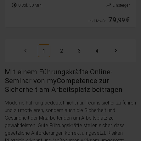
timelapse
trending_up
0 Std. 50 Min.
Einsteiger
79,
€
99
inkl. MwSt.
2
3
4
1
Mit einem Führungskräfte Online-
Seminar von myCompetence zur
Sicherheit am Arbeitsplatz beitragen
Moderne Führung bedeutet nicht nur, Teams sicher zu führen
und zu motivieren, sondern auch die Sicherheit und
Gesundheit der Mitarbeitenden am Arbeitsplatz zu
gewährleisten. Gute Führungskräfte stellen sicher, dass
gesetzliche Anforderungen korrekt umgesetzt, Risiken
frühzeitig erkannt und Maßnahmen wirksam umgesetzt