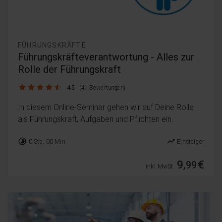
FÜHRUNGSKRÄFTE
Führungskräfteverantwortung - Alles zur
Rolle der Führungskraft
4.5 / 5
4.5
(41 Bewertungen)
In diesem Online-Seminar gehen wir auf Deine Rolle
als Führungskraft, Aufgaben und Pflichten ein.
timelapse
trending_up
0 Std. 00 Min.
Einsteiger
9,
€
99
inkl. MwSt.