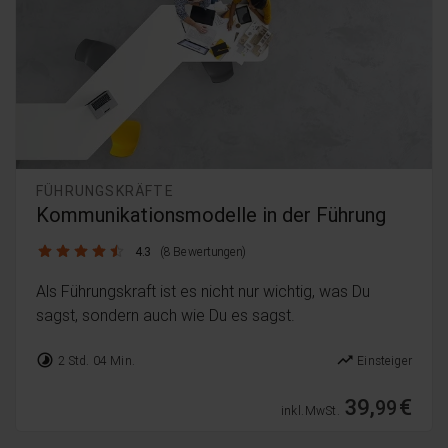
FÜHRUNGSKRÄFTE
Kommunikationsmodelle in der Führung
4.3 / 5
4.3
(8 Bewertungen)
Als Führungskraft ist es nicht nur wichtig, was Du
sagst, sondern auch wie Du es sagst.
timelapse
trending_up
2 Std. 04 Min.
Einsteiger
39,
€
99
inkl. MwSt.