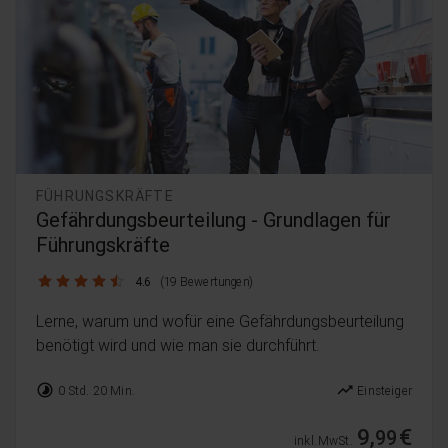
FÜHRUNGSKRÄFTE
Gefährdungsbeurteilung - Grundlagen für
Führungskräfte
4.6 / 5
4.6
(19 Bewertungen)
Lerne, warum und wofür eine Gefährdungsbeurteilung
benötigt wird und wie man sie durchführt.
timelapse
trending_up
0 Std. 20 Min.
Einsteiger
9,
€
99
inkl. MwSt.