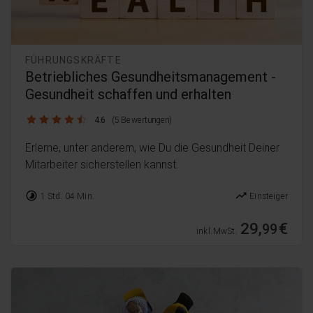
FÜHRUNGSKRÄFTE
Betriebliches Gesundheitsmanagement -
Gesundheit schaffen und erhalten
4.6 / 5
4.6
(5 Bewertungen)
Erlerne, unter anderem, wie Du die Gesundheit Deiner
Mitarbeiter sicherstellen kannst.
timelapse
trending_up
1 Std. 04 Min.
Einsteiger
29,
€
99
inkl. MwSt.