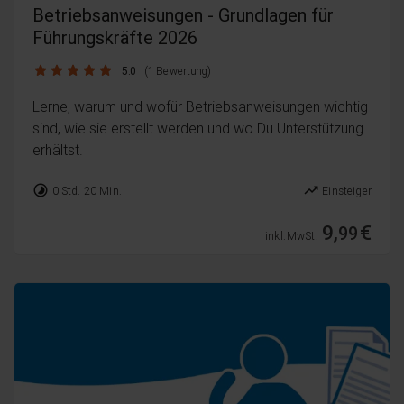
Betriebsanweisungen - Grundlagen für
Führungskräfte 2026
5.0 / 5
5.0
(1 Bewertung)
Lerne, warum und wofür Betriebsanweisungen wichtig
sind, wie sie erstellt werden und wo Du Unterstützung
erhältst.
timelapse
trending_up
0 Std. 20 Min.
Einsteiger
9,
€
99
inkl. MwSt.