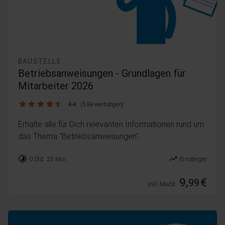
BAUSTELLE
Betriebsanweisungen - Grundlagen für
Mitarbeiter 2026
4.4 / 5
4.4
(5 Bewertungen)
Erhalte alle für Dich relevanten Informationen rund um
das Thema "Betriebsanweisungen".
timelapse
trending_up
0 Std. 25 Min.
Einsteiger
9,
€
99
inkl. MwSt.