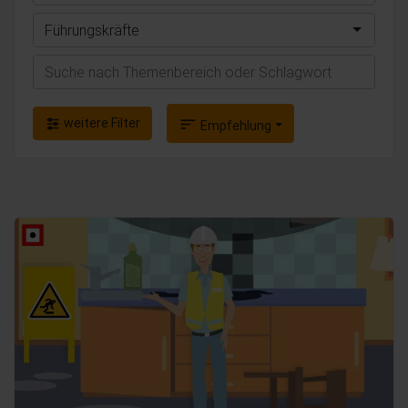
Führungskräfte
Suchen
weitere Filter
sort
Empfehlung