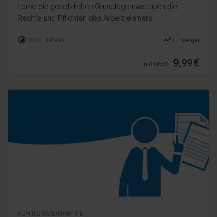
Lerne die gesetzlichen Grundlagen wie auch die
Rechte und Pflichten des Arbeitnehmers.
timelapse
trending_up
0 Std. 30 Min.
Einsteiger
9,
€
99
inkl. MwSt.
FÜHRUNGSKRÄFTE