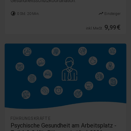
Gesundheitsschutzkoordination.
timelapse
trending_up
0 Std. 20 Min.
Einsteiger
9,
€
99
inkl. MwSt.
FÜHRUNGSKRÄFTE
Psychische Gesundheit am Arbeitsplatz -