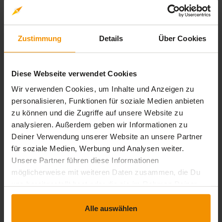
auszuschließen. TRA wird hierbei die berechtigten
Interessen des betroffenen Kunden berücksichtigen.
Ein Anspruch auf Wiederherstellung eines gesperrten
Zustimmung
Details
Über Cookies
Kontos besteht nicht.
Verträge über die Nutzung der Plattform haben keine
Laufzeit und können vom Kunden ohne Einhaltung
Diese Webseite verwendet Cookies
einer Kündigungsfrist gekündigt werden. Bereits
Wir verwenden Cookies, um Inhalte und Anzeigen zu
gebuchte, aber noch nicht in Anspruch genommene
personalisieren, Funktionen für soziale Medien anbieten
Einzelleistungen auf der Plattform bleiben hiervon
zu können und die Zugriffe auf unsere Website zu
unberührt.
analysieren. Außerdem geben wir Informationen zu
Deiner Verwendung unserer Website an unsere Partner
TRA kann die Verträge mit den Kunden mit einer
für soziale Medien, Werbung und Analysen weiter.
Kündigungsfrist von 4 Wochen zum Monatsende
Unsere Partner führen diese Informationen
kündigen. Bereits gebuchte, aber noch nicht in
möglicherweise mit weiteren Daten zusammen, die Du
Anspruch genommene Einzelleistungen auf der
uns bereitgestellt hast oder die sie im Rahmen Deiner
Plattform bleiben hiervon unberührt.
Nutzung der Dienste gesammelt haben.
TRA stellt den Kunden eine Funktion zur Verfügung,
Alle auswählen
über die der Kunde seine Kündigung online erklären