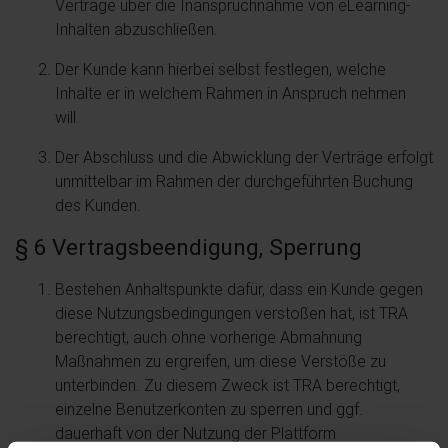
Verträge über die Inanspruchnahme von eLearning-
Inhalten abzuschließen.
Der Kunde kann hierbei selbst festlegen, welche
Inhalte er in welchem Rahmen in Anspruch nehmen
will.
Der Abschluss und die Abwicklung der Verträge erfolgt
unmittelbar im Rahmen der durchgeführten Buchung
des Kunden.
§ 6 Vertragsbeendigung, Sperrung
Bestehen Anhaltspunkte dafür, dass ein Kunde gegen
diese Nutzungsbedingungen verstoßen hat, ist TRA
berechtigt, auch ohne vorherige Abmahnung
Maßnahmen zu ergreifen, um diese Verstöße zu
unterbinden. Zu diesem Zweck ist TRA berechtigt,
einzelne Benutzerkonten zu sperren und ggf.
dauerhaft von der Nutzung der Plattform