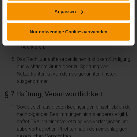
kann.
Anpassen
Im Übrigen kann das Mitglied die Kündigung in
Schriftform an die im Impressum angegebene
Nur notwendige Cookies verwenden
Adresse, per Telefax an die dort angegebene
Faxnummer oder per E-Mail an die Mailadresse von
TRA erklären.
Das Recht zur außerordentlichen fristlosen Kündigung
aus wichtigem Grund oder zu Sperrung von
Nutzerkonten ist von den vorgenannten Fristen
ausgenommen.
§ 7 Haftung, Verantwortlichkeit
Soweit sich aus diesen Bedingungen einschließlich der
nachfolgenden Bestimmungen nichts anderes ergibt,
haftet TRA bei einer Verletzung von vertraglichen und
außervertraglichen Pflichten nach den einschlägigen
gesetzlichen Vorschriften.