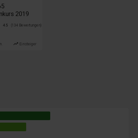
65
nkurs 2019
4.5
(134 Bewertungen)
trending_up
n.
Einsteiger