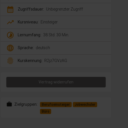
calendar_month
Zugriffsdauer:
Unbegrenzter Zugriff
trending_up
Kursniveau:
Einsteiger
timelapse
Lernumfang:
38 Std. 30 Min.
language
Sprache:
deutsch
fingerprint
Kurskennung:
R2jz7GVzAG
Vertrag widerrufen
work
Zielgruppen:
Berufseinsteiger
Jobwechsler
Büro