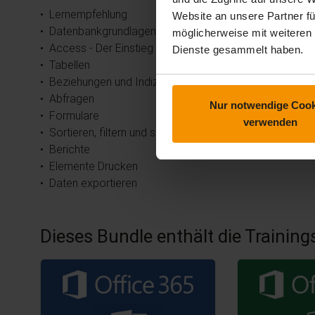
• Lernempfehlung
Website an unsere Partner fü
• Datenbankgrundlagen
möglicherweise mit weiteren
• Access - Der Einstieg
Dienste gesammelt haben.
• Tabellen
• Beziehungen und Indizes
• Abfragen
Nur notwendige Cook
• Formulare
verwenden
• Sortieren, filtern und suchen
• Berichte
• Elemente Drucken
• Daten exportieren
Dieses Bundle enthält die Training