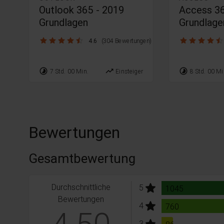
Outlook 365 - 2019
Access 3
Grundlagen
Grundlage
4.6 / 5
4.5 / 5
4.6
(304 Bewertungen)
timelapse
trending_up
timelapse
7 Std. 00 Min.
Einsteiger
8 Std. 00 Mi
Bewertungen
Gesamtbewertung
Durchschnittliche
stars:
5
Bewertungen
1045
Bewertungen
stars:
4
Bewertungen
760
stars:
3