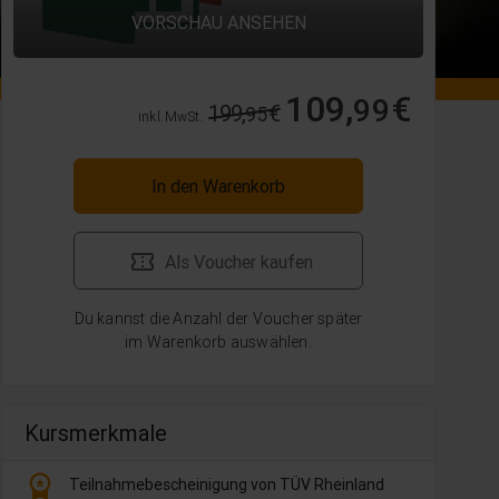
VORSCHAU ANSEHEN
109,
€
99
199,
€
95
inkl. MwSt.
In den Warenkorb
Als Voucher kaufen
Du kannst die Anzahl der Voucher später
im Warenkorb auswählen.
Kursmerkmale
workspace_premium
Teilnahmebescheinigung von TÜV Rheinland