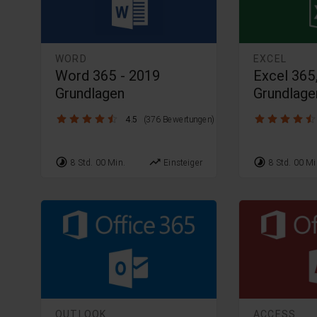
WORD
EXCEL
Word 365 - 2019
Excel 365
Grundlagen
Grundlage
4.5 / 5
4.5 / 5
4.5
(376 Bewertungen)
timelapse
trending_up
timelapse
8 Std. 00 Min.
Einsteiger
8 Std. 00 Mi
OUTLOOK
ACCESS