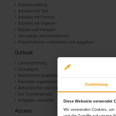
• Dateiverwaltung
• Arbeiten mit Text
• Arbeiten mit Formen
• Arbeiten mit Objekten
• Master und Vorlagen
• Übergänge und Animationen
• Präsentationen vorbereiten und ausgeben
Outlook
• Lernempfehlung
• Grundlagen
• Nachrichten bearbeiten
• Elemente organisieren und drucken
Zustimmung
• Adressbücher und Kontakte
• Der Terminkalender
• Aufgaben verwalten
Diese Webseite verwendet 
Wir verwenden Cookies, um I
Access
und die Zugriffe auf unsere