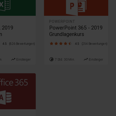
POWERPOINT
, 2019
PowerPoint 365 - 2019
n
Grundlagenkurs
4.5 / 5
4.5
(826 Bewertungen)
4.5
(254 Bewertungen)
trending_up
timelapse
trending_up
n.
Einsteiger
7 Std. 30 Min.
Einsteiger