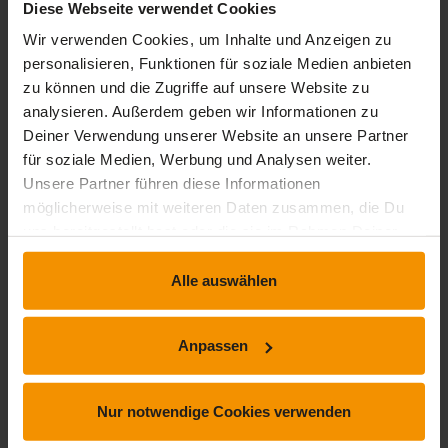
Diese Webseite verwendet Cookies
timelapse
trending_up
0 Std. 20 Min.
Einsteiger
Wir verwenden Cookies, um Inhalte und Anzeigen zu
personalisieren, Funktionen für soziale Medien anbieten
9,
€
99
zu können und die Zugriffe auf unsere Website zu
inkl. MwSt.
analysieren. Außerdem geben wir Informationen zu
Deiner Verwendung unserer Website an unsere Partner
für soziale Medien, Werbung und Analysen weiter.
Unsere Partner führen diese Informationen
möglicherweise mit weiteren Daten zusammen, die Du
uns bereitgestellt hast oder die sie im Rahmen Deiner
Nutzung der Dienste gesammelt haben.
Alle auswählen
Anpassen
MOBILITÄT & DIENSTWAGEN
Nur notwendige Cookies verwenden
Sicher unterwegs in Herbst und Winter -
Unterweisung 2026