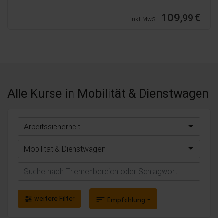
109,
€
99
inkl. MwSt.
Alle Kurse
in Mobilität & Dienstwagen
Arbeitssicherheit
Mobilität & Dienstwagen
Suchen
weitere Filter
sort
Empfehlung