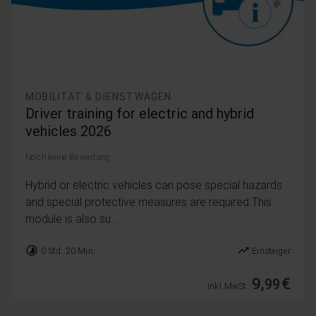
MOBILITÄT & DIENSTWAGEN
Driver training for electric and hybrid
vehicles 2026
Noch keine Bewertung
Hybrid or electric vehicles can pose special hazards
and special protective measures are required.This
module is also su...
timelapse
trending_up
0 Std. 20 Min.
Einsteiger
9,
€
99
inkl. MwSt.