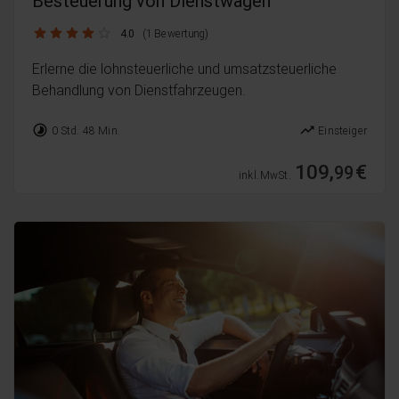
Besteuerung von Dienstwagen
4.0 / 5
4.0
(1 Bewertung)
Erlerne die lohnsteuerliche und umsatzsteuerliche
Behandlung von Dienstfahrzeugen.
timelapse
trending_up
0 Std. 48 Min.
Einsteiger
109,
€
99
inkl. MwSt.