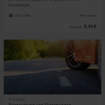
Dienstwagen.
timelapse
trending_up
0 Std. 20 Min.
Einsteiger
9,
€
99
inkl. MwSt.
STEUERN