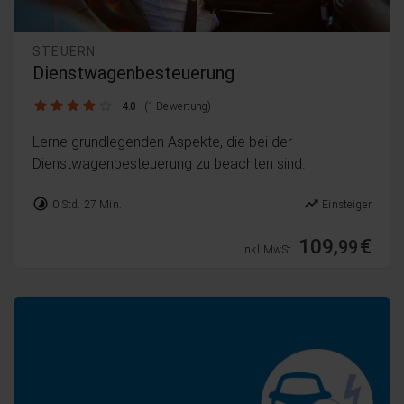
STEUERN
Dienstwagenbesteuerung
4.0 / 5
4.0
(1 Bewertung)
Lerne grundlegenden Aspekte, die bei der
Dienstwagenbesteuerung zu beachten sind.
timelapse
trending_up
0 Std. 27 Min.
Einsteiger
109,
€
99
inkl. MwSt.