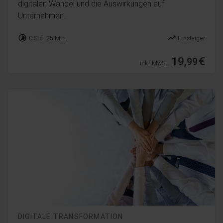
digitalen Wandel und die Auswirkungen auf
Unternehmen.
timelapse
trending_up
0 Std. 25 Min.
Einsteiger
19,
€
99
inkl. MwSt.
DIGITALE TRANSFORMATION