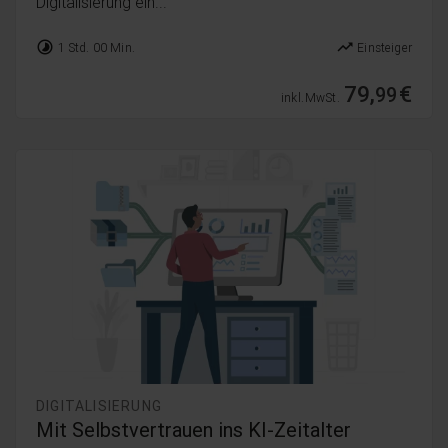
Digitalisierung ein...
timelapse
trending_up
1 Std. 00 Min.
Einsteiger
79,
€
99
inkl. MwSt.
DIGITALISIERUNG
Mit Selbstvertrauen ins KI-Zeitalter