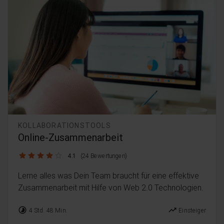
KOLLABORATIONSTOOLS
Online-Zusammenarbeit
4.1 / 5
4.1
(24 Bewertungen)
Lerne alles was Dein Team braucht für eine effektive
Zusammenarbeit mit Hilfe von Web 2.0 Technologien.
timelapse
trending_up
4 Std. 48 Min.
Einsteiger