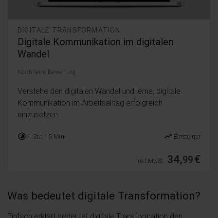
DIGITALE TRANSFORMATION
Digitale Kommunikation im digitalen
Wandel
Noch keine Bewertung
Verstehe den digitalen Wandel und lerne, digitale
Kommunikation im Arbeitsalltag erfolgreich
einzusetzen.
timelapse
trending_up
1 Std. 15 Min.
Einsteiger
34,
€
99
inkl. MwSt.
Was bedeutet digitale Transformation?
Einfach erklärt bedeutet digitale Transformation den