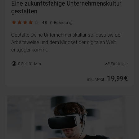
Eine zukunftsfähige Unternehmenskultur
gestalten
4.0 / 5
4.0
(1 Bewertung)
Gestalte Deine Unternehmenskultur so, dass sie der
Arbeitsweise und dem Mindset der digitalen Welt
entgegenkommt.
timelapse
trending_up
0 Std. 31 Min.
Einsteiger
19,
€
99
inkl. MwSt.