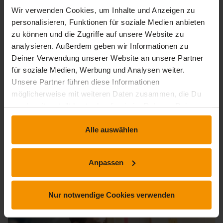
Wir verwenden Cookies, um Inhalte und Anzeigen zu
personalisieren, Funktionen für soziale Medien anbieten
zu können und die Zugriffe auf unsere Website zu
analysieren. Außerdem geben wir Informationen zu
Deiner Verwendung unserer Website an unsere Partner
DIGITALE TRANSFORMATION
Werte, Ethik, Recht
für soziale Medien, Werbung und Analysen weiter.
Unsere Partner führen diese Informationen
3.0 / 5
3.0
(1 Bewertung)
möglicherweise mit weiteren Daten zusammen, die Du
uns bereitgestellt hast oder die sie im Rahmen Deiner
Gehe der Frage nach, welche Standards in Deinem
Nutzung der Dienste gesammelt haben.
Unternehmen neu durchdacht werden müssen.
Alle auswählen
timelapse
trending_up
0 Std. 13 Min.
Einsteiger
Anpassen
19,
€
99
inkl. MwSt.
Nur notwendige Cookies verwenden