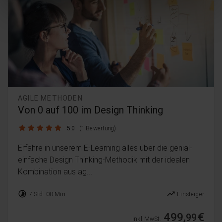
AGILE METHODEN
Von 0 auf 100 im Design Thinking
5.0 / 5
5.0
(1 Bewertung)
Erfahre in unserem E-Learning alles über die genial-
einfache Design Thinking-Methodik mit der idealen
Kombination aus ag...
timelapse
trending_up
7 Std. 00 Min.
Einsteiger
499,
€
99
inkl. MwSt.