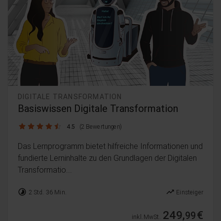
DIGITALE TRANSFORMATION
Basiswissen Digitale Transformation
4.5 / 5
4.5
(2 Bewertungen)
Das Lernprogramm bietet hilfreiche Informationen und
fundierte Lerninhalte zu den Grundlagen der Digitalen
Transformatio...
timelapse
trending_up
2 Std. 36 Min.
Einsteiger
249,
€
99
inkl. MwSt.