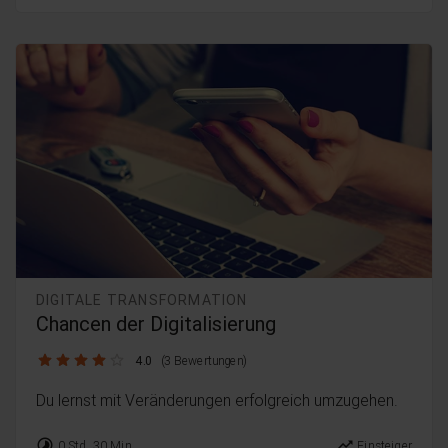
DIGITALE TRANSFORMATION
Chancen der Digitalisierung
4.0 / 5
4.0
(3 Bewertungen)
Du lernst mit Veränderungen erfolgreich umzugehen.
timelapse
trending_up
0 Std. 30 Min.
Einsteiger