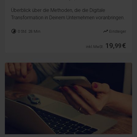
Überblick über die Methoden, die die Digitale
Transformation in Deinem Unternehmen voranbringen.
timelapse
trending_up
0 Std. 28 Min.
Einsteiger
19,
€
99
inkl. MwSt.