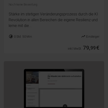
Noch keine Bewertung
Stärke im stetigen Veränderungsprozess durch die KI
Revolution in allen Bereichen die eigene Resilienz und
lerne mit die...
timelapse
trending_up
0 Std. 50 Min.
Einsteiger
79,
€
99
inkl. MwSt.