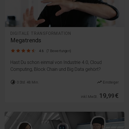
DIGITALE TRANSFORMATION
Megatrends
4.6 / 5
4.6
(7 Bewertungen)
Hast Du schon einmal von Industrie 4.0, Cloud
Computing, Block Chain und Big Data gehört?
timelapse
trending_up
0 Std. 48 Min.
Einsteiger
19,
€
99
inkl. MwSt.