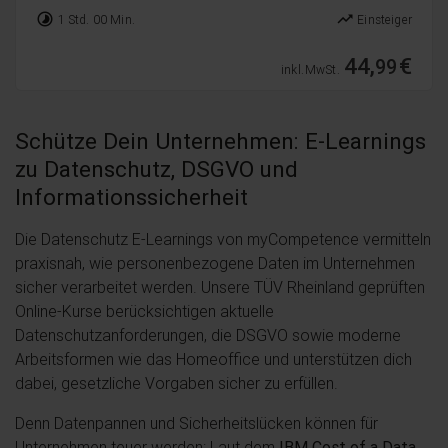
timelapse
trending_up
1 Std. 00 Min.
Einsteiger
44,
€
99
inkl. MwSt.
Schütze Dein Unternehmen: E-Learnings
zu Datenschutz, DSGVO und
Informationssicherheit
Die Datenschutz E-Learnings von myCompetence vermitteln
praxisnah, wie personenbezogene Daten im Unternehmen
sicher verarbeitet werden. Unsere TÜV Rheinland geprüften
Online-Kurse berücksichtigen aktuelle
Datenschutzanforderungen, die DSGVO sowie moderne
Arbeitsformen wie das Homeoffice und unterstützen dich
dabei, gesetzliche Vorgaben sicher zu erfüllen.
Denn Datenpannen und Sicherheitslücken können für
Unternehmen teuer werden: Laut dem
IBM Cost of a Data