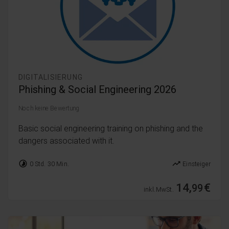
DIGITALISIERUNG
Phishing & Social Engineering 2026
Noch keine Bewertung
Basic social engineering training on phishing and the
dangers associated with it.
timelapse
trending_up
0 Std. 30 Min.
Einsteiger
14,
€
99
inkl. MwSt.