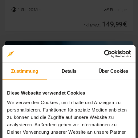
timelapse
trending_up
1 Std. 20 Min.
Einsteiger
149,
€
99
inkl. MwSt.
Zustimmung
Details
Über Cookies
Diese Webseite verwendet Cookies
Wir verwenden Cookies, um Inhalte und Anzeigen zu
personalisieren, Funktionen für soziale Medien anbieten
zu können und die Zugriffe auf unsere Website zu
DATENSCHUTZ
analysieren. Außerdem geben wir Informationen zu
Datenschutz in der Cloud 2026
Deiner Verwendung unserer Website an unsere Partner