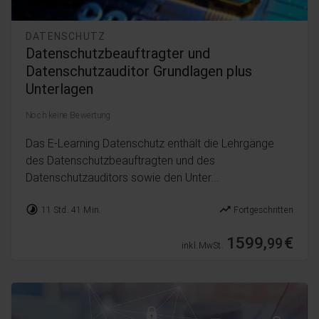
DATENSCHUTZ
Datenschutzbeauftragter und
Datenschutzauditor Grundlagen plus
Unterlagen
Noch keine Bewertung
Das E-Learning Datenschutz enthält die Lehrgänge
des Datenschutzbeauftragten und des
Datenschutzauditors sowie den Unter...
timelapse
trending_up
11 Std. 41 Min.
Fortgeschritten
1599,
€
99
inkl. MwSt.