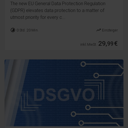
The new EU General Data Protection Regulation
(GDPR) elevates data protection to a matter of
utmost priority for every c...
timelapse
trending_up
0 Std. 20 Min.
Einsteiger
29,
€
99
inkl. MwSt.