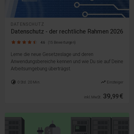
DATENSCHUTZ
Datenschutz - der rechtliche Rahmen 2026
4.6 / 5
4.6
(15 Bewertungen)
Lerne die neue Gesetzeslage und deren
Anwendungsbereiche kennen und wie Du sie auf Deine
Arbeitsumgebung überträgst.
timelapse
trending_up
0 Std. 20 Min.
Einsteiger
39,
€
99
inkl. MwSt.