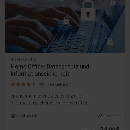
HOMEOFFICE
Home Office: Datenschutz und
Informationssicherheit
4.6 / 5
4.6
(7 Bewertungen)
Erfahre mehr über Datenschutz und
Informationssicherheit im Home Office.
timelapse
trending_up
0 Std. 45 Min.
Einsteiger
24,
€
99