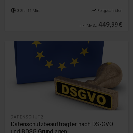
timelapse
trending_up
3 Std. 11 Min.
Fortgeschritten
449,
€
99
inkl. MwSt.
DATENSCHUTZ
Datenschutzbeauftragter nach DS-GVO
und BDSG Grundlagen