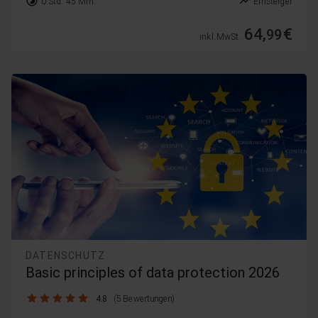
timelapse
trending_up
0 Std. 45 Min.
Einsteiger
64,
€
99
inkl. MwSt.
DATENSCHUTZ
Basic principles of data protection 2026
4.8 / 5
4.8
(5 Bewertungen)