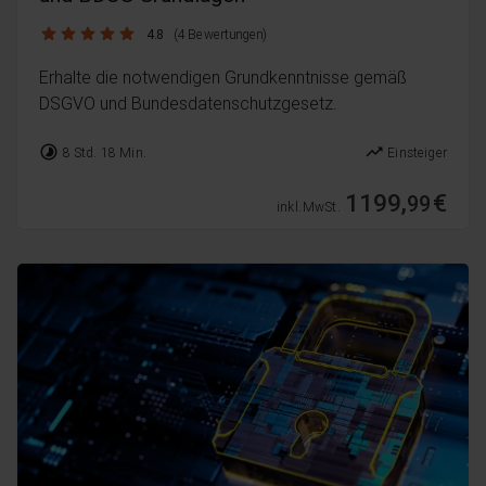
4.8 / 5
4.8
(4 Bewertungen)
Erhalte die notwendigen Grundkenntnisse gemäß
DSGVO und Bundesdatenschutzgesetz.
timelapse
trending_up
8 Std. 18 Min.
Einsteiger
1199,
€
99
inkl. MwSt.