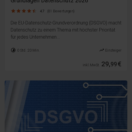
Grundlagen Datenschutz 2026
4.7 / 5
4.7
(81 Bewertungen)
Die EU-Datenschutz-Grundverordnung (DSGVO) macht
Datenschutz zu einem Thema mit höchster Priorität
für jedes Unternehmen...
timelapse
trending_up
0 Std. 20 Min.
Einsteiger
29,
€
99
inkl. MwSt.