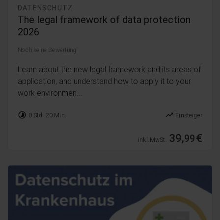
DATENSCHUTZ
The legal framework of data protection
2026
Noch keine Bewertung
Learn about the new legal framework and its areas of
application, and understand how to apply it to your
work environmen...
timelapse
trending_up
0 Std. 20 Min.
Einsteiger
39,
€
99
inkl. MwSt.