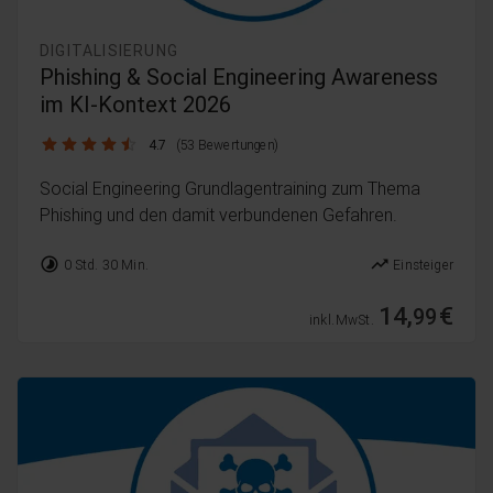
DIGITALISIERUNG
Phishing & Social Engineering Awareness
im KI-Kontext 2026
4.7 / 5
4.7
(53 Bewertungen)
Social Engineering Grundlagentraining zum Thema
Phishing und den damit verbundenen Gefahren.
timelapse
trending_up
0 Std. 30 Min.
Einsteiger
14,
€
99
inkl. MwSt.