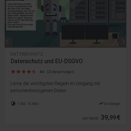
DATENSCHUTZ
Datenschutz und EU-DSGVO
4.6 / 5
4.6
(23 Bewertungen)
Lerne die wichtigsten Regeln im Umgang mit
personenbezogenen Daten.
timelapse
trending_up
1 Std. 15 Min.
Einsteiger
39,
€
99
inkl. MwSt.