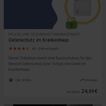
PFLEGE UND GESUNDHEITSMANAGEMENT
Datenschutz im Krankenhaus
4.3 / 5
4.3
(3 Bewertungen)
Dieser Onlinekurs bietet eine Basisschulung für den
Bereich Datenschutz bzw. Schutz von Daten im
Krankenhaus.
timelapse
trending_up
1 Std. 00 Min.
Einsteiger
24,
€
99
inkl. MwSt.