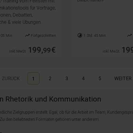
k-Training vom Feinsten mit
kationstools für Vorträge,
ionen, Debatten,
he & viele Übungen.
trending_up
timelapse
trending_up
 05 Min.
Fortgeschritten
1 Std. 45 Min.
199,
€
199
99
inkl. MwSt.
inkl. MwSt.
ZURÜCK
2
3
4
5
WEITER
1
sen Rhetorik und Kommunikation
liche Zielgruppen erstellt. Egal, ob für die Arbeit im Team, Kundengespr
. Zu den beliebtesten Formaten gehören unter anderem: