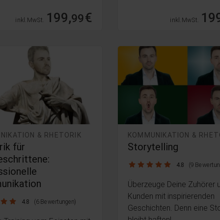
199,
€
199
99
inkl. MwSt.
inkl. MwSt.
NIKATION & RHETORIK
KOMMUNIKATION & RHET
ik für
Storytelling
eschrittene:
4.8 / 5
4.8
(9 Bewertun
ssionelle
nikation
Überzeuge Deine Zuhörer 
Kunden mit inspirierenden
4.8
(6 Bewertungen)
Geschichten. Denn eine St
bleibt haften!