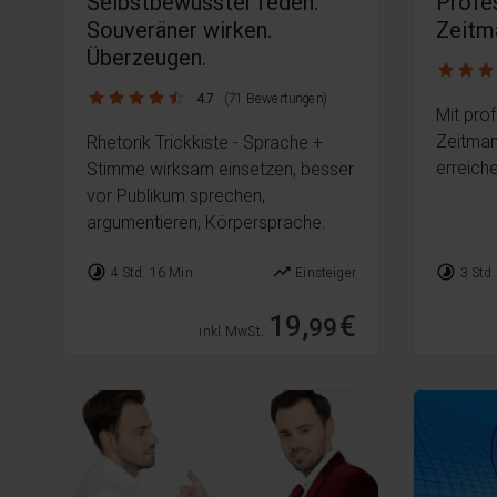
Selbstbewusster reden.
Profe
Souveräner wirken.
Zeitm
Überzeugen.
4.6 / 5
4.7 / 5
4.7
(71 Bewertungen)
Mit pro
Zeitman
Rhetorik Trickkiste - Sprache +
erreich
Stimme wirksam einsetzen, besser
vor Publikum sprechen,
argumentieren, Körpersprache.
timelapse
trending_up
timelapse
4 Std. 16 Min.
Einsteiger
3 Std.
19,
€
99
inkl. MwSt.