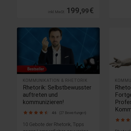
199,
€
99
inkl. MwSt.
KOMMUNIKATION & RHETORIK
KOMMU
Rhetorik: Selbstbewusster
Rhetor
auftreten und
Fortg
kommunizieren!
Profe
Kommu
4.6 / 5
4.6
(27 Bewertungen)
4.8 / 5
10 Gebote der Rhetorik, Tipps