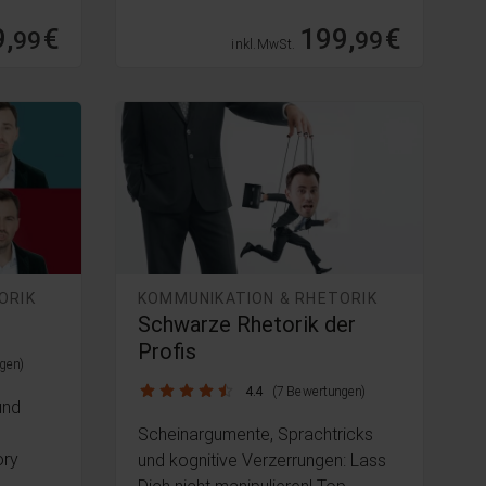
,
€
199,
€
99
99
inkl. MwSt.
ORIK
KOMMUNIKATION & RHETORIK
Schwarze Rhetorik der
Profis
gen)
4.4 / 5
4.4
(7 Bewertungen)
und
Scheinargumente, Sprachtricks
ory
und kognitive Verzerrungen: Lass
Dich nicht manipulieren! Top-