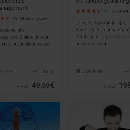
ssionelles
Verhandlungstraining
anagement
4.7 / 5
4.7
(16 Bewertu
4.6
(38 Bewertungen)
Lerne Verhandlungstipps,
Verhandlungsmanagement 
fessionellem
Beruf und Alltag, sowie Kon
agement Ziele entspannt
besser zu lösen.
en und produktiver werden.
trending_up
timelapse
trending_up
 13 Min.
Einsteiger
2 Std. 50 Min.
49,
€
199
99
inkl. MwSt.
inkl. MwSt.