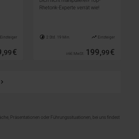
Rhetorik-Experte verrät wie!
timelapse
trending_up
Einsteiger
2 Std. 19 Min.
Einsteiger
,
€
199,
€
99
99
inkl. MwSt.
äche, Präsentationen oder Führungssituationen, bei uns findest