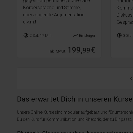
gegen Lampenfieber, souveräne
Rhetori
Körpersprache und Stimme,
Kommuni
überzeugende Argumentation
Diskuss
u.v.m.!
Gespräc
timelapse
trending_up
timelapse
2 Std. 17 Min.
Einsteiger
3 Std.
199,
€
99
inkl. MwSt.
Das erwartet Dich in unseren Kur
Unsere Online-Kurse sind modular aufgebaut und für unterschied
Du den Kurs für Kommunikation und Rhetorik, der zu Dir passt