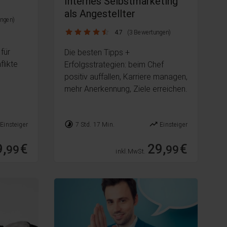
Internes Selbstmarketing
als Angestellter
ngen)
4.7 / 5
4.7
(3 Bewertungen)
für
Die besten Tipps +
flikte
Erfolgsstrategien: beim Chef
positiv auffallen, Karriere managen,
mehr Anerkennung, Ziele erreichen.
timelapse
trending_up
Einsteiger
7 Std. 17 Min.
Einsteiger
,
€
29,
€
99
99
inkl. MwSt.