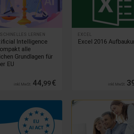
ASCHINELLES LERNEN
EXCEL
ificial Intelligence
Excel 2016 Aufbauku
Kompakt alle
ichen Grundlagen für
der EU
44,
€
39
99
inkl. MwSt.
inkl. MwSt.