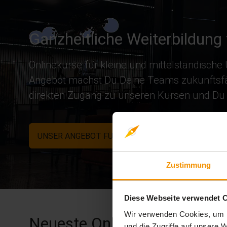
Ganzheitliche Weiterbildung
Onlinekurse für kleine und mittelständisc
Angebot machst Du Deine Teams zukunftsfähi
direkten Zugang zu unseren Kursen und Du za
UNSER ANGEBOT FÜR UNTERNEHMEN
Zustimmung
Diese Webseite verwendet 
Wir verwenden Cookies, um I
Neueste Online-Kurse
und die Zugriffe auf unsere