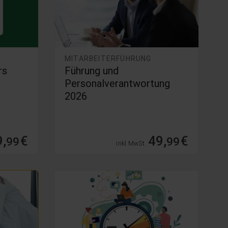
MITARBEITERFÜHRUNG
rs
Führung und
Personalverantwortung
2026
,
€
49,
€
99
99
inkl. MwSt.