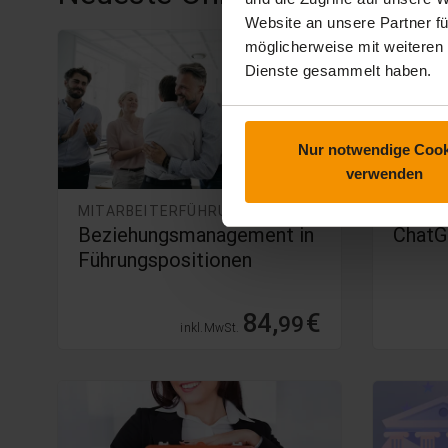
Website an unsere Partner fü
möglicherweise mit weiteren
Dienste gesammelt haben.
Nur notwendige Cook
verwenden
MITARBEITERFÜHRUNG
KI & M
Beziehungsmanagement in
ChatG
Führungspositionen
84,
€
99
inkl. MwSt.