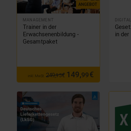
ANGEBOT
MANAGEMENT
DIGITA
Trainer in der
Geset
Erwachsenenbildung -
in der
Gesamtpaket
149,
€
99
249,
€
95
inkl. MwSt.