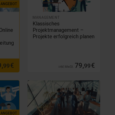
ANGEBOT
MANAGEMENT
Klassisches
Online
Projektmanagement –
Projekte erfolgreich planen
reitung
,
€
79,
€
99
99
inkl. MwSt.
ANGEBOT