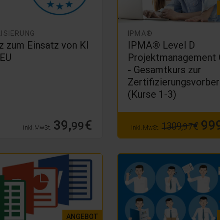
LISIERUNG
IPMA®
z zum Einsatz von KI
IPMA® Level D
 EU
Projektmanagement 
- Gesamtkurs zur
Zertifizierungsvorbe
(Kurse 1-3)
39,
€
999
99
1309,
€
97
inkl. MwSt.
inkl. MwSt.
ANGEBOT