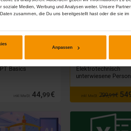
r soziale Medien, Werbung und Analysen weiter. Unsere Partner
 Daten zusammen, die Du uns bereitgestellt hast oder die sie 
ies
Anpassen
ASCHINELLES LERNEN
ELEKTROTECHNIK
PT Basics
Elektrotechnisch
unterwiesene Person
44,
€
549
99
799,
€
99
inkl. MwSt.
inkl. MwSt.