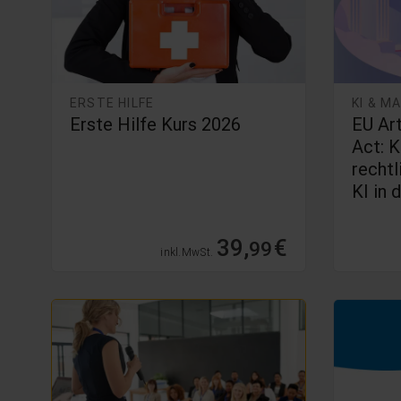
ERSTE HILFE
KI & M
Erste Hilfe Kurs 2026
EU Art
Act: 
rechtl
KI in 
39,
€
99
inkl. MwSt.