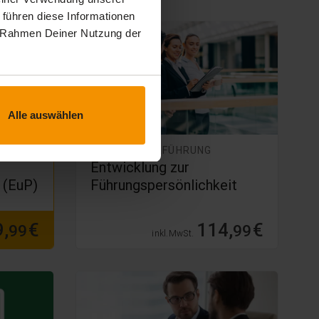
 führen diese Informationen
im Rahmen Deiner Nutzung der
ANGEBOT
Alle auswählen
MITARBEITERFÜHRUNG
Entwicklung zur
 (EuP)
Führungspersönlichkeit
,
€
114,
€
99
99
inkl. MwSt.