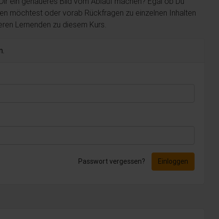
 Dir ein genaueres Bild vom Ablauf machen? Egal ob Du
len möchtest oder vorab Rückfragen zu einzelnen Inhalten
deren Lernenden zu diesem Kurs.
n.
Passwort vergessen?
Einloggen