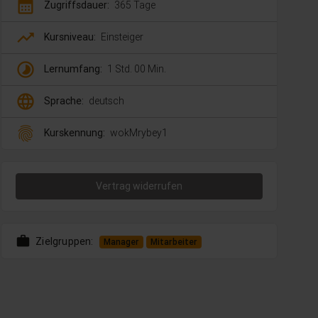
calendar_month
Zugriffsdauer:
365 Tage
trending_up
Kursniveau:
Einsteiger
timelapse
Lernumfang:
1 Std. 00 Min.
language
Sprache:
deutsch
fingerprint
Kurskennung:
wokMrybey1
Vertrag widerrufen
work
Zielgruppen:
Manager
Mitarbeiter