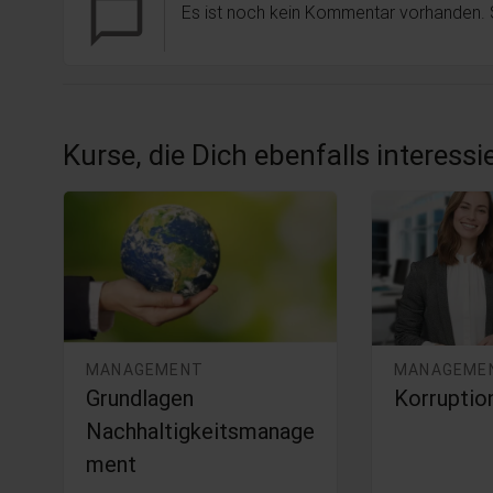
chat_bubble_outline
Es ist noch kein Kommentar vorhanden.
Kurse, die Dich ebenfalls interess
MANAGEMENT
MANAGEME
y
Grundlagen
Korruptio
Nachhaltigkeitsmanage
ment