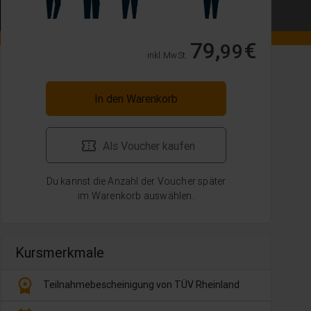
79,
€
99
inkl. MwSt.
In den Warenkorb
Als Voucher kaufen
Du kannst die Anzahl der Voucher später
im Warenkorb auswählen.
Kursmerkmale
workspace_premium
Teilnahmebescheinigung von TÜV Rheinland