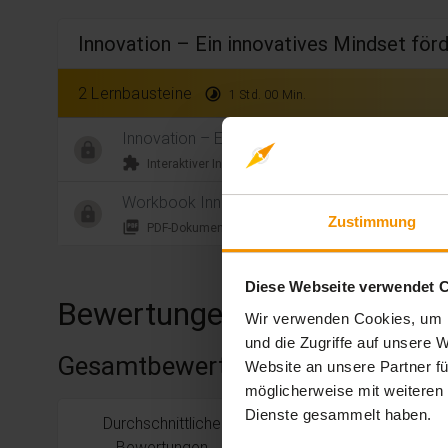
Innovation – Ein innovatives Mindset för
2 Lernbausteine
timelapse
1 Std. 00 Min.
Innovation – Ein innovatives Mindset fördern
extension
timelapse
Interaktiver Inhalt
1 Std. 00
Workbook Innovatives Mindset
Zustimmung
picture_as_pdf
PDF-Dokument
Diese Webseite verwendet 
Bewertungen
Wir verwenden Cookies, um I
und die Zugriffe auf unsere
Gesamtbewertung
Website an unsere Partner fü
möglicherweise mit weiteren
Dienste gesammelt haben.
Durchschnittliche
stars:
5
Bewertungen
0
Bewertungen