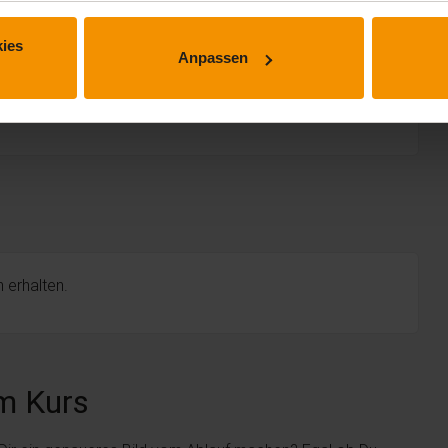
ies
Anpassen
 erhalten.
m Kurs