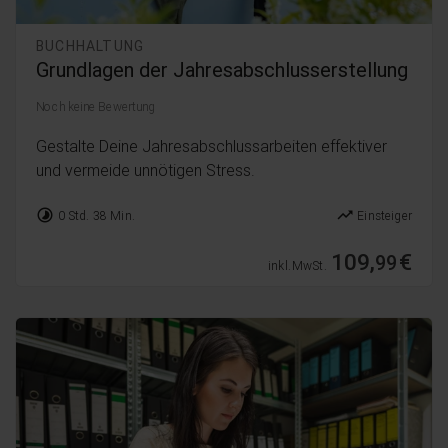
BUCHHALTUNG
Grundlagen der Jahresabschlusserstellung
Noch keine Bewertung
Gestalte Deine Jahresabschlussarbeiten effektiver
und vermeide unnötigen Stress.
timelapse
trending_up
0 Std. 38 Min.
Einsteiger
109,
€
99
inkl. MwSt.