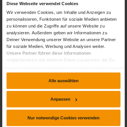
Diese Webseite verwendet Cookies
Wir verwenden Cookies, um Inhalte und Anzeigen zu
personalisieren, Funktionen für soziale Medien anbieten
zu können und die Zugriffe auf unsere Website zu
analysieren. Außerdem geben wir Informationen zu
Deiner Verwendung unserer Website an unsere Partner
für soziale Medien, Werbung und Analysen weiter.
Unsere Partner führen diese Informationen
möglicherweise mit weiteren Daten zusammen, die Du
uns bereitgestellt hast oder die sie im Rahmen Deiner
Nutzung der Dienste gesammelt haben.
Alle auswählen
BUCHHALTUNG
Jahresabschluss 2020 Update
Noch keine Bewertung
Anpassen
Überblick über alle relevanten Neuregelungen,
Rechtsprechung und maßgebende BMF-Schreiben für
Nur notwendige Cookies verwenden
Jahresabschlusserstellung ...