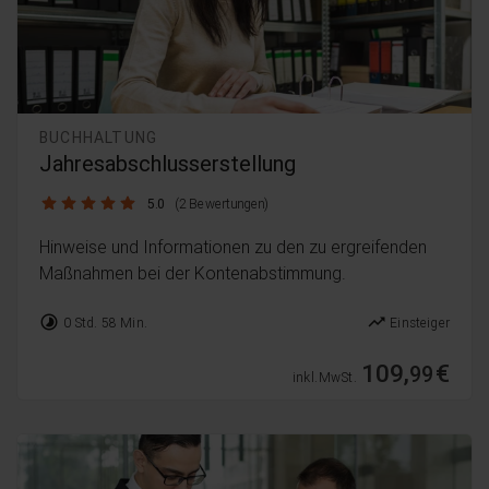
BUCHHALTUNG
Jahresabschlusserstellung
5.0 / 5
5.0
(2 Bewertungen)
Hinweise und Informationen zu den zu ergreifenden
Maßnahmen bei der Kontenabstimmung.
timelapse
trending_up
0 Std. 58 Min.
Einsteiger
109,
€
99
inkl. MwSt.