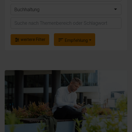
Buchhaltung
Suchen
weitere Filter
sort
Empfehlung