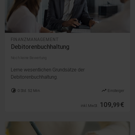
FINANZMANAGEMENT
Debitorenbuchhaltung
Noch keine Bewertung
Lerne wesentlichen Grundsätze der
Debitorenbuchhaltung.
timelapse
trending_up
0 Std. 52 Min.
Einsteiger
109,
€
99
inkl. MwSt.