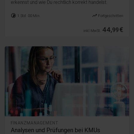
erkennst und wie Du rechtlich korrekt handelst.
timelapse
trending_up
1 Std. 00 Min.
Fortgeschritten
44,
€
99
inkl. MwSt.
FINANZMANAGEMENT
Analysen und Prüfungen bei KMUs