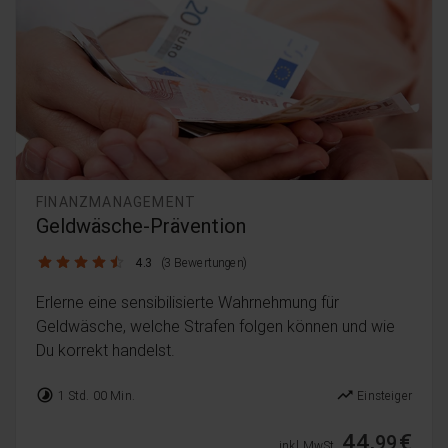
FINANZMANAGEMENT
Geldwäsche-Prävention
4.3 / 5
4.3
(3 Bewertungen)
Erlerne eine sensibilisierte Wahrnehmung für
Geldwäsche, welche Strafen folgen können und wie
Du korrekt handelst.
timelapse
trending_up
1 Std. 00 Min.
Einsteiger
44,
€
99
inkl. MwSt.