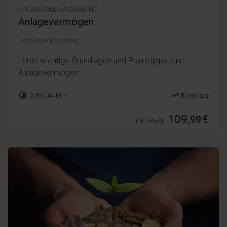
FINANZMANAGEMENT
Anlagevermögen
Noch keine Bewertung
Lerne wichtige Grundlagen und Praxistipps zum
Anlagevermögen.
timelapse
trending_up
0 Std. 44 Min.
Einsteiger
109,
€
99
inkl. MwSt.