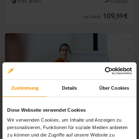
timelapse
trending_up
0 Std. 28 Min.
Einsteiger
109,
€
99
inkl. MwSt.
Zustimmung
Details
Über Cookies
Diese Webseite verwendet Cookies
FINANZMANAGEMENT
Betriebsausgaben
Wir verwenden Cookies, um Inhalte und Anzeigen zu
personalisieren, Funktionen für soziale Medien anbieten
3.0 / 5
3.0
(1 Bewertung)
zu können und die Zugriffe auf unsere Website zu