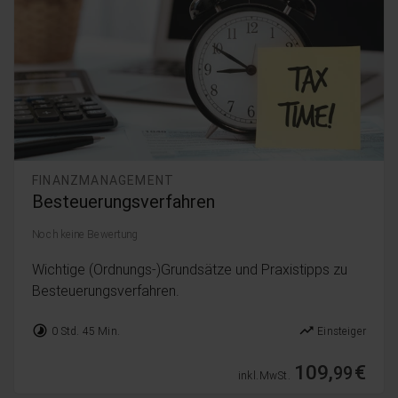
FINANZMANAGEMENT
Besteuerungsverfahren
Noch keine Bewertung
Wichtige (Ordnungs-)Grundsätze und Praxistipps zu
Besteuerungsverfahren.
timelapse
trending_up
0 Std. 45 Min.
Einsteiger
109,
€
99
inkl. MwSt.