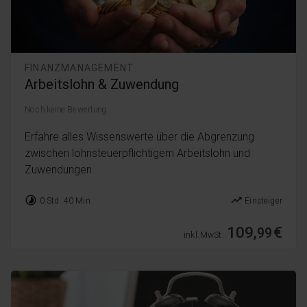
FINANZMANAGEMENT
Arbeitslohn & Zuwendung
Noch keine Bewertung
Erfahre alles Wissenswerte über die Abgrenzung
zwischen lohnsteuerpflichtigem Arbeitslohn und
Zuwendungen.
timelapse
trending_up
0 Std. 40 Min.
Einsteiger
109,
€
99
inkl. MwSt.