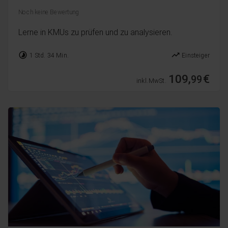
Noch keine Bewertung
Lerne in KMUs zu prüfen und zu analysieren.
timelapse
trending_up
1 Std. 34 Min.
Einsteiger
109,
€
99
inkl. MwSt.