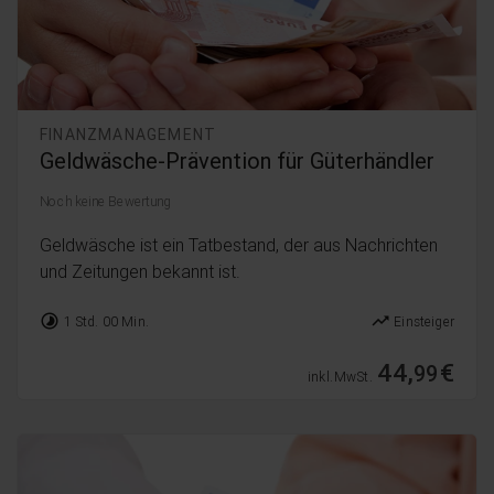
FINANZMANAGEMENT
Geldwäsche-Prävention für Güterhändler
Noch keine Bewertung
Geldwäsche ist ein Tatbestand, der aus Nachrichten
und Zeitungen bekannt ist.
timelapse
trending_up
1 Std. 00 Min.
Einsteiger
44,
€
99
inkl. MwSt.