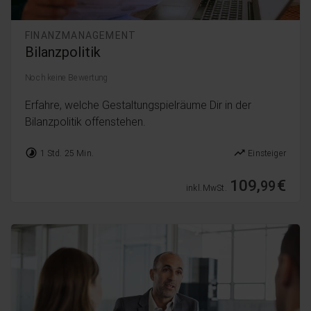
FINANZMANAGEMENT
Bilanzpolitik
Noch keine Bewertung
Erfahre, welche Gestaltungspielräume Dir in der
Bilanzpolitik offenstehen.
timelapse
trending_up
1 Std. 25 Min.
Einsteiger
109,
€
99
inkl. MwSt.