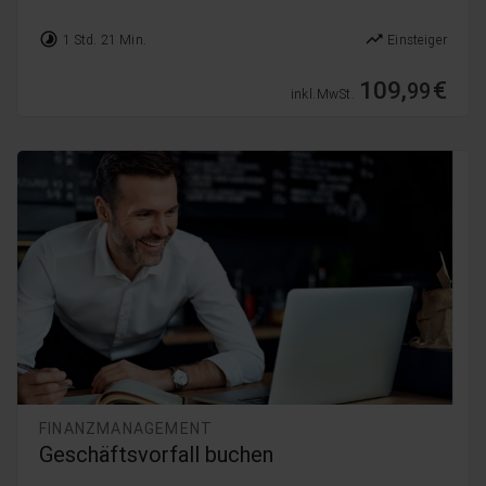
timelapse
trending_up
1 Std. 21 Min.
Einsteiger
109,
€
99
inkl. MwSt.
FINANZMANAGEMENT
Geschäftsvorfall buchen