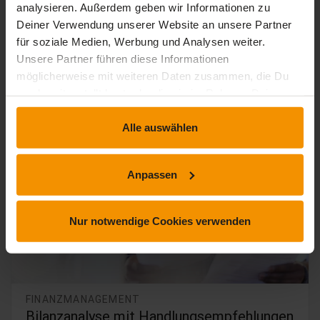
analysieren. Außerdem geben wir Informationen zu
Lerne richtig mit Betriebsausgaben umzugehen.
Deiner Verwendung unserer Website an unsere Partner
für soziale Medien, Werbung und Analysen weiter.
timelapse
trending_up
1 Std. 16 Min.
Einsteiger
Unsere Partner führen diese Informationen
109,
€
99
möglicherweise mit weiteren Daten zusammen, die Du
inkl. MwSt.
uns bereitgestellt hast oder die sie im Rahmen Deiner
Nutzung der Dienste gesammelt haben.
Alle auswählen
Anpassen
Nur notwendige Cookies verwenden
FINANZMANAGEMENT
Bilanzanalyse mit Handlungsempfehlungen