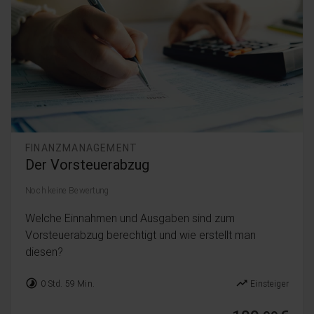
FINANZMANAGEMENT
Der Vorsteuerabzug
Noch keine Bewertung
Welche Einnahmen und Ausgaben sind zum
Vorsteuerabzug berechtigt und wie erstellt man
diesen?
timelapse
trending_up
0 Std. 59 Min.
Einsteiger