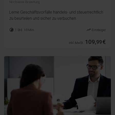
Noch keine Bewertung
Lerne Geschäftsvorfälle handels- und steuerrechtlich
zu beurteilen und sicher zu verbuchen.
timelapse
trending_up
1 Std. 10 Min.
Einsteiger
109,
€
99
inkl. MwSt.