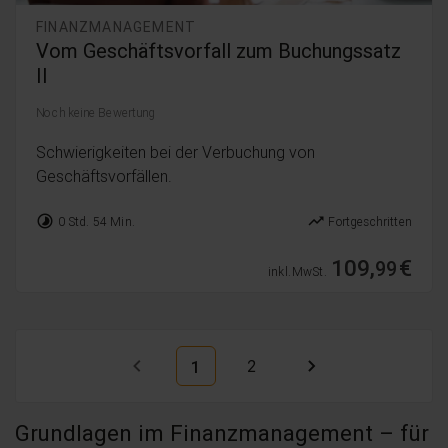
FINANZMANAGEMENT
Vom Geschäftsvorfall zum Buchungssatz
II
Noch keine Bewertung
Schwierigkeiten bei der Verbuchung von
Geschäftsvorfällen.
timelapse
trending_up
0 Std. 54 Min.
Fortgeschritten
109,
€
99
inkl. MwSt.
2
1
Grundlagen im Finanzmanagement – für