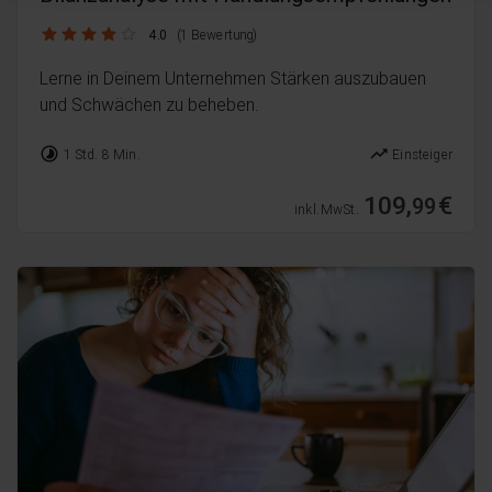
4.0 / 5
4.0
(1 Bewertung)
Lerne in Deinem Unternehmen Stärken auszubauen
und Schwächen zu beheben.
timelapse
trending_up
1 Std. 8 Min.
Einsteiger
109,
€
99
inkl. MwSt.