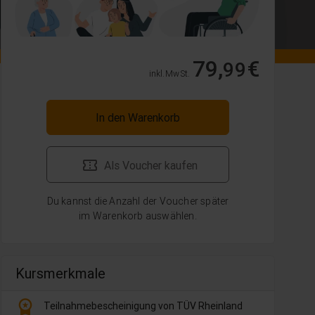
79,
€
99
inkl. MwSt.
In den Warenkorb
Als Voucher kaufen
Du kannst die Anzahl der Voucher später
im Warenkorb auswählen.
Kursmerkmale
workspace_premium
Teilnahmebescheinigung von TÜV Rheinland