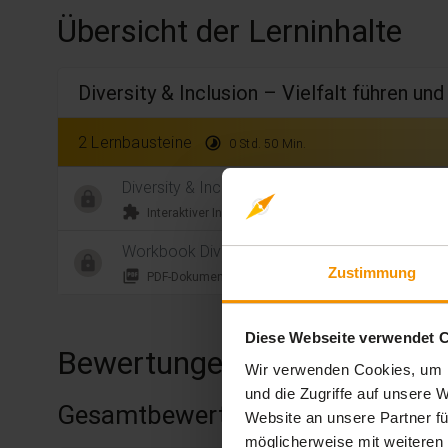
Übersicht der Lerninhalte
Diversity & Inclusion – Vielfalt führen un
2 Lernbausteine
timelapse
0 Std. 50 Min.
Diversity & Inclusion – Vielfalt führen und förde
extension
timelapse
Interaktiver Inhalt
0 Std. 50
Workbook Diversity & Inclusion
Zustimmung
picture_as_pdf
PDF-Dokument
Diese Webseite verwendet 
Bewertungen
Wir verwenden Cookies, um I
und die Zugriffe auf unsere
Gesamtbewertung
Website an unsere Partner fü
möglicherweise mit weiteren