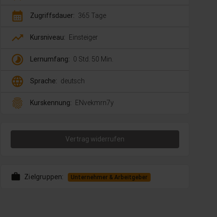
calendar_month
Zugriffsdauer:
365 Tage
trending_up
Kursniveau:
Einsteiger
timelapse
Lernumfang:
0 Std. 50 Min.
language
Sprache:
deutsch
fingerprint
Kurskennung:
ENvekmrn7y
Vertrag widerrufen
work
Zielgruppen:
Unternehmer & Arbeitgeber