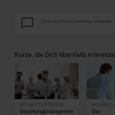
chat_bubble_outline
Es ist noch kein Kommentar vorhanden.
Kurse, die Dich ebenfalls interess
MITARBEITERFÜHRUNG
MITARBEIT
Beziehungsmanagemen
Das