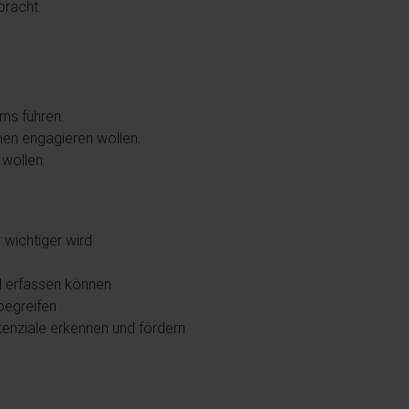
ebracht.
ms führen.
hmen engagieren wollen.
 wollen
 wichtiger wird
d erfassen können
begreifen
tenziale erkennen und fördern