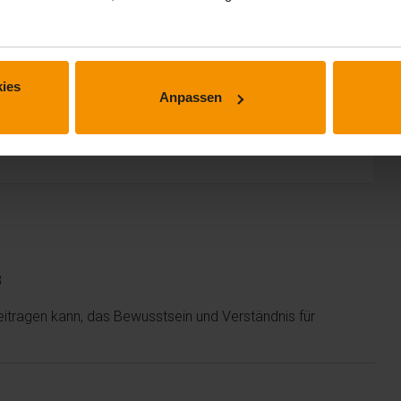
ies
Anpassen
3
beitragen kann, das Bewusstsein und Verständnis für