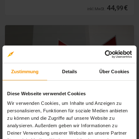
44,
€
99
inkl. MwSt.
Zustimmung
Details
Über Cookies
Diese Webseite verwendet Cookies
Wir verwenden Cookies, um Inhalte und Anzeigen zu
BRANDSCHUTZ
personalisieren, Funktionen für soziale Medien anbieten
Brandschutzhelfer für Führungskräfte
zu können und die Zugriffe auf unsere Website zu
2026
analysieren. Außerdem geben wir Informationen zu
4.8 / 5
4.8
(6 Bewertungen)
Deiner Verwendung unserer Website an unsere Partner