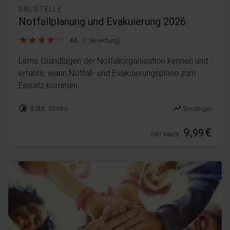
BAUSTELLE
Notfallplanung und Evakuierung 2026
4.0 / 5
4.0
(1 Bewertung)
Lerne Grundlagen der Notfallorganisation kennen und
erfahre, wann Notfall- und Evakuierungspläne zum
Einsatz kommen.
timelapse
trending_up
0 Std. 30 Min.
Einsteiger
9,
€
99
inkl. MwSt.