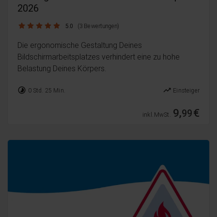
2026
5.0 / 5
5.0
(3 Bewertungen)
Die ergonomische Gestaltung Deines
Bildschirmarbeitsplatzes verhindert eine zu hohe
Belastung Deines Körpers.
timelapse
trending_up
0 Std. 25 Min.
Einsteiger
9,
€
99
inkl. MwSt.