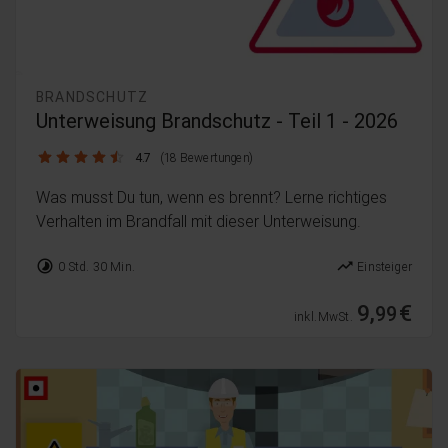
BRANDSCHUTZ
Unterweisung Brandschutz - Teil 1 - 2026
4.7 / 5
4.7
(18 Bewertungen)
Was musst Du tun, wenn es brennt? Lerne richtiges
Verhalten im Brandfall mit dieser Unterweisung.
timelapse
trending_up
0 Std. 30 Min.
Einsteiger
9,
€
99
inkl. MwSt.