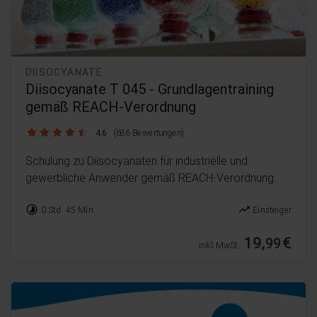
DIISOCYANATE
Diisocyanate T 045 - Grundlagentraining
gemäß REACH-Verordnung
4.6 / 5
4.6
(686 Bewertungen)
Schulung zu Diisocyanaten für industrielle und
gewerbliche Anwender gemäß REACH-Verordnung.
timelapse
trending_up
0 Std. 45 Min.
Einsteiger
19,
€
99
inkl. MwSt.