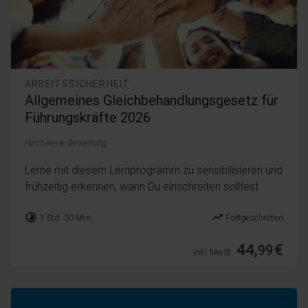
ARBEITSSICHERHEIT
Allgemeines Gleichbehandlungsgesetz für
Führungskräfte 2026
Noch keine Bewertung
Lerne mit diesem Lernprogramm zu sensibilisieren und
frühzeitig erkennen, wann Du einschreiten solltest.
timelapse
trending_up
1 Std. 30 Min.
Fortgeschritten
44,
€
99
inkl. MwSt.