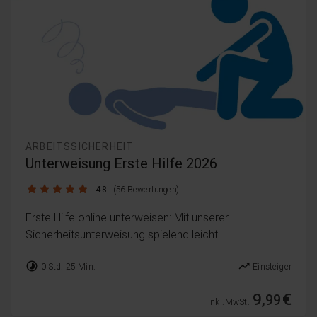
ARBEITSSICHERHEIT
Unterweisung Erste Hilfe 2026
4.8 / 5
4.8
(56 Bewertungen)
Erste Hilfe online unterweisen: Mit unserer
Sicherheitsunterweisung spielend leicht.
timelapse
trending_up
0 Std. 25 Min.
Einsteiger
9,
€
99
inkl. MwSt.