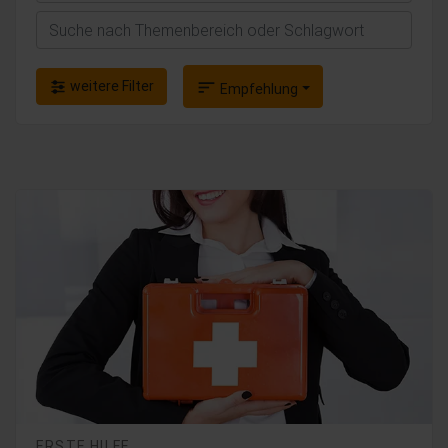
Suchen
weitere Filter
sort
Empfehlung
ERSTE HILFE