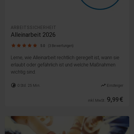
ARBEITSSICHERHEIT
Alleinarbeit 2026
5.0 / 5
5.0
(3 Bewertungen)
Lerne, wie Alleinarbeit rechtlich geregelt ist, wann sie
erlaubt oder gefährlich ist und welche Maßnahmen
wichtig sind.
timelapse
trending_up
0 Std. 25 Min.
Einsteiger
9,
€
99
inkl. MwSt.