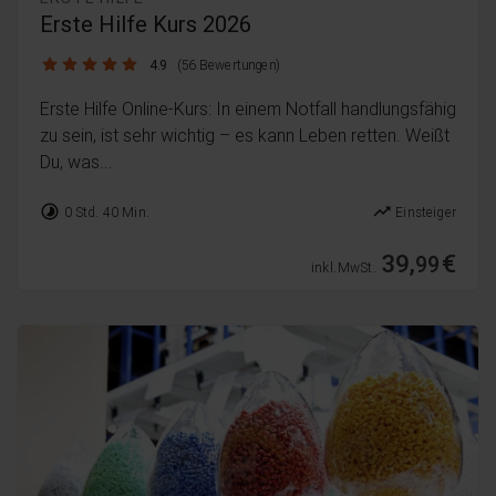
Erste Hilfe Kurs 2026
4.9 / 5
4.9
(56 Bewertungen)
Erste Hilfe Online-Kurs: In einem Notfall handlungsfähig
zu sein, ist sehr wichtig – es kann Leben retten. Weißt
Du, was...
timelapse
trending_up
0 Std. 40 Min.
Einsteiger
39,
€
99
inkl. MwSt.