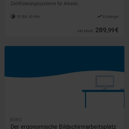
Zertifizierungssysteme für Arbeits...
timelapse
trending_up
19 Std. 45 Min.
Einsteiger
289,
€
99
inkl. MwSt.
BÜRO
Der ergonomische Bildschirmarbeitsplatz