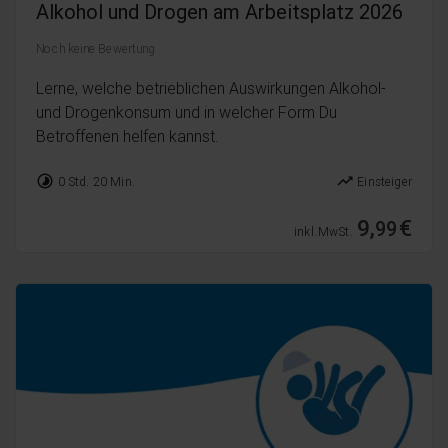
Alkohol und Drogen am Arbeitsplatz 2026
Noch keine Bewertung
Lerne, welche betrieblichen Auswirkungen Alkohol-
und Drogenkonsum und in welcher Form Du
Betroffenen helfen kannst.
timelapse
trending_up
0 Std. 20 Min.
Einsteiger
9,
€
99
inkl. MwSt.