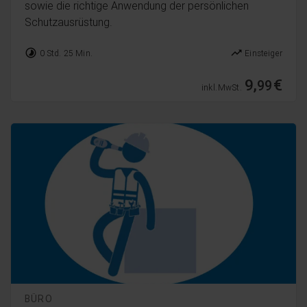
sowie die richtige Anwendung der persönlichen
Schutzausrüstung.
timelapse
trending_up
0 Std. 25 Min.
Einsteiger
9,
€
99
inkl. MwSt.
BÜRO