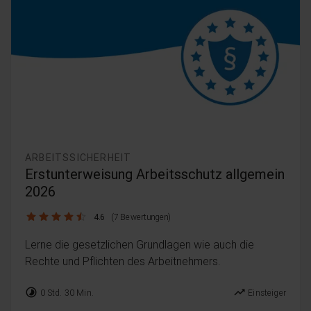
ARBEITSSICHERHEIT
Erstunterweisung Arbeitsschutz allgemein
2026
4.6 / 5
4.6
(7 Bewertungen)
Lerne die gesetzlichen Grundlagen wie auch die
Rechte und Pflichten des Arbeitnehmers.
timelapse
trending_up
0 Std. 30 Min.
Einsteiger