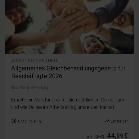
ARBEITSSICHERHEIT
Allgemeines Gleichbehandlungsgesetz für
Beschäftigte 2026
Noch keine Bewertung
Erhalte ein Verständnis für die rechtlichen Grundlagen
und wie Du sie im Arbeitsalltag umsetzen kannst.
timelapse
trending_up
0 Std. 45 Min.
Einsteiger
44,
€
99
inkl. MwSt.