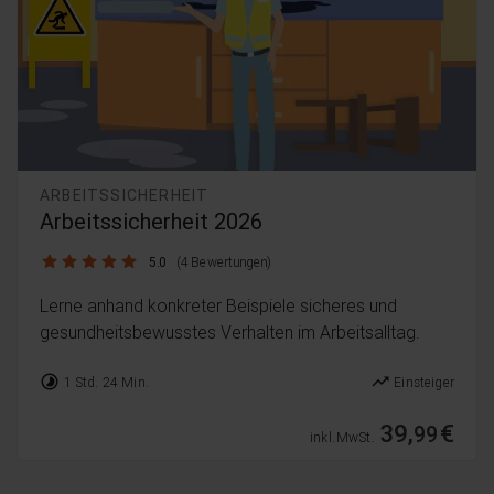
ARBEITSSICHERHEIT
Arbeitssicherheit 2026
5.0 / 5
5.0
(4 Bewertungen)
Lerne anhand konkreter Beispiele sicheres und
gesundheitsbewusstes Verhalten im Arbeitsalltag.
timelapse
trending_up
1 Std. 24 Min.
Einsteiger
39,
€
99
inkl. MwSt.