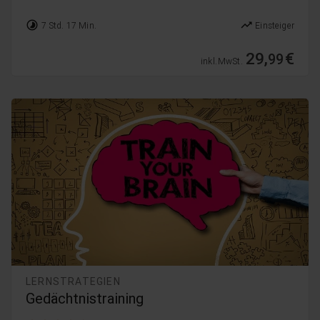
timelapse
trending_up
7 Std. 17 Min.
Einsteiger
29,
€
99
inkl. MwSt.
LERNSTRATEGIEN
Gedächtnistraining