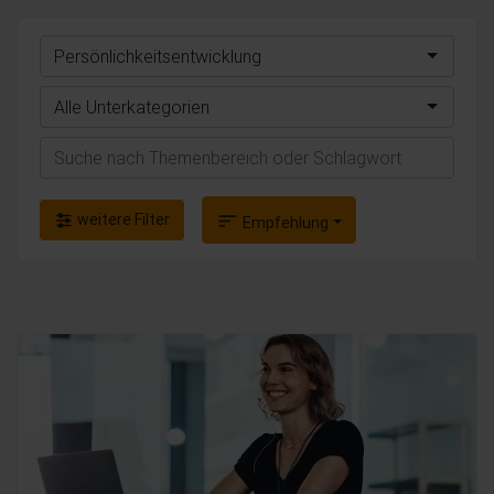
Persönlichkeitsentwicklung
Alle Unterkategorien
Suchen
weitere Filter
sort
Empfehlung