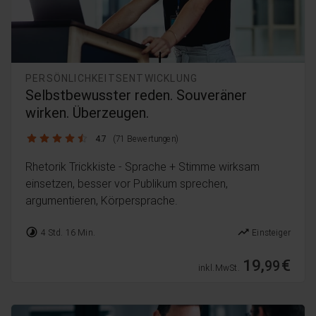
PERSÖNLICHKEITSENTWICKLUNG
Selbstbewusster reden. Souveräner
wirken. Überzeugen.
4.7 / 5
4.7
(71 Bewertungen)
Rhetorik Trickkiste - Sprache + Stimme wirksam
einsetzen, besser vor Publikum sprechen,
argumentieren, Körpersprache.
timelapse
trending_up
4 Std. 16 Min.
Einsteiger
19,
€
99
inkl. MwSt.