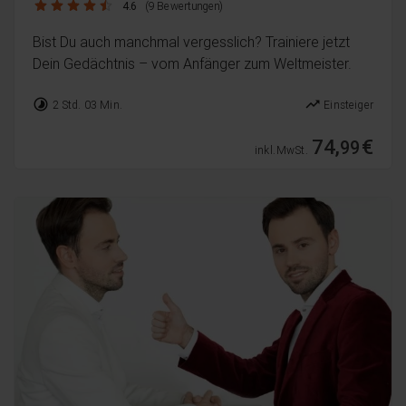
4.6 / 5
4.6
(9 Bewertungen)
Bist Du auch manchmal vergesslich? Trainiere jetzt
Dein Gedächtnis – vom Anfänger zum Weltmeister.
timelapse
trending_up
2 Std. 03 Min.
Einsteiger
74,
€
99
inkl. MwSt.