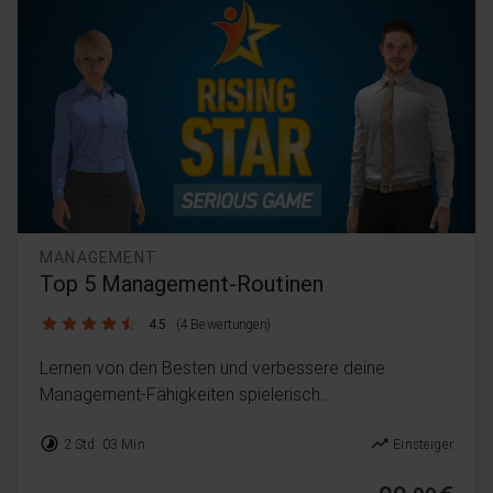
MANAGEMENT
Top 5 Management-Routinen
4.5 / 5
4.5
(4 Bewertungen)
Lernen von den Besten und verbessere deine
Management-Fähigkeiten spielerisch...
timelapse
trending_up
2 Std. 03 Min.
Einsteiger