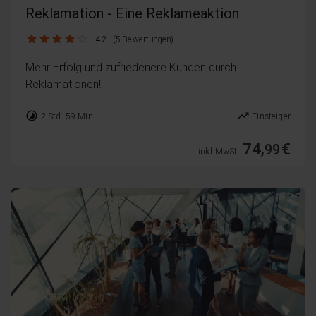
Reklamation - Eine Reklameaktion
4.2 / 5
4.2
(5 Bewertungen)
Mehr Erfolg und zufriedenere Kunden durch
Reklamationen!
timelapse
trending_up
2 Std. 59 Min.
Einsteiger
74,
€
99
inkl. MwSt.