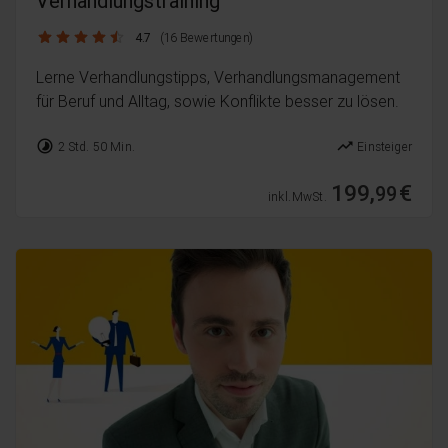
Verhandlungstraining
4.7 / 5
4.7
(16 Bewertungen)
Lerne Verhandlungstipps, Verhandlungsmanagement
für Beruf und Alltag, sowie Konflikte besser zu lösen.
timelapse
trending_up
2 Std. 50 Min.
Einsteiger
199,
€
99
inkl. MwSt.