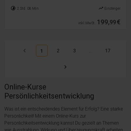
timelapse
trending_up
2 Std. 08 Min.
Einsteiger
199,
€
99
inkl. MwSt.
2
3
...
17
1
Online-Kurse
Persönlichkeitsentwicklung
Was ist ein entscheidendes Element für Erfolg? Eine starke
Persönlichkeit! Mit einem Online-Kurs zur
Persönlichkeitsentwicklung kannst Du gezielt an Themen
wie Ausstrahlung, Wirkung und Überzeugungskraft arbeiten.