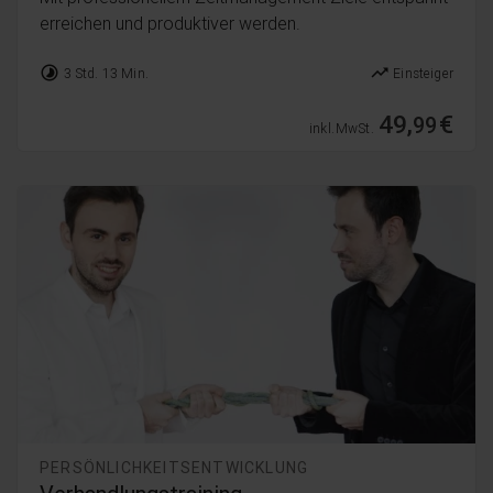
erreichen und produktiver werden.
timelapse
trending_up
3 Std. 13 Min.
Einsteiger
49,
€
99
inkl. MwSt.
PERSÖNLICHKEITSENTWICKLUNG