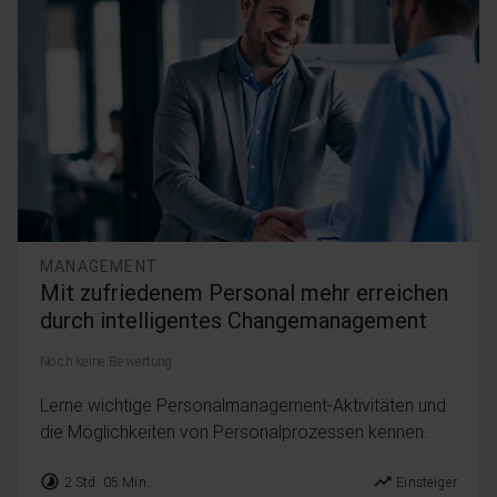
MANAGEMENT
Mit zufriedenem Personal mehr erreichen
durch intelligentes Changemanagement
Noch keine Bewertung
Lerne wichtige Personalmanagement-Aktivitäten und
die Möglichkeiten von Personalprozessen kennen.
timelapse
trending_up
2 Std. 05 Min.
Einsteiger