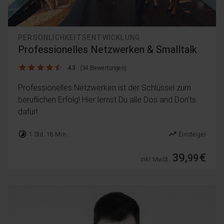
PERSÖNLICHKEITSENTWICKLUNG
Professionelles Netzwerken & Smalltalk
4.3 / 5
4.3
(34 Bewertungen)
Professionelles Netzwerken ist der Schlüssel zum
beruflichen Erfolg! Hier lernst Du alle Dos and Don’ts
dafür!
timelapse
trending_up
1 Std. 18 Min.
Einsteiger
39,
€
99
inkl. MwSt.