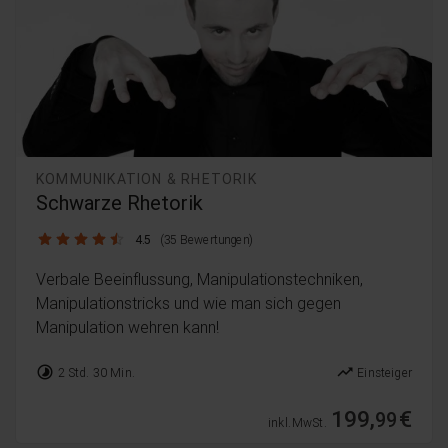
KOMMUNIKATION & RHETORIK
Schwarze Rhetorik
4.5 / 5
4.5
(35 Bewertungen)
Verbale Beeinflussung, Manipulationstechniken,
Manipulationstricks und wie man sich gegen
Manipulation wehren kann!
timelapse
trending_up
2 Std. 30 Min.
Einsteiger
199,
€
99
inkl. MwSt.