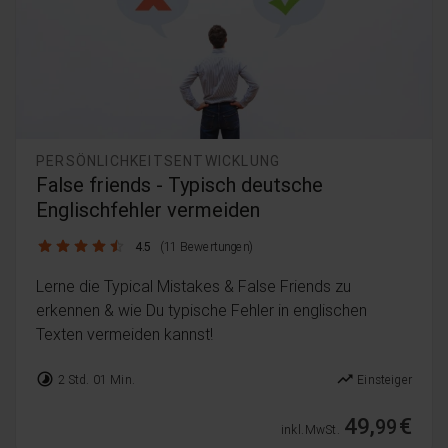
PERSÖNLICHKEITSENTWICKLUNG
False friends - Typisch deutsche
Englischfehler vermeiden
4.5 / 5
4.5
(11 Bewertungen)
Lerne die Typical Mistakes & False Friends zu
erkennen & wie Du typische Fehler in englischen
Texten vermeiden kannst!
timelapse
trending_up
2 Std. 01 Min.
Einsteiger
49,
€
99
inkl. MwSt.