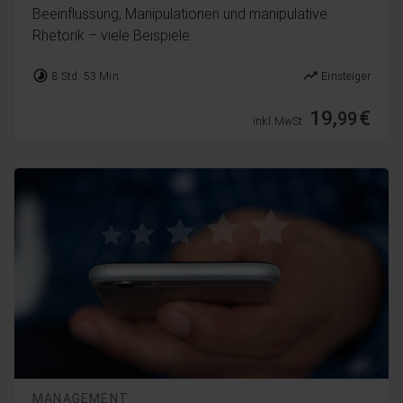
Beeinflussung, Manipulationen und manipulative
Rhetorik – viele Beispiele.
timelapse
trending_up
8 Std. 53 Min.
Einsteiger
19,
€
99
inkl. MwSt.
MANAGEMENT