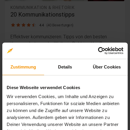
KOMMUNIKATION & RHETORIK
20 Kommunikationstipps
4.4 / 5
4.4
(40 Bewertungen)
Effektiver kommunizieren: Tipps von den besten
Kommunikatoren der Welt wie Robbins, Ury, Covey,
Rosenberg uvm.
timelapse
trending_up
1 Std. 29 Min.
Einsteiger
Zustimmung
Details
Über Cookies
199,
€
99
inkl. MwSt.
Diese Webseite verwendet Cookies
Wir verwenden Cookies, um Inhalte und Anzeigen zu
personalisieren, Funktionen für soziale Medien anbieten
zu können und die Zugriffe auf unsere Website zu
analysieren. Außerdem geben wir Informationen zu
Deiner Verwendung unserer Website an unsere Partner