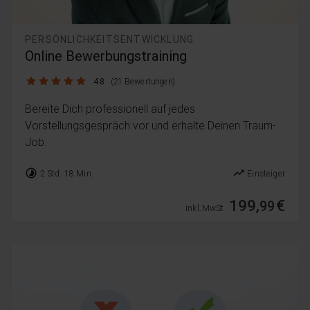
PERSÖNLICHKEITSENTWICKLUNG
Online Bewerbungstraining
4.8 / 5
4.8
(21 Bewertungen)
Bereite Dich professionell auf jedes
Vorstellungsgespräch vor und erhalte Deinen Traum-
Job.
timelapse
trending_up
2 Std. 18 Min.
Einsteiger
199,
€
99
inkl. MwSt.