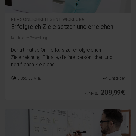
PERSÖNLICHKEITSENTWICKLUNG
Erfolgreich Ziele setzen und erreichen
Noch keine Bewertung
Der ultimative Online-Kurs zur erfolgreichen
Zielerreichung! Für alle, die ihre persönlichen und
beruflichen Ziele endli...
timelapse
trending_up
5 Std. 00 Min.
Einsteiger
209,
€
99
inkl. MwSt.