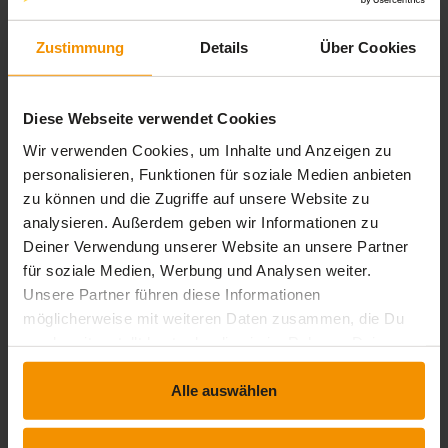
Zustimmung
Details
Über Cookies
IPMA®
IPMA® Level D Projektmanagement -
Zertifizierungsvorbereitung (Kurs 3)
Diese Webseite verwendet Cookies
Wir verwenden Cookies, um Inhalte und Anzeigen zu
4.7 / 5
4.7
(11 Bewertungen)
personalisieren, Funktionen für soziale Medien anbieten
Die Zielgerade zur IPMA® Level D-Zertifizierung:
zu können und die Zugriffe auf unsere Website zu
Spezialwissen, IPMA®-konformer Report und
analysieren. Außerdem geben wir Informationen zu
umfassendes Prüfungstraining.
Deiner Verwendung unserer Website an unsere Partner
für soziale Medien, Werbung und Analysen weiter.
timelapse
trending_up
8 Std. 15 Min.
Fortgeschritten
Unsere Partner führen diese Informationen
möglicherweise mit weiteren Daten zusammen, die Du
349,
€
99
inkl. MwSt.
uns bereitgestellt hast oder die sie im Rahmen Deiner
Nutzung der Dienste gesammelt haben.
Alle auswählen