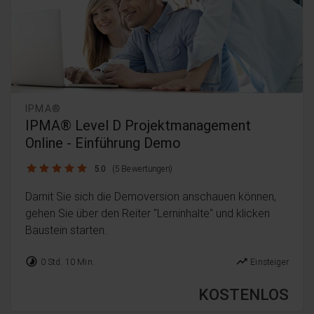
IPMA®
IPMA® Level D Projektmanagement
Online - Einführung Demo
5.0 / 5
5.0
(5 Bewertungen)
Damit Sie sich die Demoversion anschauen können,
gehen Sie über den Reiter "Lerninhalte" und klicken
Baustein starten.
timelapse
trending_up
0 Std. 10 Min.
Einsteiger
KOSTENLOS