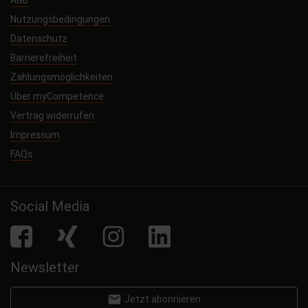
AGB
Nutzungsbedingungen
Datenschutz
Barrierefreiheit
Zahlungsmöglichkeiten
Über myCompetence
Vertrag widerrufen
Impressum
FAQs
Social Media
facebook
Xing
Instagram
LinkedIn
Newsletter
email
Jetzt abonnieren