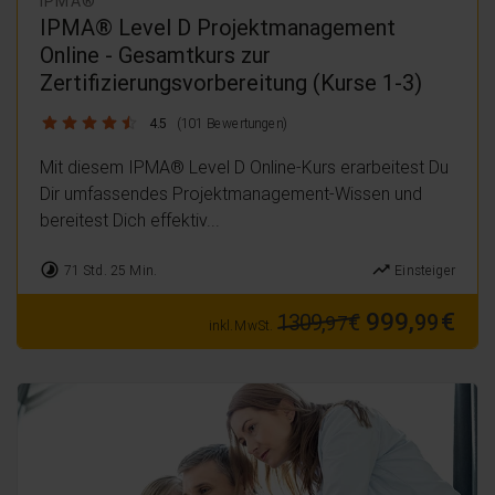
IPMA®
IPMA® Level D Projektmanagement
Online - Gesamtkurs zur
Zertifizierungsvorbereitung (Kurse 1-3)
4.5 / 5
4.5
(101 Bewertungen)
Mit diesem IPMA® Level D Online-Kurs erarbeitest Du
Dir umfassendes Projektmanagement-Wissen und
bereitest Dich effektiv...
timelapse
trending_up
71 Std. 25 Min.
Einsteiger
999,
€
1309,
€
99
97
inkl. MwSt.