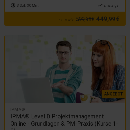
timelapse
trending_up
3 Std. 30 Min.
Einsteiger
449,
€
599,
€
99
98
inkl. MwSt.
ANGEBOT
IPMA®
IPMA® Level D Projektmanagement
Online - Grundlagen & PM-Praxis (Kurse 1-