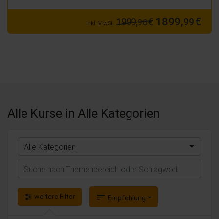
1899,
€
1999,
€
99
98
inkl. MwSt.
Alle Kurse
in Alle Kategorien
Alle Kategorien
Suchen
weitere Filter
sort
Empfehlung