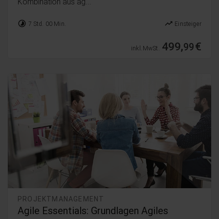
Kombination aus ag...
timelapse
trending_up
7 Std. 00 Min.
Einsteiger
499,
€
99
inkl. MwSt.
PROJEKTMANAGEMENT
Agile Essentials: Grundlagen Agiles