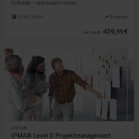
Softskills – anschaulich erklärt.
timelapse
trending_up
23 Std. 55 Min.
Einsteiger
459,
€
99
inkl. MwSt.
IPMA®
IPMA® Level D Projektmanagement