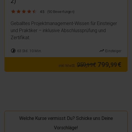
2)
4.5 / 5
4.5
(90 Bewertungen)
Geballtes Projektmanagement-Wissen für Einsteiger
und Praktiker – inklusive Abschlussprüfung und
Zertifikat.
timelapse
trending_up
63 Std. 10 Min.
Einsteiger
799,
€
959,
€
99
99
inkl. MwSt.
Welche Kurse vermisst Du? Schicke uns Deine
Vorschläge!