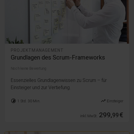
PROJEKTMANAGEMENT
Grundlagen des Scrum-Frameworks
Noch keine Bewertung
Essenzielles Grundlagenwissen zu Scrum – für
Einsteiger und zur Vertiefung.
timelapse
trending_up
1 Std. 30 Min.
Einsteiger
299,
€
99
inkl. MwSt.