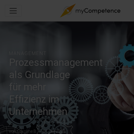
MANAGEMENT
Prozessmanagement
als Grundlage
für mehr
Effizienz im
Unternehmen
von Caroline B.
01. Jul 2020