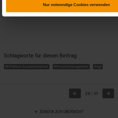
Nur notwendige Cookies verwenden
69,
€
99
inkl. MwSt.
Schlagworte für diesen Beitrag:
#Effektive Zusammenarbeit
#Prozessmanagement
#Agil
Previous
Nex
24
/ 49
ZURÜCK ZUR ÜBERSICHT