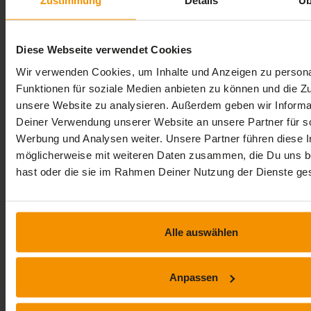
Zustimmung
Details
Üb
Prozessmanagement: 1. Operative
Prozessziele ableiten
Diese Webseite verwendet Cookies
69,
€
99
inkl. MwSt.
Wir verwenden Cookies, um Inhalte und Anzeigen zu persona
Funktionen für soziale Medien anbieten zu können und die Zug
unsere Website zu analysieren. Außerdem geben wir Informa
Deiner Verwendung unserer Website an unsere Partner für s
Werbung und Analysen weiter. Unsere Partner führen diese 
möglicherweise mit weiteren Daten zusammen, die Du uns ber
hast oder die sie im Rahmen Deiner Nutzung der Dienste g
Alle auswählen
Anpassen
PROZESSMANAGEMENT
Prozessmanagement: Grundlagen