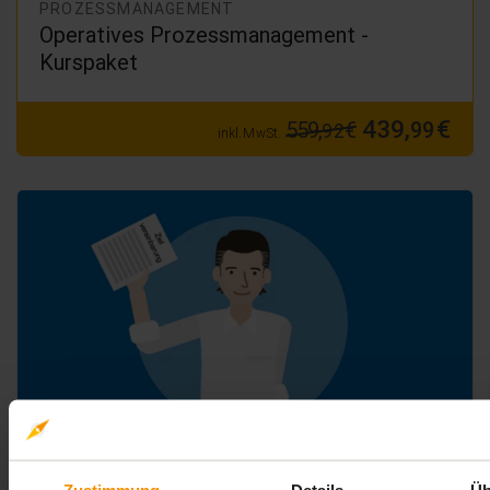
PROZESSMANAGEMENT
Operatives Prozessmanagement -
Kurspaket
439,
€
559,
€
99
92
inkl. MwSt.
PROZESSMANAGEMENT