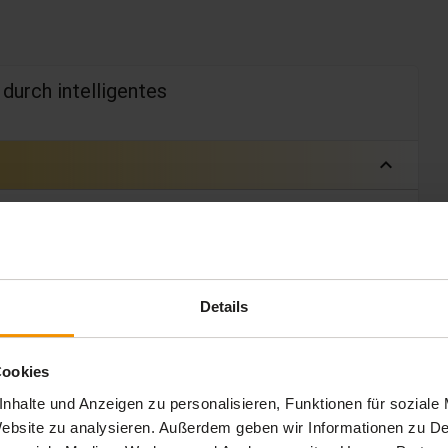
durch intelligentes
expand_less
 Min.
ng der Mitarbeiter
 Min.
Details
 Min.
Cookies
nhalte und Anzeigen zu personalisieren, Funktionen für soziale
 Website zu analysieren. Außerdem geben wir Informationen zu 
 Min.