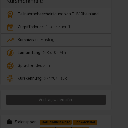
Kursmerkmale
workspace_premium
Teilnahmebescheinigung von TÜV Rheinland
calendar_month
Zugriffsdauer:
1 Jahr Zugriff
trending_up
Kursniveau:
Einsteiger
timelapse
Lernumfang:
2 Std. 05 Min.
language
Sprache:
deutsch
fingerprint
Kurskennung:
x74n0Y1zLR
Vertrag widerrufen
work
Zielgruppen:
Berufseinsteiger
Jobwechsler