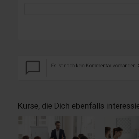
chat_bubble_outline
Es ist noch kein Kommentar vorhanden.
Kurse, die Dich ebenfalls interess