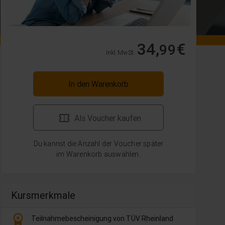
34,
€
99
inkl. MwSt.
In den Warenkorb
Als Voucher kaufen
Du kannst die Anzahl der Voucher später
im Warenkorb auswählen.
Kursmerkmale
workspace_premium
Teilnahmebescheinigung von TÜV Rheinland