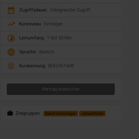
calendar_month
Zugriffsdauer:
Unbegrenzter Zugriff
trending_up
Kursniveau:
Einsteiger
timelapse
Lernumfang:
1 Std. 00 Min.
language
Sprache:
deutsch
fingerprint
Kurskennung:
8EXz367nkW
Vertrag widerrufen
work
Zielgruppen:
Berufseinsteiger
Jobwechsler