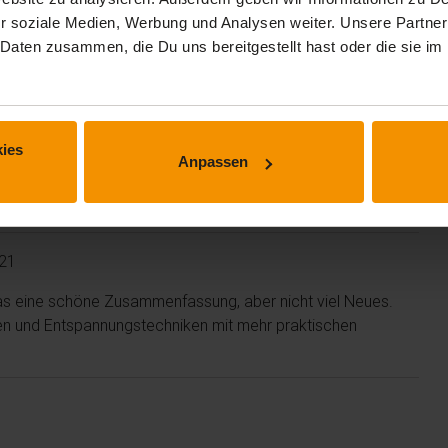
r soziale Medien, Werbung und Analysen weiter. Unsere Partner
 perfekt auf den Punkt gebracht. Man überdenkt seine
 Daten zusammen, die Du uns bereitgestellt hast oder die sie 
h dann auch dran bleiben und entsprechende Maßnahmen
ies
Anpassen
st es anstrengend, wenn die Folien Wort für Wort vorgelesen
21
 das eine schöne Zusammenfassung, aber nicht viel Neues.
gien und Entspannungstechniken mit mehr praktischen