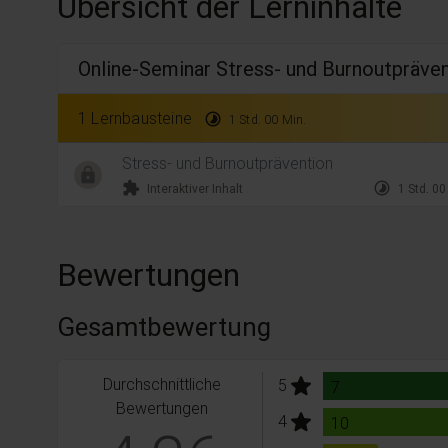
Übersicht der Lerninhalte
Online-Seminar Stress- und Burnoutpräve
1 Lernbausteine
timelapse
1 Std. 00 Min.
Stress- und Burnoutprävention
extension
timelapse
Interaktiver Inhalt
1 Std. 00
Bewertungen
Gesamtbewertung
Durchschnittliche
stars:
5
Bewertungen
7
Bewertungen
stars:
4
Bewertungen
10