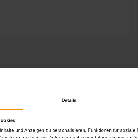
nd praxisnah.
Details
allbsp. ist einem Mann zugeordnet - Antworten aus dem
Cookies
nhalte und Anzeigen zu personalisieren, Funktionen für soziale
 Website zu analysieren. Außerdem geben wir Informationen zu 