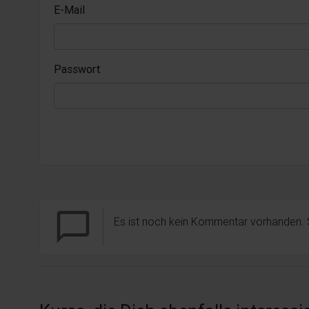
E-Mail
Passwort
chat_bubble_outline
Es ist noch kein Kommentar vorhanden.