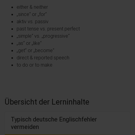
either & neither
„since“ or „for“
aktiv vs. passiv
past tense vs. present perfect
„simple“ vs. „progressive“
„as“ or „like“
„get“ or „become“
direct & reported speech
to do or to make
Übersicht der Lerninhalte
Typisch deutsche Englischfehler
vermeiden