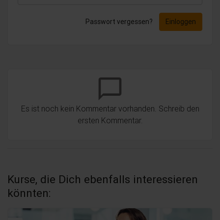
Passwort vergessen?
Einloggen
chat_bubble_outline
Es ist noch kein Kommentar vorhanden. Schreib den
ersten Kommentar.
Kurse, die Dich ebenfalls interessieren
könnten: