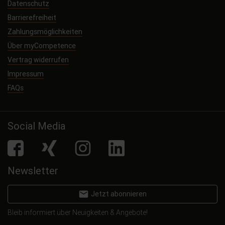
Datenschutz
Barrierefreiheit
Zahlungsmöglichkeiten
Über myCompetence
Vertrag widerrufen
Impressum
FAQs
Social Media
facebook
Xing
Instagram
LinkedIn
Newsletter
email
Jetzt abonnieren
Bleib informiert über Neuigkeiten & Angebote!