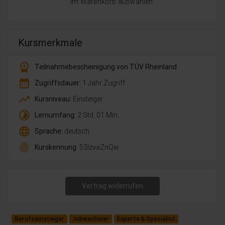
im Warenkorb auswählen.
Kursmerkmale
workspace_premium
Teilnahmebescheinigung von TÜV Rheinland
calendar_month
Zugriffsdauer:
1 Jahr Zugriff
trending_up
Kursniveau:
Einsteiger
timelapse
Lernumfang:
2 Std. 01 Min.
language
Sprache:
deutsch
fingerprint
Kurskennung:
53lzvaZnQw
Vertrag widerrufen
Berufseinsteiger
Jobwechsler
Experte & Spezialist