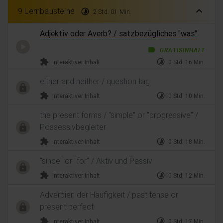
expand_less
9 Lernbausteine
timelapse
2 Std. 01 Min.
Adjektiv oder Averb? / satzbezügliches "was"
label
GRATISINHALT
extension
timelapse
Interaktiver Inhalt
0 Std. 16 Min.
either and neither / question tag
extension
timelapse
Interaktiver Inhalt
0 Std. 10 Min.
the present forms / "simple" or "progressive" /
Possessivbegleiter
extension
timelapse
Interaktiver Inhalt
0 Std. 18 Min.
"since" or "for" / Aktiv und Passiv
extension
timelapse
Interaktiver Inhalt
0 Std. 12 Min.
Adverbien der Häufigkeit / past tense or
present perfect
extension
timelapse
Interaktiver Inhalt
0 Std. 17 Min.