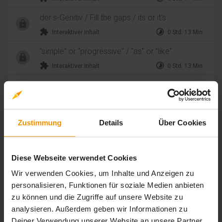
der s-Genitiv / Fill the gaps / its or it's
extension
timelapse
Interaktiver Inhalt
0 Std. 13 Min.
"simple" or "progressive" / "as" or "like"
extension
timelapse
Interaktiver Inhalt
0 Std. 13 Min.
"get" or "become" / direct and reported
speech
extension
timelapse
Interaktiver Inhalt
0 Std. 14 Min.
Zustimmung
Details
Über Cookies
Future Tense / to do vs. to make
extension
timelapse
Interaktiver Inhalt
0 Std. 08 Min.
Diese Webseite verwendet Cookies
Wir verwenden Cookies, um Inhalte und Anzeigen zu
Bewertungen
personalisieren, Funktionen für soziale Medien anbieten
zu können und die Zugriffe auf unsere Website zu
Gesamtbewertung
analysieren. Außerdem geben wir Informationen zu
Deiner Verwendung unserer Website an unsere Partner