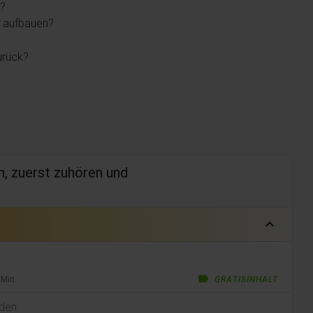
n?
n aufbauen?
urück?
, zuerst zuhören und
expand_less
label
 Min.
GRATISINHALT
rden