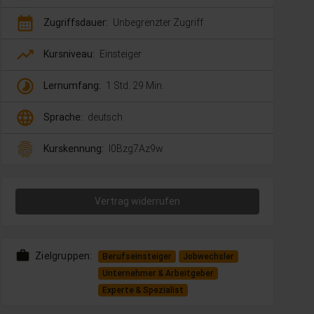
calendar_month
Zugriffsdauer:
Unbegrenzter Zugriff
trending_up
Kursniveau:
Einsteiger
timelapse
Lernumfang:
1 Std. 29 Min.
language
Sprache:
deutsch
fingerprint
Kurskennung:
l0Bzg7Az9w
Vertrag widerrufen
work
Zielgruppen:
Berufseinsteiger
Jobwechsler
Unternehmer & Arbeitgeber
Experte & Spezialist