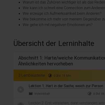
Warum ist das Zuhören wichtiger ist als das Rede
Wie kann ich schnell eine Connection zum Andere
Wie erzeuge ich Aufmerksamkeit beim Anderen?
Wie bekomme ich mehr von meinem Gegenüber z
Wie gehe ich mit negativen Emotionen um?
Übersicht der Lerninhalte
Abschnitt 1: Harte/weiche Kommunikation
Ähnlichkeiten hervorheben
3 Lernbausteine
timelapse
0 Std. 15 Min.
Lektion 1: Hart in der Sache, weich zur Person
movie
timelapse
Video-Inhalt
0 Std. 06
Lektion 2: Erst verstehen, dann verstanden we