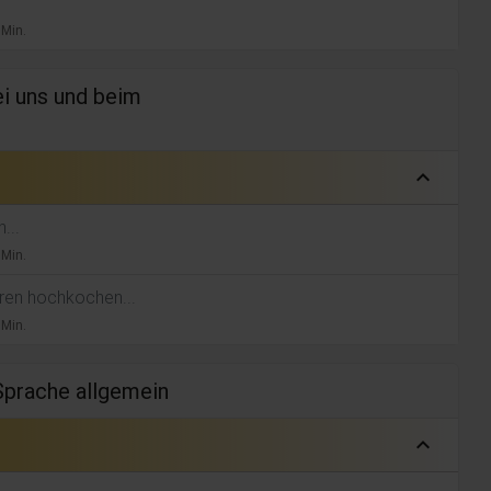
 Min.
i uns und beim
expand_less
...
 Min.
eren hochkochen...
 Min.
Sprache allgemein
expand_less