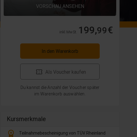
VORSCHAU ANSEHEN
199,
€
99
inkl. MwSt.
In den Warenkorb
Als Voucher kaufen
Du kannst die Anzahl der Voucher später
im Warenkorb auswählen.
Kursmerkmale
workspace_premium
Teilnahmebescheinigung von TÜV Rheinland