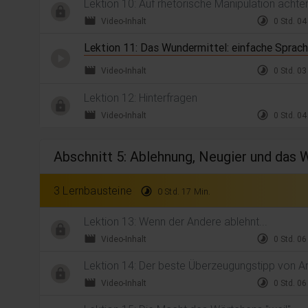
Lektion 10: Auf rhetorische Manipulation acht
movie
timelapse
Video-Inhalt
0 Std. 04
Lektion 11: Das Wundermittel: einfache Sprac
movie
timelapse
Video-Inhalt
0 Std. 03
Lektion 12: Hinterfragen
movie
timelapse
Video-Inhalt
0 Std. 04
Abschnitt 5: Ablehnung, Neugier und das 
3 Lernbausteine
timelapse
0 Std. 17 Min.
Lektion 13: Wenn der Andere ablehnt...
movie
timelapse
Video-Inhalt
0 Std. 06
Lektion 14: Der beste Überzeugungstipp von Ar
movie
timelapse
Video-Inhalt
0 Std. 06