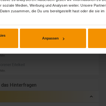
re Kommunikation und
r soziale Medien, Werbung und Analysen weiter. Unsere Partner
 Daten zusammen, die Du uns bereitgestellt hast oder die sie 
expand_less
zu hören
ies
Anpassen
 Min.
nikation
 Min.
orener Eitelkeit
 Min.
d das Hinterfragen
expand_less