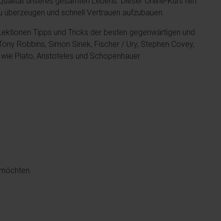
Qualität unseres gesamten Lebens. Dieser Online-Kurs hilft
zu überzeugen und schnell Vertrauen aufzubauen.
-Lektionen Tipps und Tricks der besten gegenwärtigen und
ony Robbins, Simon Sinek, Fischer / Ury, Stephen Covey,
wie Plato, Aristoteles und Schopenhauer.
n möchten.