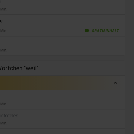
en
 Min.
he
label
 Min.
GRATISINHALT
 Min.
Wörtchen "weil"
expand_less
 Min.
istoteles
 Min.