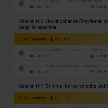
Lektion 15: Die Macht des Wörtchens "weil"
movie
timelapse
Video-Inhalt
0 Std. 05
Abschnitt 6: Hochkochende Emotionen be
Gesprächspartner
2 Lernbausteine
timelapse
0 Std. 10 Min.
Lektion 16: Wenn Deine Emotionen hochkochen
movie
timelapse
Video-Inhalt
0 Std. 05
Lektion 17: Wenn sich die Emotionen des And
movie
timelapse
Video-Inhalt
0 Std. 05
Abschnitt 7: Stimme, Körpersprache und 
3 Lernbausteine
timelapse
0 Std. 07 Min.