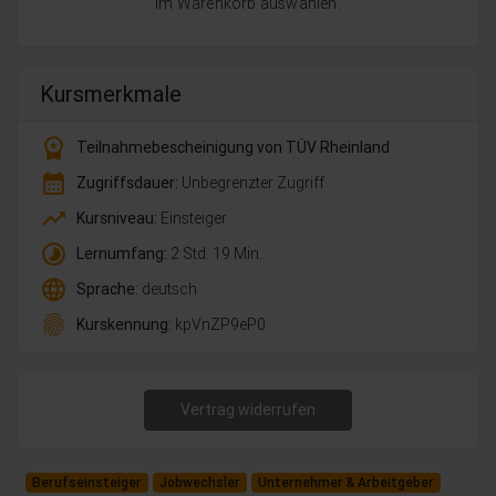
im Warenkorb auswählen.
Kursmerkmale
workspace_premium
Teilnahmebescheinigung von TÜV Rheinland
calendar_month
Zugriffsdauer:
Unbegrenzter Zugriff
trending_up
Kursniveau:
Einsteiger
timelapse
Lernumfang:
2 Std. 19 Min.
language
Sprache:
deutsch
fingerprint
Kurskennung:
kpVnZP9eP0
Vertrag widerrufen
Berufseinsteiger
Jobwechsler
Unternehmer & Arbeitgeber