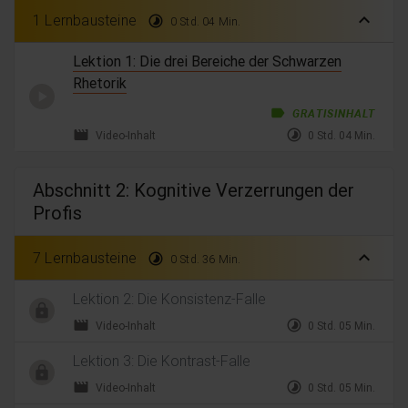
expand_less
1 Lernbausteine
timelapse
0 Std. 04 Min.
Lektion 1: Die drei Bereiche der Schwarzen
Rhetorik
label
GRATISINHALT
movie
timelapse
Video-Inhalt
0 Std. 04 Min.
Abschnitt 2: Kognitive Verzerrungen der
Profis
expand_less
7 Lernbausteine
timelapse
0 Std. 36 Min.
Lektion 2: Die Konsistenz-Falle
movie
timelapse
Video-Inhalt
0 Std. 05 Min.
Lektion 3: Die Kontrast-Falle
movie
timelapse
Video-Inhalt
0 Std. 05 Min.