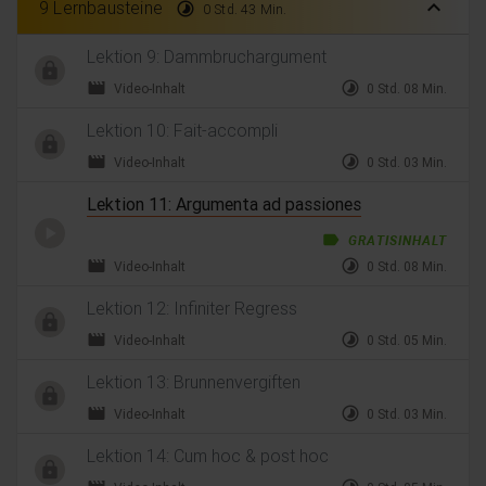
expand_less
9 Lernbausteine
timelapse
0 Std. 43 Min.
Lektion 9: Dammbruchargument
movie
timelapse
Video-Inhalt
0 Std. 08 Min.
Lektion 10: Fait-accompli
movie
timelapse
Video-Inhalt
0 Std. 03 Min.
Lektion 11: Argumenta ad passiones
label
GRATISINHALT
movie
timelapse
Video-Inhalt
0 Std. 08 Min.
Lektion 12: Infiniter Regress
movie
timelapse
Video-Inhalt
0 Std. 05 Min.
Lektion 13: Brunnenvergiften
movie
timelapse
Video-Inhalt
0 Std. 03 Min.
Lektion 14: Cum hoc & post hoc