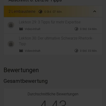
expand_less
2 Lernbausteine
timelapse
0 Std. 07 Min.
Lektion 29: 3 Tipps für mehr Expertise
movie
timelapse
Video-Inhalt
0 Std. 04 Min.
Lektion 30: Der ultimative Schwarze Rhetorik-
Tipp
movie
timelapse
Video-Inhalt
0 Std. 03 Min.
Bewertungen
Gesamtbewertung
Durchschnittliche Bewertungen