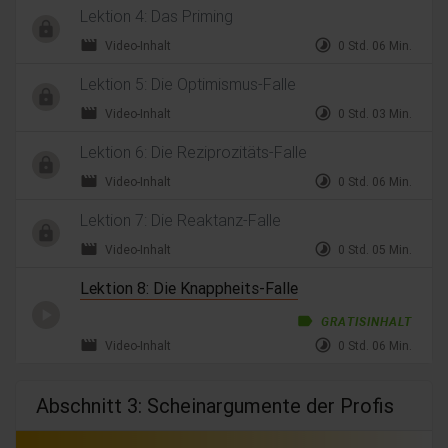
Lektion 4: Das Priming
movie
timelapse
Video-Inhalt
0 Std. 06 Min.
Lektion 5: Die Optimismus-Falle
movie
timelapse
Video-Inhalt
0 Std. 03 Min.
Lektion 6: Die Reziprozitäts-Falle
movie
timelapse
Video-Inhalt
0 Std. 06 Min.
Lektion 7: Die Reaktanz-Falle
movie
timelapse
Video-Inhalt
0 Std. 05 Min.
Lektion 8: Die Knappheits-Falle
label
GRATISINHALT
movie
timelapse
Video-Inhalt
0 Std. 06 Min.
Abschnitt 3: Scheinargumente der Profis