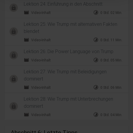
Lektion 24: Einführung in den Abschnitt
movie
timelapse
Video-Inhalt
0 Std. 02 Min.
Lektion 25: Wie Trump mit alternativen Fakten
blendet
movie
timelapse
Video-Inhalt
0 Std. 11 Min.
Lektion 26: Die Power Language von Trump
movie
timelapse
Video-Inhalt
0 Std. 05 Min.
Lektion 27: Wie Trump mit Beleidigungen
dominiert
movie
timelapse
Video-Inhalt
0 Std. 06 Min.
Lektion 28: Wie Trump mit Unterbrechungen
dominiert
movie
timelapse
Video-Inhalt
0 Std. 04 Min.
Abschnitt 6: Letzte Tipps