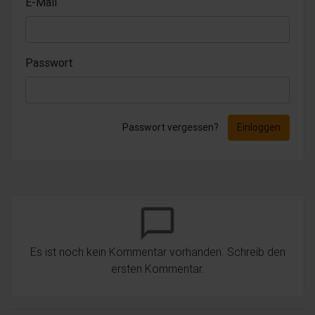
E-Mail
Passwort
Passwort vergessen?
Einloggen
chat_bubble_outline
Es ist noch kein Kommentar vorhanden. Schreib den
ersten Kommentar.