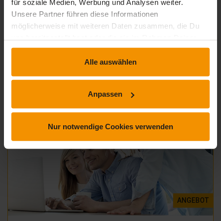
für soziale Medien, Werbung und Analysen weiter.
Unsere Partner führen diese Informationen
möglicherweise mit weiteren Daten zusammen, die Du
DIGITALISIERUNG
uns bereitgestellt hast oder die sie im Rahmen Deiner
Gesetz zum Einsatz von KI in der EU
Nutzung der Dienste gesammelt haben.
Alle auswählen
39,
€
99
inkl. MwSt.
Anpassen
Nur notwendige Cookies verwenden
ANGEBOT