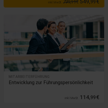
549,
€
799,
€
99
99
inkl. MwSt.
MITARBEITERFÜHRUNG
Entwicklung zur Führungspersönlichkeit
114,
€
99
inkl. MwSt.