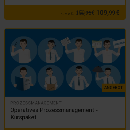
109,
€
159,
€
99
96
inkl. MwSt.
ANGEBOT
PROZESSMANAGEMENT
Operatives Prozessmanagement -
Kurspaket