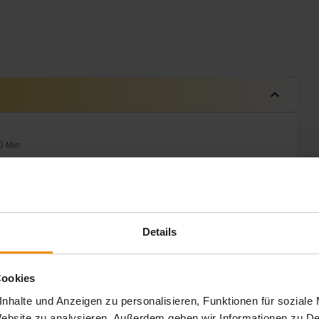
expand_less
0 Min.
Details
Cookies
nhalte und Anzeigen zu personalisieren, Funktionen für soziale
 Website zu analysieren. Außerdem geben wir Informationen zu 