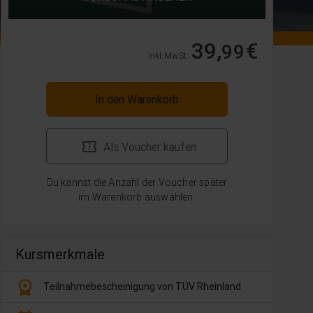
39,
€
99
inkl. MwSt.
In den Warenkorb
Als Voucher kaufen
Du kannst die Anzahl der Voucher später
im Warenkorb auswählen.
Kursmerkmale
workspace_premium
Teilnahmebescheinigung von TÜV Rheinland