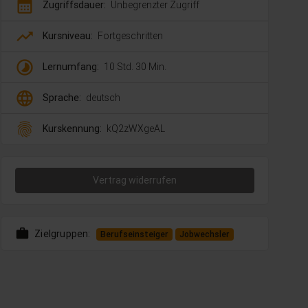
calendar_month
Zugriffsdauer:
Unbegrenzter Zugriff
trending_up
Kursniveau:
Fortgeschritten
timelapse
Lernumfang:
10 Std. 30 Min.
language
Sprache:
deutsch
fingerprint
Kurskennung:
kQ2zWXgeAL
Vertrag widerrufen
work
Zielgruppen:
Berufseinsteiger
Jobwechsler