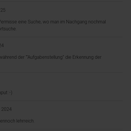
025
! Vermisse eine Suche, wo man im Nachgang nochmal
ortsuche.
24
während der '"Aufgabenstellung" die Erkennung der
put :-)
r 2024
ennoch lehrreich.