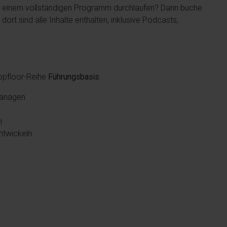
in einem vollständigen Programm durchlaufen? Dann buche
dort sind alle Inhalte enthalten, inklusive Podcasts,
hopfloor-Reihe
Führungsbasis
:
managen
n
ntwickeln