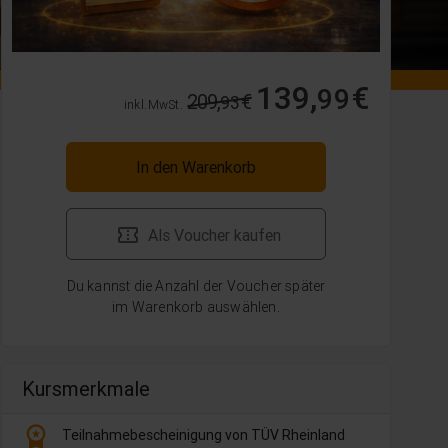
139,
€
99
209,
€
93
inkl. MwSt.
In den Warenkorb
Als Voucher kaufen
Du kannst die Anzahl der Voucher später
im Warenkorb auswählen.
Kursmerkmale
workspace_premium
Teilnahmebescheinigung von TÜV Rheinland