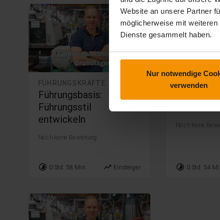
Website an unsere Partner fü
möglicherweise mit weiteren
Dienste gesammelt haben.
Nur notwendige Cook
FÜHRUNGSKRÄFTE
FÜHRUNGSK
verwenden
Führungsbasis:
Führungsb
Führungsstil
Authentis
entwickeln
Noch keine Bewe
Noch keine Bewertung
timelapse
trending_up
timelapse
0 Std. 58 Min.
Einsteiger
0 Std. 54 Mi