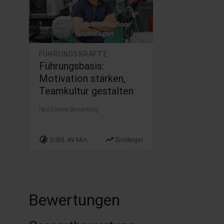
FÜHRUNGSKRÄFTE
Führungsbasis:
Motivation stärken,
Teamkultur gestalten
Noch keine Bewertung
timelapse
trending_up
0 Std. 49 Min.
Einsteiger
Bewertungen