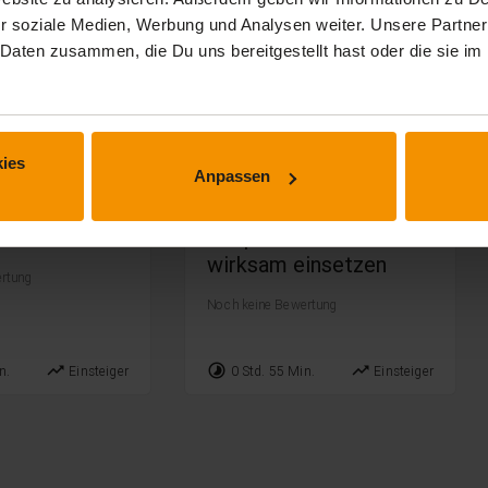
r soziale Medien, Werbung und Analysen weiter. Unsere Partner
 Daten zusammen, die Du uns bereitgestellt hast oder die sie 
ies
Anpassen
RÄFTE
FÜHRUNGSKRÄFTE
asis:
Führungsbasis:
ch führen
Shopfloor-Methoden
wirksam einsetzen
rtung
Noch keine Bewertung
trending_up
timelapse
trending_up
n.
Einsteiger
0 Std. 55 Min.
Einsteiger