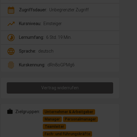
calendar_month
Zugriffsdauer:
Unbegrenzter Zugriff
trending_up
Kursniveau:
Einsteiger
timelapse
Lernumfang:
6 Std. 19 Min.
language
Sprache:
deutsch
fingerprint
Kurskennung:
dRn8oGPMg6
Vertrag widerrufen
work
Zielgruppen:
Unternehmer & Arbeitgeber
Manager
Personalmanager
Teamleiter
Fach- und Führungskräfte