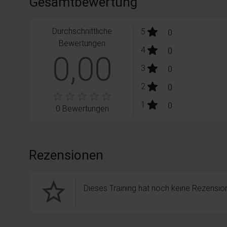
Gesamtbewertung
Durchschnittliche
stars:
5
Bewertungen
0
Bewertungen
stars:
4
Bewertungen
0
0,00
stars:
3
Bewertungen
0
stars:
2
Bewertungen
0
stars:
1
Bewertungen
0
0 Bewertungen
Rezensionen
star_border
Dieses Training hat noch keine Rezension