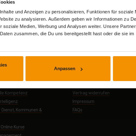
Cookies
nhalte und Anzeigen zu personalisieren, Funktionen für soziale
 Website zu analysieren. Außerdem geben wir Informationen zu 
r soziale Medien, Werbung und Analysen weiter. Unsere Partner
ereiche
Allgemeines
 Daten zusammen, die Du uns bereitgestellt hast oder die sie 
utzunterweisungen
AGB
Nutzungsbedingungen
sbildungsbegleitung
Datenschutz
ies
e
Barrierefreiheit
Anpassen
 für Unternehmen
Zahlungsmöglichkeiten
e Kurse
Über myCompetence
elle Kompetenz
Vertrag widerrufen
ntelligenz
Impressum
r Dienst, Kommunen &
FAQs
Online Kurse
management