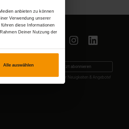
 Medien anbieten zu können
Deiner Verwendung unserer
 führen diese Informationen
Social Media
im Rahmen Deiner Nutzung der
facebook
Xing
Instagram
LinkedIn
Newsletter
Alle auswählen
email
Jetzt abonnieren
Bleib informiert über Neuigkeiten & Angebote!