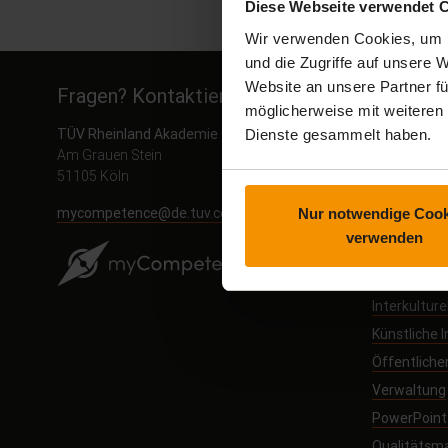
Diese Webseite verwendet 
Wir verwenden Cookies, um I
und die Zugriffe auf unsere
Website an unsere Partner fü
Fragen? Kontaktiere uns
Themenb
möglicherweise mit weiteren
TÜV Rheinland Akademie GmbH
Dienste gesammelt haben.
Arbeitssch
Am Grauen Stein
Blog
51105 Köln
Digitale Au
mycompetence@de.tuv.com
Nur notwendige Cook
Diisocyanat
verwenden
E-Learning
Excel Onlin
Interkultur
Künstliche I
Öffentliche
Verwaltung
PowerPoint 
Qualitäts