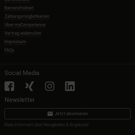
Barrierefreiheit
Zahlungsmöglichkeiten
Über myCompetence
Vertrag widerrufen
Impressum
FAQs
Social Media
facebook
Xing
Instagram
LinkedIn
Newsletter
email
Jetzt abonnieren
Bleib informiert über Neuigkeiten & Angebote!