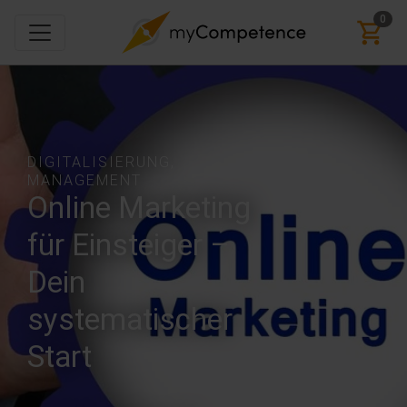
0
DIGITALISIERUNG,
MANAGEMENT
Online Marketing
für Einsteiger –
Dein
systematischer
Start