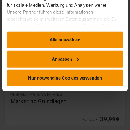
84,
€
99
für soziale Medien, Werbung und Analysen weiter.
inkl. MwSt.
Unsere Partner führen diese Informationen
möglicherweise mit weiteren Daten zusammen, die Du
uns bereitgestellt hast oder die sie im Rahmen Deiner
Nutzung der Dienste gesammelt haben.
Alle auswählen
Anpassen
Nur notwendige Cookies verwenden
MARKETING & VERTRIEB
Marketing Grundlagen
39,
€
99
inkl. MwSt.