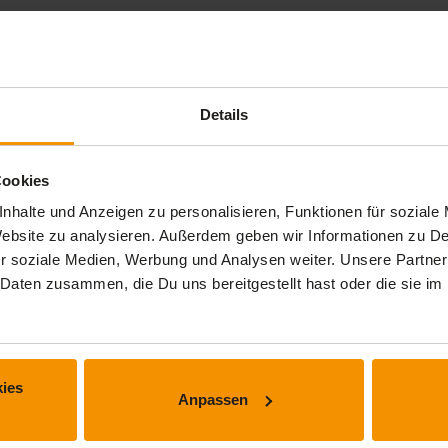
 Angebote zu machen. Denn sobald man zu konkret wird, kann das 
Details
u verhandeln. Dies erhöht die Chancen auf eine erfolgreiche Verh
Cookies
nhalte und Anzeigen zu personalisieren, Funktionen für soziale
 Website zu analysieren. Außerdem geben wir Informationen zu 
lung: Sollte man zu keinem Ergebnis kommen, dann ist es auch o
r soziale Medien, Werbung und Analysen weiter. Unsere Partner
isse Themen erst noch nachdenken muss. Auf diese Weise zeigt
 Daten zusammen, die Du uns bereitgestellt hast oder die sie 
ies
Anpassen
keinen Kompromiss eingehen kann. Eventuell stößt man so eher au