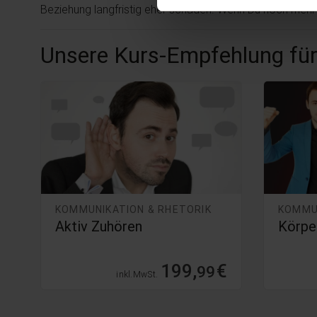
Beziehung langfristig eher schaden. Wenn Du noch mehr T
Unsere Kurs-Empfehlung für
KOMMUNIKATION & RHETORIK
KOMMU
Aktiv Zuhören
Körpe
199,
€
99
inkl. MwSt.