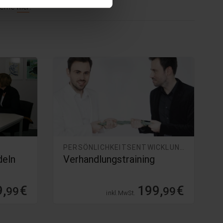
gerne
hier
.
PERSÖNLICHKEITSENTWICKLUNG
deln
Verhandlungstraining
,
€
199,
€
99
99
inkl. MwSt.