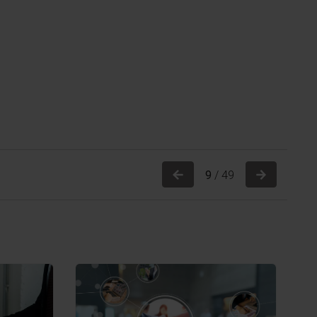
Previous
Next
9
/ 49