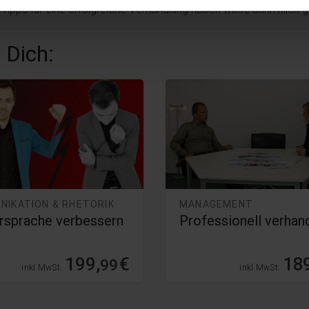
ipps für eine erfolgreiche Verhandlung haben willst, dann klick 
 Dich:
NIKATION & RHETORIK
MANAGEMENT
rsprache verbessern
Professionell verhan
199,
€
189
99
inkl. MwSt.
inkl. MwSt.