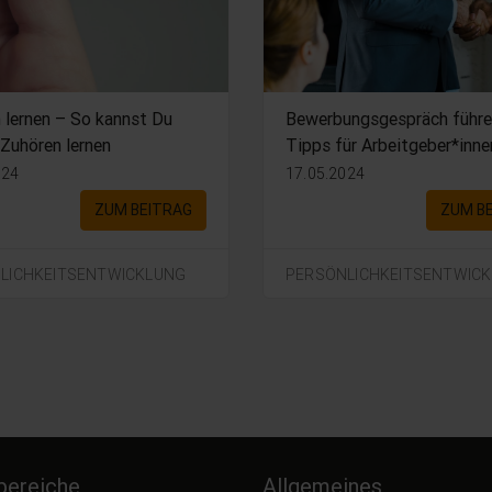
 lernen – So kannst Du
Bewerbungsgespräch führe
 Zuhören lernen
Tipps für Arbeitgeber*inne
024
17.05.2024
ZUM BEITRAG
ZUM B
LICHKEITSENTWICKLUNG
PERSÖNLICHKEITSENTWIC
ereiche
Allgemeines