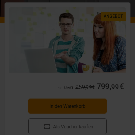
ANGEBOT
799,
€
99
959,
€
99
inkl. MwSt.
In den Warenkorb
Als Voucher kaufen