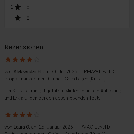
stars:
2
Bewertungen
0
stars:
1
Bewertungen
0
Rezensionen
von
Aleksandar H.
am 30. Juli 2026
– IPMA® Level D
Projektmanagement Online - Grundlagen (Kurs 1)
Der Kurs hat mir gut gefallen. Mir fehlte nur die Auflösung
und Erklärungen bei den abschließenden Tests
von
Laura O.
am 25. Januar 2026
– IPMA® Level D
Projektmanagement Online - Grundlagen (Kurs 1)