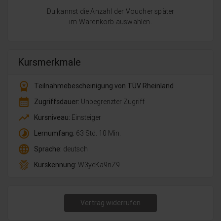
Du kannst die Anzahl der Voucher später
im Warenkorb auswählen.
Kursmerkmale
workspace_premium
Teilnahmebescheinigung von TÜV Rheinland
calendar_month
Zugriffsdauer:
Unbegrenzter Zugriff
trending_up
Kursniveau:
Einsteiger
timelapse
Lernumfang:
63 Std. 10 Min.
language
Sprache:
deutsch
fingerprint
Kurskennung:
W3yeKa9nZ9
Vertrag widerrufen