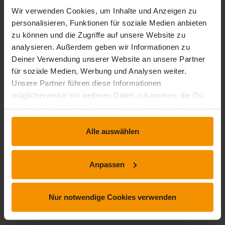
Wir verwenden Cookies, um Inhalte und Anzeigen zu
personalisieren, Funktionen für soziale Medien anbieten
zu können und die Zugriffe auf unsere Website zu
analysieren. Außerdem geben wir Informationen zu
Deiner Verwendung unserer Website an unsere Partner
für soziale Medien, Werbung und Analysen weiter.
Unsere Partner führen diese Informationen
möglicherweise mit weiteren Daten zusammen, die Du
uns bereitgestellt hast oder die sie im Rahmen Deiner
Nutzung der Dienste gesammelt haben.
Alle auswählen
IPMA®
IPMA® Level D Projektmanagement
Online - PM-Praxis (Kurs 2)
Anpassen
4.7 / 5
4.7
(15 Bewertungen)
Nur notwendige Cookies verwenden
timelapse
trending_up
39 Std. 15 Min.
Fortgeschritten