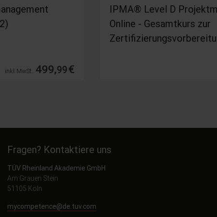
IPMA® Level D Projektmanagement
Online - Gesamtkurs zur
Zertifizierungsvorbereitung (Kurse 1-3)
999,
€
99
inkl. MwSt.
Fragen? Kontaktiere uns
TÜV Rheinland Akademie GmbH
Am Grauen Stein
51105 Köln
mycompetence@de.tuv.com