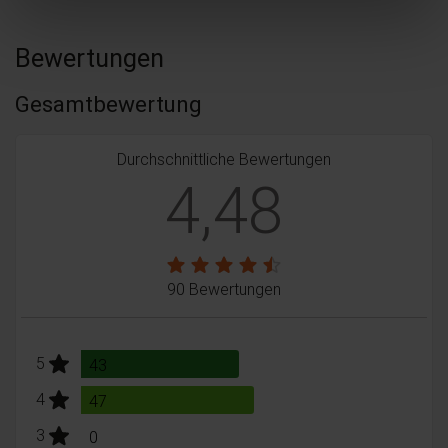
Bewertungen
Gesamtbewertung
Durchschnittliche Bewertungen
4,48
90 Bewertungen
stars:
5
Bewertungen
43
stars:
4
Bewertungen
47
stars:
3
Bewertungen
0