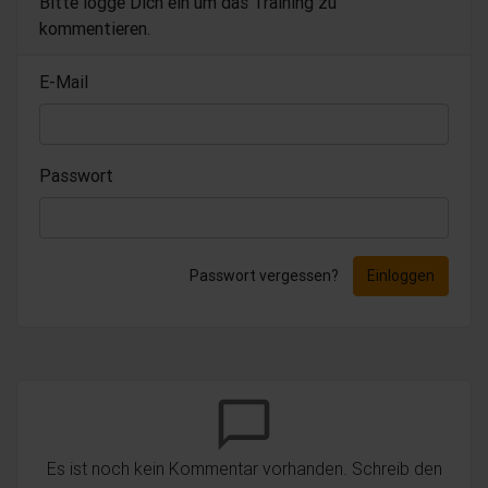
Bitte logge Dich ein um das Training zu
kommentieren.
E-Mail
Passwort
Passwort vergessen?
Einloggen
chat_bubble_outline
Es ist noch kein Kommentar vorhanden. Schreib den