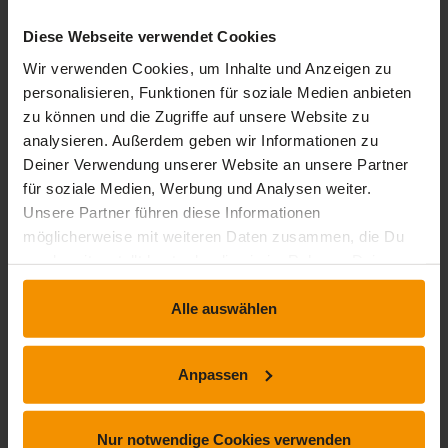
Diese Webseite verwendet Cookies
Wir verwenden Cookies, um Inhalte und Anzeigen zu
personalisieren, Funktionen für soziale Medien anbieten
zu können und die Zugriffe auf unsere Website zu
analysieren. Außerdem geben wir Informationen zu
Deiner Verwendung unserer Website an unsere Partner
für soziale Medien, Werbung und Analysen weiter.
Unsere Partner führen diese Informationen
POWERPOINT
möglicherweise mit weiteren Daten zusammen, die Du
Microsoft PowerPoint 365
uns bereitgestellt hast oder die sie im Rahmen Deiner
5.0 / 5
5.0
(1 Bewertung)
Nutzung der Dienste gesammelt haben.
Alle auswählen
timelapse
trending_up
0 Std. 41 Min.
Fortgeschritten
Anpassen
Nur notwendige Cookies verwenden