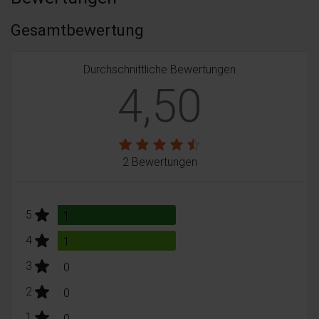
Gesamtbewertung
Durchschnittliche Bewertungen
4,50
2 Bewertungen
stars:
5
Bewertungen
1
stars:
4
Bewertungen
1
stars:
3
Bewertungen
0
stars:
2
Bewertungen
0
stars:
1
Bewertungen
0