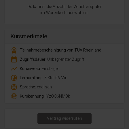
Du kannst die Anzahl der Voucher später
im Warenkorb auswählen.
Kursmerkmale
workspace_premium
Teilnahmebescheinigung von TÜV Rheinland
calendar_month
Zugriffsdauer:
Unbegrenzter Zugriff
trending_up
Kursniveau:
Einsteiger
timelapse
Lernumfang:
3 Std. 06 Min.
language
Sprache:
englisch
fingerprint
Kurskennung:
lYzOQ6NMDk
Vertrag widerrufen