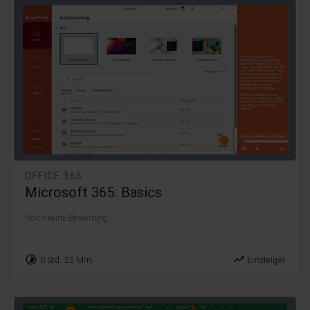
OFFICE 365
Microsoft 365: Basics
Noch keine Bewertung
timelapse
trending_up
0 Std. 25 Min.
Einsteiger