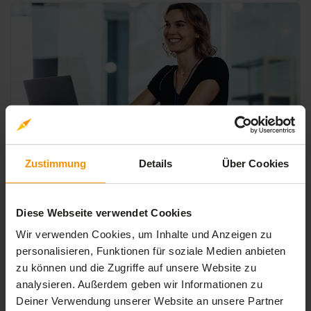
Zustimmung
Details
Über Cookies
PERSÖNLICHKEITSENTWICKLUNG
Selbstbewusster reden. Souveräner
wirken. Überzeugen.
Diese Webseite verwendet Cookies
Wir verwenden Cookies, um Inhalte und Anzeigen zu
personalisieren, Funktionen für soziale Medien anbieten
19,
€
99
inkl. MwSt.
zu können und die Zugriffe auf unsere Website zu
analysieren. Außerdem geben wir Informationen zu
Deiner Verwendung unserer Website an unsere Partner