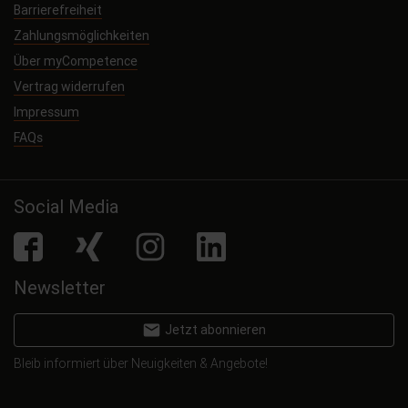
Barrierefreiheit
Zahlungsmöglichkeiten
Über myCompetence
Vertrag widerrufen
Impressum
FAQs
Social Media
facebook
Xing
Instagram
LinkedIn
Newsletter
email
Jetzt abonnieren
Bleib informiert über Neuigkeiten & Angebote!