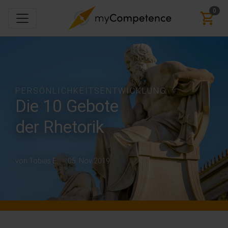
0
PERSÖNLICHKEITSENTWICKLUNG
Die 10 Gebote
der Rhetorik
von Tobias E.
05. Nov 2019