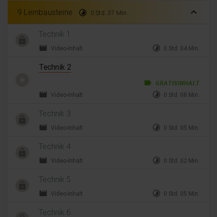
expand_less
9 Lernbausteine
timelapse
0 Std. 37 Min.
Technik 1
movie
timelapse
Video-Inhalt
0 Std. 04 Min.
Technik 2
label
GRATISINHALT
movie
timelapse
Video-Inhalt
0 Std. 08 Min.
Technik 3
movie
timelapse
Video-Inhalt
0 Std. 05 Min.
Technik 4
movie
timelapse
Video-Inhalt
0 Std. 02 Min.
Technik 5
movie
timelapse
Video-Inhalt
0 Std. 05 Min.
Technik 6