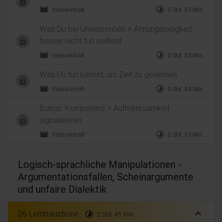
movie
timelapse
Video-Inhalt
0 Std. 03 Min.
Was Du bei Unwissenheit + Ahnungslosigkeit
besser nicht tun solltest
movie
timelapse
Video-Inhalt
0 Std. 03 Min.
Was Du tun kannst, um Zeit zu gewinnen
movie
timelapse
Video-Inhalt
0 Std. 04 Min.
Bonus: Kompetenz + Aufmerksamkeit
signalisieren
movie
timelapse
Video-Inhalt
0 Std. 03 Min.
Logisch-sprachliche Manipulationen -
Argumentationsfallen, Scheinargumente
und unfaire Dialektik
expand_less
26 Lernbausteine
timelapse
2 Std. 45 Min.