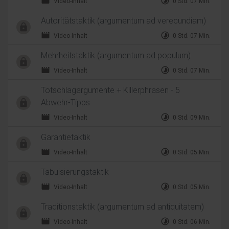
movie
timelapse
Video-Inhalt
0 Std. 07 Min.
Autoritätstaktik (argumentum ad verecundiam)
movie
timelapse
Video-Inhalt
0 Std. 07 Min.
Mehrheitstaktik (argumentum ad populum)
movie
timelapse
Video-Inhalt
0 Std. 07 Min.
Totschlagargumente + Killerphrasen - 5
Abwehr-Tipps
movie
timelapse
Video-Inhalt
0 Std. 09 Min.
Garantietaktik
movie
timelapse
Video-Inhalt
0 Std. 05 Min.
Tabuisierungstaktik
movie
timelapse
Video-Inhalt
0 Std. 05 Min.
Traditionstaktik (argumentum ad antiquitatem)
movie
timelapse
Video-Inhalt
0 Std. 06 Min.