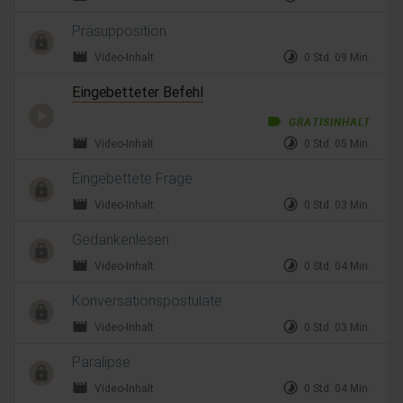
Präsupposition
movie
timelapse
Video-Inhalt
0 Std. 09 Min.
Eingebetteter Befehl
label
GRATISINHALT
movie
timelapse
Video-Inhalt
0 Std. 05 Min.
Eingebettete Frage
movie
timelapse
Video-Inhalt
0 Std. 03 Min.
Gedankenlesen
movie
timelapse
Video-Inhalt
0 Std. 04 Min.
Konversationspostulate
movie
timelapse
Video-Inhalt
0 Std. 03 Min.
Paralipse
movie
timelapse
Video-Inhalt
0 Std. 04 Min.