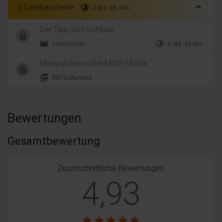
expand_less
2 Lernbausteine
timelapse
0 Std. 05 Min.
Der Tipp zum Schluss
movie
timelapse
Video-Inhalt
0 Std. 05 Min.
Manipulations-Ziel-Mittel-Matrix
picture_as_pdf
PDF-Dokument
Bewertungen
Gesamtbewertung
Durchschnittliche Bewertungen
4,93