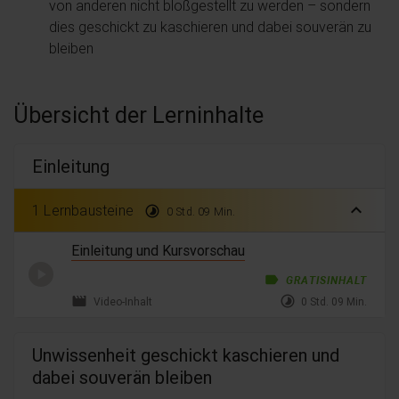
von anderen nicht bloßgestellt zu werden – sondern
dies geschickt zu kaschieren und dabei souverän zu
bleiben
Übersicht der Lerninhalte
Einleitung
expand_less
1 Lernbausteine
timelapse
0 Std. 09 Min.
Einleitung und Kursvorschau
label
GRATISINHALT
movie
timelapse
Video-Inhalt
0 Std. 09 Min.
Unwissenheit geschickt kaschieren und
dabei souverän bleiben