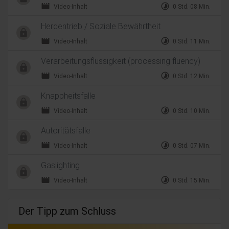
movie
timelapse
Video-Inhalt
0 Std. 08 Min.
Herdentrieb / Soziale Bewährtheit
movie
timelapse
Video-Inhalt
0 Std. 11 Min.
Verarbeitungsflüssigkeit (processing fluency)
movie
timelapse
Video-Inhalt
0 Std. 12 Min.
Knappheitsfalle
movie
timelapse
Video-Inhalt
0 Std. 10 Min.
Autoritätsfalle
movie
timelapse
Video-Inhalt
0 Std. 07 Min.
Gaslighting
movie
timelapse
Video-Inhalt
0 Std. 15 Min.
Der Tipp zum Schluss