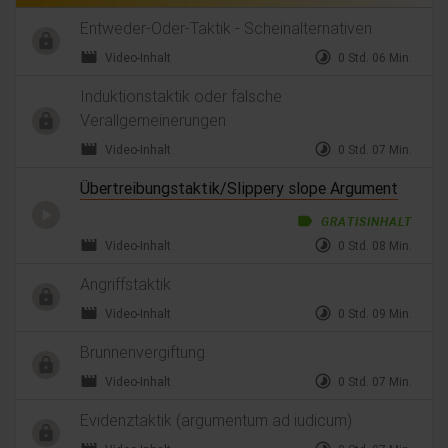
Entweder-Oder-Taktik - Scheinalternativen
movie
timelapse
Video-Inhalt
0 Std. 06 Min.
Induktionstaktik oder falsche
Verallgemeinerungen
movie
timelapse
Video-Inhalt
0 Std. 07 Min.
Übertreibungstaktik/Slippery slope Argument
label
GRATISINHALT
movie
timelapse
Video-Inhalt
0 Std. 08 Min.
Angriffstaktik
movie
timelapse
Video-Inhalt
0 Std. 09 Min.
Brunnenvergiftung
movie
timelapse
Video-Inhalt
0 Std. 07 Min.
Evidenztaktik (argumentum ad iudicum)