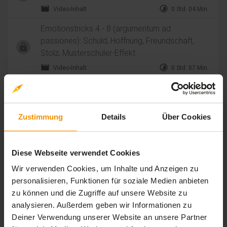
movie
timelapse
Video-Inhalt
0 Std. 04 Min.
Emotionstricks 4 - 8 (argumentum ad
passiones): Schuld, Hoffnung, Freundschaft,
Stolz, Musterschüler-Effekt
movie
timelapse
Video-Inhalt
0 Std. 07 Min.
Emotionstricks 9 - 10 (argumentum ad
passiones): Wettbewerbstrick, Wohlbefinden
angreifen
Zustimmung
Details
Über Cookies
movie
timelapse
Video-Inhalt
0 Std. 07 Min.
Banalisierungstaktik
Diese Webseite verwendet Cookies
movie
timelapse
Video-Inhalt
0 Std. 04 Min.
Wir verwenden Cookies, um Inhalte und Anzeigen zu
Scheinkausalität 1 - cum hoc ergo propter hoc
personalisieren, Funktionen für soziale Medien anbieten
zu können und die Zugriffe auf unsere Website zu
movie
timelapse
Video-Inhalt
0 Std. 06 Min.
analysieren. Außerdem geben wir Informationen zu
Scheinkausalität 2 - post hoc ergo propter hoc
Deiner Verwendung unserer Website an unsere Partner