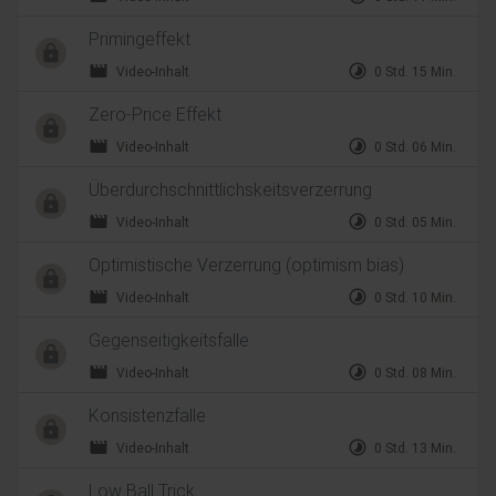
Primingeffekt
movie
timelapse
Video-Inhalt
0 Std. 15 Min.
Zero-Price Effekt
movie
timelapse
Video-Inhalt
0 Std. 06 Min.
Überdurchschnittlichskeitsverzerrung
movie
timelapse
Video-Inhalt
0 Std. 05 Min.
Optimistische Verzerrung (optimism bias)
movie
timelapse
Video-Inhalt
0 Std. 10 Min.
Gegenseitigkeitsfalle
movie
timelapse
Video-Inhalt
0 Std. 08 Min.
Konsistenzfalle
movie
timelapse
Video-Inhalt
0 Std. 13 Min.
Low Ball Trick