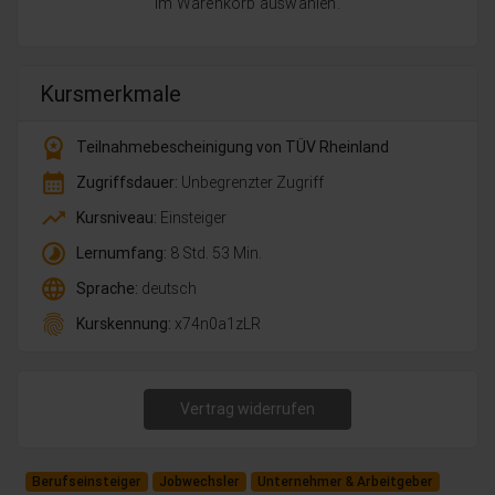
im Warenkorb auswählen.
Kursmerkmale
workspace_premium
Teilnahmebescheinigung von TÜV Rheinland
calendar_month
Zugriffsdauer:
Unbegrenzter Zugriff
trending_up
Kursniveau:
Einsteiger
timelapse
Lernumfang:
8 Std. 53 Min.
language
Sprache:
deutsch
fingerprint
Kurskennung:
x74n0a1zLR
Vertrag widerrufen
Berufseinsteiger
Jobwechsler
Unternehmer & Arbeitgeber