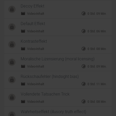
Decoy Effekt
movie
timelapse
Video-Inhalt
0 Std. 09 Min.
Default Effekt
movie
timelapse
Video-Inhalt
0 Std. 06 Min.
Kontrasteffekt
movie
timelapse
Video-Inhalt
0 Std. 08 Min.
Moralische Lizensierung (moral licensing)
movie
timelapse
Video-Inhalt
0 Std. 09 Min.
Rückschaufehler (hindsight bias)
movie
timelapse
Video-Inhalt
0 Std. 11 Min.
Vollendete Tatsachen Trick
movie
timelapse
Video-Inhalt
0 Std. 08 Min.
Wahrheitseffekt (illusory truth effect)