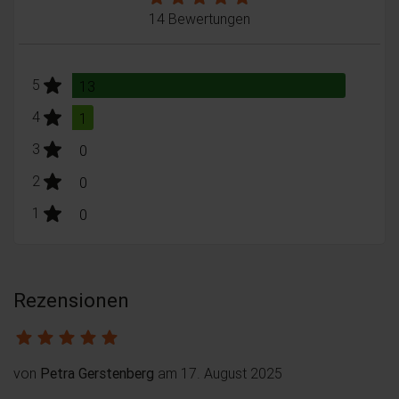
14 Bewertungen
stars:
5
Bewertungen
13
stars:
4
Bewertungen
1
stars:
3
Bewertungen
0
stars:
2
Bewertungen
0
stars:
1
Bewertungen
0
Rezensionen
von
Petra Gerstenberg
am 17. August 2025