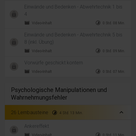
Einwände und Bedenken - Abwehrtechnik 1 bis
4
movie
timelapse
Video-Inhalt
0 Std. 08 Min.
Einwände und Bedenken - Abwehrtechnik 5 bis
8 (inkl. Übung)
movie
timelapse
Video-Inhalt
0 Std. 09 Min.
Vorwürfe geschickt kontern
movie
timelapse
Video-Inhalt
0 Std. 07 Min.
Psychologische Manipulationen und
Wahrnehmungsfehler
expand_less
26 Lernbausteine
timelapse
4 Std. 13 Min.
Ankereffekt
movie
timelapse
Video-Inhalt
0 Std. 11 Min.