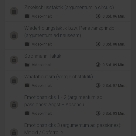
Zirkelschlusstaktik (argumentum in circulo)
movie
timelapse
Video-Inhalt
0 Std. 06 Min.
Wiederholungstaktik bzw. Penetranzprinzip
(argumentum ad nauseam)
movie
timelapse
Video-Inhalt
0 Std. 08 Min.
Strohmann-Taktik
movie
timelapse
Video-Inhalt
0 Std. 09 Min.
Whataboutism (Vergleichstaktik)
movie
timelapse
Video-Inhalt
0 Std. 07 Min.
Emotionstricks 1 - 2 (argumentum ad
passiones: Angst + Abscheu
movie
timelapse
Video-Inhalt
0 Std. 03 Min.
Emotionstricks 3 (argumentum ad passiones):
Mitleid / Opferrolle