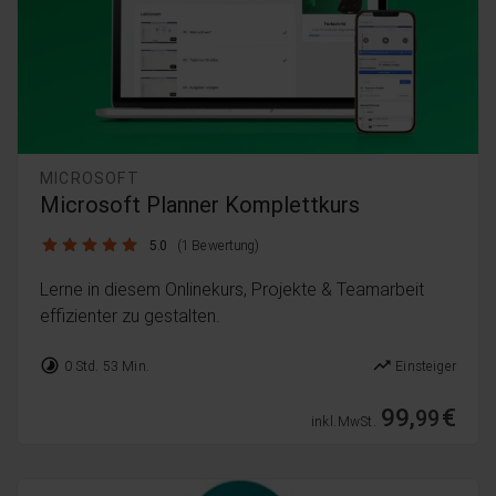
MICROSOFT
Microsoft Planner Komplettkurs
5.0 / 5
5.0
(1 Bewertung)
Lerne in diesem Onlinekurs, Projekte & Teamarbeit
effizienter zu gestalten.
timelapse
trending_up
0 Std. 53 Min.
Einsteiger
99,
€
99
inkl. MwSt.