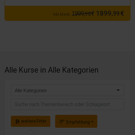
1899,
€
1999,
€
99
98
inkl. MwSt.
Alle Kurse
in Alle Kategorien
Alle Kategorien
Suchen
weitere Filter
sort
Empfehlung