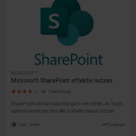
MICROSOFT
Microsoft SharePoint effektiv nutzen
4.0 / 5
4.0
(1 Bewertung)
SharePoint einmal vollumfänglich verstehen, im Team
optimal einsetzen und alle Vorteile daraus nutzen.
timelapse
trending_up
1 Std. 16 Min.
Einsteiger