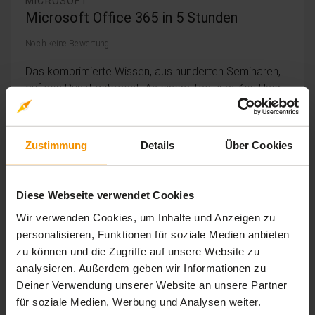
MICROSOFT
Microsoft Office 365 in 5 Stunden
Noch keine Bewertung
Das komprimierte Wissen, aus hunderten Seminaren,
auf den Punkt gebracht. An einem Tag zum Key User.
timelapse
trending_up
5 Std. 01 Min.
Einsteiger
Zustimmung
Details
Über Cookies
379,
€
99
inkl. MwSt.
Diese Webseite verwendet Cookies
Wir verwenden Cookies, um Inhalte und Anzeigen zu
personalisieren, Funktionen für soziale Medien anbieten
zu können und die Zugriffe auf unsere Website zu
analysieren. Außerdem geben wir Informationen zu
Deiner Verwendung unserer Website an unsere Partner
für soziale Medien, Werbung und Analysen weiter.