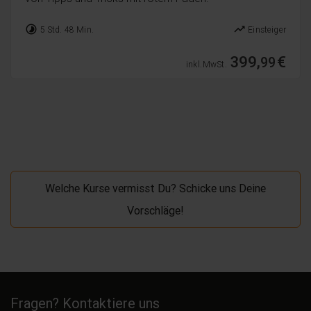
timelapse
trending_up
5 Std. 48 Min.
Einsteiger
399,
€
99
inkl. MwSt.
Welche Kurse vermisst Du? Schicke uns Deine
Vorschläge!
Fragen? Kontaktiere uns