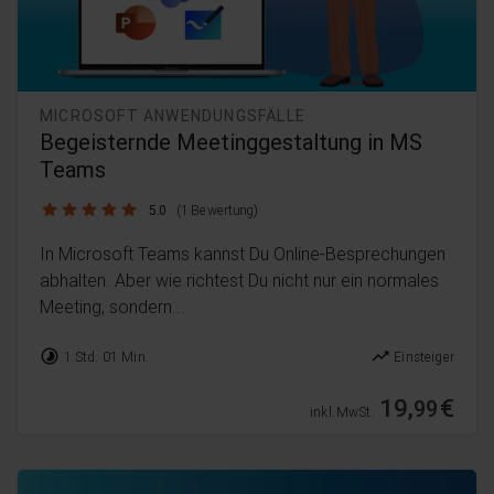
MICROSOFT ANWENDUNGSFÄLLE
Begeisternde Meetinggestaltung in MS
Teams
5.0 / 5
5.0
(1 Bewertung)
In Microsoft Teams kannst Du Online-Besprechungen
abhalten. Aber wie richtest Du nicht nur ein normales
Meeting, sondern...
timelapse
trending_up
1 Std. 01 Min.
Einsteiger
19,
€
99
inkl. MwSt.