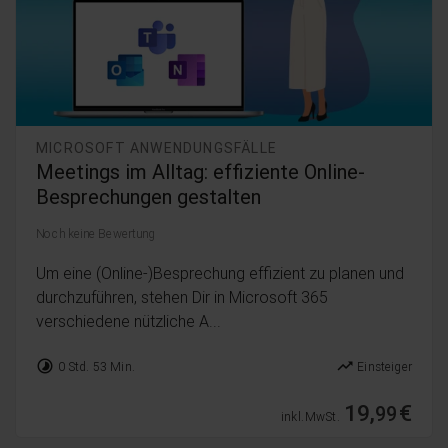
MICROSOFT ANWENDUNGSFÄLLE
Meetings im Alltag: effiziente Online-
Besprechungen gestalten
Noch keine Bewertung
Um eine (Online-)Besprechung effizient zu planen und
durchzuführen, stehen Dir in Microsoft 365
verschiedene nützliche A...
timelapse
trending_up
0 Std. 53 Min.
Einsteiger
19,
€
99
inkl. MwSt.