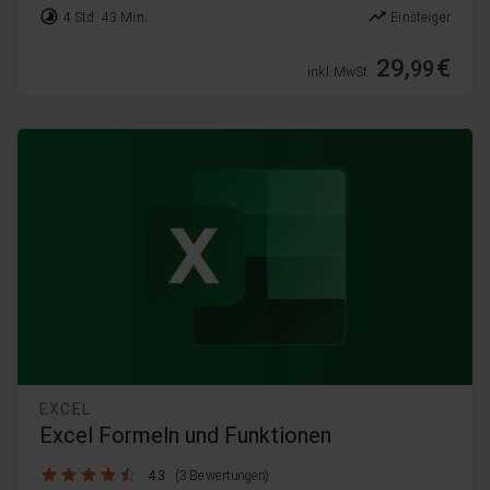
timelapse
trending_up
4 Std. 43 Min.
Einsteiger
29,
€
99
inkl. MwSt.
EXCEL
Excel Formeln und Funktionen
4.3 / 5
4.3
(3 Bewertungen)