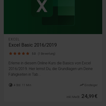
EXCEL
Excel Basic 2016/2019
5.0 / 5
5.0
(1 Bewertung)
Erlerne in diesem Online-Kurs die Basics von Excel
2016/2019. Hier lernst Du, die Grundlagen um Deine
Fähigkeiten in Tab...
timelapse
trending_up
4 Std. 11 Min.
Einsteiger
24,
€
99
inkl. MwSt.