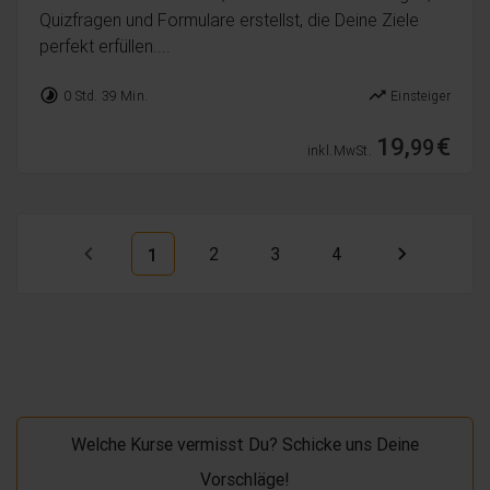
Quizfragen und Formulare erstellst, die Deine Ziele
perfekt erfüllen....
timelapse
trending_up
0 Std. 39 Min.
Einsteiger
19,
€
99
inkl. MwSt.
2
3
4
1
Welche Kurse vermisst Du? Schicke uns Deine
Vorschläge!