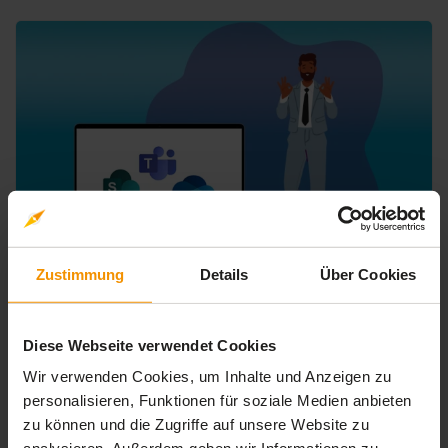
Zustimmung
Details
Über Cookies
MICROSOFT ANWENDUNGSFÄLLE
Meister der Dokumente: persönlich und im
Team
Diese Webseite verwendet Cookies
4.5 / 5
4.5
(2 Bewertungen)
Wir verwenden Cookies, um Inhalte und Anzeigen zu
In diesem Kurs lernst Du, wie Du mit OneDrive und
personalisieren, Funktionen für soziale Medien anbieten
SharePoint sowohl Deine persönlichen als auch
zu können und die Zugriffe auf unsere Website zu