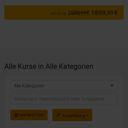
1899,
€
1999,
€
99
98
inkl. MwSt.
Alle Kurse
in Alle Kategorien
Alle Kategorien
Suchen
weitere Filter
sort
Empfehlung