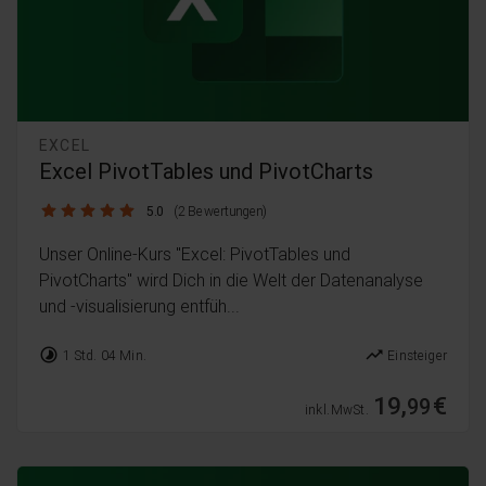
EXCEL
Excel PivotTables und PivotCharts
5.0 / 5
5.0
(2 Bewertungen)
Unser Online-Kurs "Excel: PivotTables und
PivotCharts" wird Dich in die Welt der Datenanalyse
und -visualisierung entfüh...
timelapse
trending_up
1 Std. 04 Min.
Einsteiger
19,
€
99
inkl. MwSt.