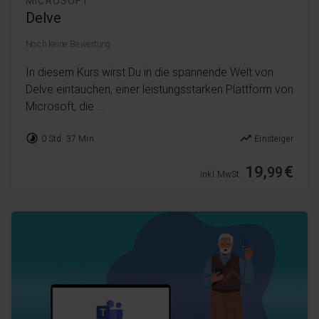
MICROSOFT
Delve
Noch keine Bewertung
In diesem Kurs wirst Du in die spannende Welt von
Delve eintauchen, einer leistungsstarken Plattform von
Microsoft, die ...
timelapse
trending_up
0 Std. 37 Min.
Einsteiger
19,
€
99
inkl. MwSt.