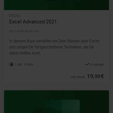
EXCEL
Excel Advanced 2021
Noch keine Bewertung
In diesem Kurs vertiefen wir Dein Wissen über Excel
und zeigen Dir fortgeschrittene Techniken, die Dir
dabei helfen, kom...
timelapse
trending_up
1 Std. 10 Min.
Einsteiger
19,
€
99
inkl. MwSt.