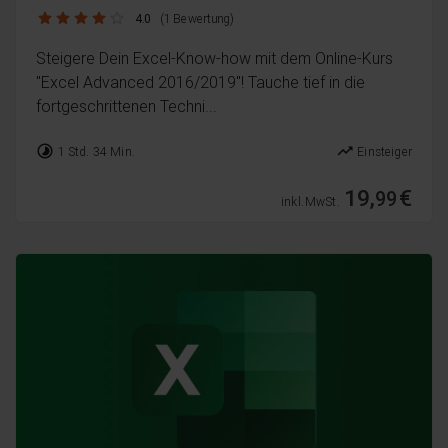
4.0 / 5
4.0
(1 Bewertung)
Steigere Dein Excel-Know-how mit dem Online-Kurs
"Excel Advanced 2016/2019"! Tauche tief in die
fortgeschrittenen Techni...
timelapse
trending_up
1 Std. 34 Min.
Einsteiger
19,
€
99
inkl. MwSt.