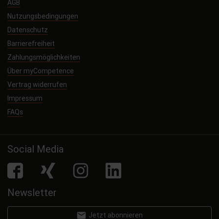
AGB
Nutzungsbedingungen
Datenschutz
Barrierefreiheit
Zahlungsmöglichkeiten
Über myCompetence
Vertrag widerrufen
Impressum
FAQs
Social Media
facebook
Xing
Instagram
LinkedIn
Newsletter
email
Jetzt abonnieren