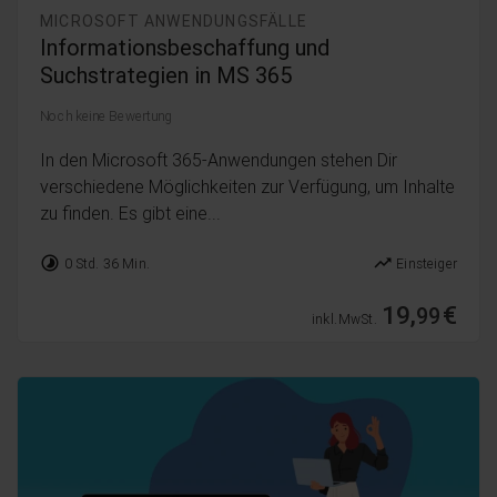
MICROSOFT ANWENDUNGSFÄLLE
Informationsbeschaffung und
Suchstrategien in MS 365
Noch keine Bewertung
In den Microsoft 365-Anwendungen stehen Dir
verschiedene Möglichkeiten zur Verfügung, um Inhalte
zu finden. Es gibt eine...
timelapse
trending_up
0 Std. 36 Min.
Einsteiger
19,
€
99
inkl. MwSt.