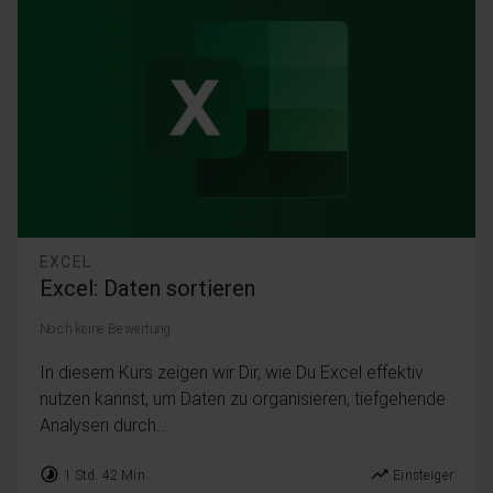
EXCEL
Excel: Daten sortieren
Noch keine Bewertung
In diesem Kurs zeigen wir Dir, wie Du Excel effektiv
nutzen kannst, um Daten zu organisieren, tiefgehende
Analysen durch...
timelapse
trending_up
1 Std. 42 Min.
Einsteiger