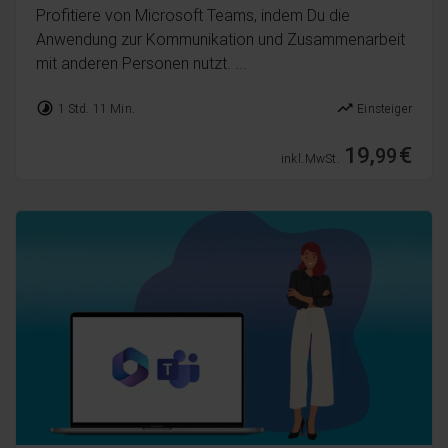
Profitiere von Microsoft Teams, indem Du die
Anwendung zur Kommunikation und Zusammenarbeit
mit anderen Personen nutzt. ...
timelapse
trending_up
1 Std. 11 Min.
Einsteiger
19,
€
99
inkl. MwSt.