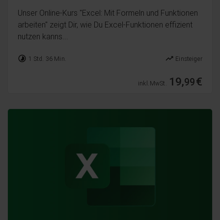
Unser Online-Kurs "Excel: Mit Formeln und Funktionen
arbeiten" zeigt Dir, wie Du Excel-Funktionen effizient
nutzen kanns...
timelapse
trending_up
1 Std. 36 Min.
Einsteiger
19,
€
99
inkl. MwSt.