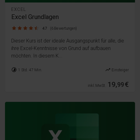
EXCEL
Excel Grundlagen
4.7 / 5
4.7
(6 Bewertungen)
Dieser Kurs ist der ideale Ausgangspunkt für alle, die
ihre Excel-Kenntnisse von Grund auf aufbauen
möchten. In diesem K...
timelapse
trending_up
1 Std. 47 Min.
Einsteiger
19,
€
99
inkl. MwSt.