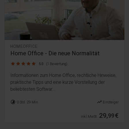
HOMEOFFICE
Home Office - Die neue Normalität
5.0 / 5
5.0
(1 Bewertung)
Informationen zum Home Office, rechtliche Hinweise,
praktische Tipps und eine kurze Vorstellung der
beliebtesten Softwar...
timelapse
trending_up
0 Std. 29 Min.
Einsteiger
29,
€
99
inkl. MwSt.