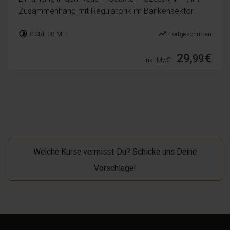
Zusammenhang mit Regulatorik im Bankensektor.
timelapse
trending_up
0 Std. 28 Min.
Fortgeschritten
29,
€
99
inkl. MwSt.
Welche Kurse vermisst Du? Schicke uns Deine
Vorschläge!