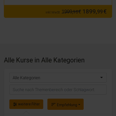
1899,
€
1999,
€
99
98
inkl. MwSt.
Alle Kurse
in Alle Kategorien
Alle Kategorien
Suchen
weitere Filter
sort
Empfehlung