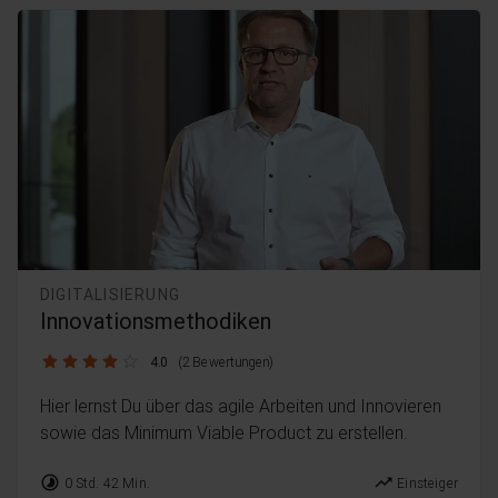
DIGITALISIERUNG
Innovationsmethodiken
4.0 / 5
4.0
(2 Bewertungen)
Hier lernst Du über das agile Arbeiten und Innovieren
sowie das Minimum Viable Product zu erstellen.
timelapse
trending_up
0 Std. 42 Min.
Einsteiger