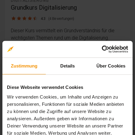
DIGITALISIERUNG
Grundkurs Digitalisierung
4.3 / 5
4.3
(4 Bewertungen)
Dieser Kurs vermittelt ein Grundverständnis für die
wichtigsten Themen rund um die Digitalisierung.
timelapse
trending_up
0 Std. 50 Min.
Einsteiger
24,
€
99
Zustimmung
Details
Über Cookies
inkl. MwSt.
Diese Webseite verwendet Cookies
Wir verwenden Cookies, um Inhalte und Anzeigen zu
personalisieren, Funktionen für soziale Medien anbieten
zu können und die Zugriffe auf unsere Website zu
analysieren. Außerdem geben wir Informationen zu
Deiner Verwendung unserer Website an unsere Partner
für soziale Medien, Werbung und Analysen weiter.