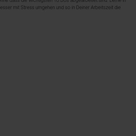
ohne dass die wichtigsten To Dos abgearbeitet sind. Lerne in
ser mit Stress umgehen und so in Deiner Arbeitszeit die