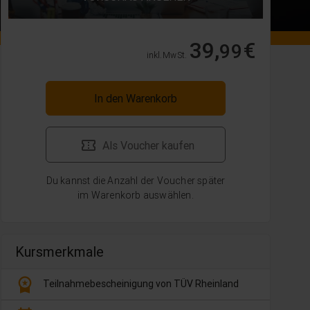
39,
€
99
inkl. MwSt.
In den Warenkorb
Als Voucher kaufen
Du kannst die Anzahl der Voucher später
im Warenkorb auswählen.
Kursmerkmale
workspace_premium
Teilnahmebescheinigung von TÜV Rheinland