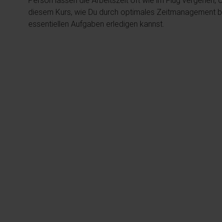
Person lassen die Arbeitszeit oft wie im Flug vergehen, 
diesem Kurs, wie Du durch optimales Zeitmanagement bes
essentiellen Aufgaben erledigen kannst.