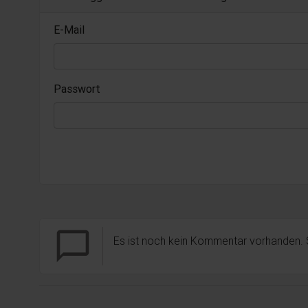
E-Mail
Passwort
chat_bubble_outline
Es ist noch kein Kommentar vorhanden.