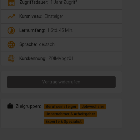
calendar_month
Zugriffsdauer:
1 Jahr Zugriff
trending_up
Kursniveau:
Einsteiger
timelapse
Lernumfang:
1 Std. 45 Min.
language
Sprache:
deutsch
fingerprint
Kurskennung:
ZDlMVpgz01
Vertrag widerrufen
work
Zielgruppen:
Berufseinsteiger
Jobwechsler
Unternehmer & Arbeitgeber
Experte & Spezialist