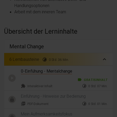
Handlungsoptionen
Arbeit mit dem inneren Team
Übersicht der Lerninhalte
Mental Change
expand_less
6 Lernbausteine
timelapse
0 Std. 36 Min.
0-Einfühung - Mentalchange
label
GRATISINHALT
extension
timelapse
Interaktiver Inhalt
0 Std. 07 Min.
Einführung - Hinweise zur Bedienung
picture_as_pdf
timelapse
PDF-Dokument
0 Std. 01 Min.
Mein Aufmerksamkeitsfokus