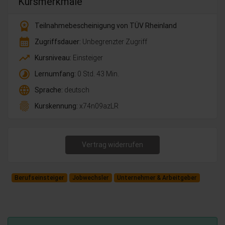
Kursmerkmale
workspace_premium
Teilnahmebescheinigung von TÜV Rheinland
calendar_month
Zugriffsdauer:
Unbegrenzter Zugriff
trending_up
Kursniveau:
Einsteiger
timelapse
Lernumfang:
0 Std. 43 Min.
language
Sprache:
deutsch
fingerprint
Kurskennung:
x74n09azLR
Vertrag widerrufen
Berufseinsteiger
Jobwechsler
Unternehmer & Arbeitgeber