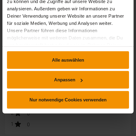
Gesamtbewertung
zu können und die Zugriffe auf unsere Website zu
analysieren. Außerdem geben wir Informationen zu
Deiner Verwendung unserer Website an unsere Partner
Durchschnittliche Bewertungen
für soziale Medien, Werbung und Analysen weiter.
4,25
Unsere Partner führen diese Informationen
möglicherweise mit weiteren Daten zusammen, die Du
uns bereitgestellt hast oder die sie im Rahmen Deiner
Nutzung der Dienste gesammelt haben.
16 Bewertungen
Alle auswählen
stars:
5
Anpassen
Bewertungen
7
stars:
4
Bewertungen
6
Nur notwendige Cookies verwenden
stars:
3
Bewertungen
3
stars:
2
Bewertungen
0
stars:
1
Bewertungen
0