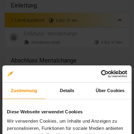
Einleitung
expand_less
1 Lernbausteine
timelapse
0 Std. 07 Min.
Einfühung - Mentalchange
extension
timelapse
Interaktiver Inhalt
0 Std. 07 Min.
Abschluss Mentalchange
expand_less
1 Lernbausteine
timelapse
0 Std. 00 Min.
Abschluss - Mental Change
Zustimmung
Details
Über Cookies
extension
timelapse
Interaktiver Inhalt
0 Std. 00 Min.
Diese Webseite verwendet Cookies
Bewertungen
Wir verwenden Cookies, um Inhalte und Anzeigen zu
personalisieren, Funktionen für soziale Medien anbieten