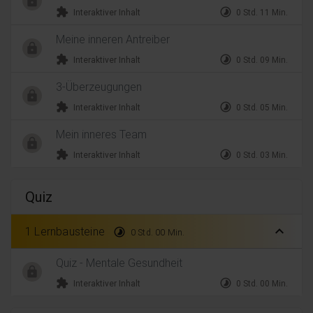
extension
timelapse
Interaktiver Inhalt
0 Std. 11 Min.
Meine inneren Antreiber
extension
timelapse
Interaktiver Inhalt
0 Std. 09 Min.
3-Überzeugungen
extension
timelapse
Interaktiver Inhalt
0 Std. 05 Min.
Mein inneres Team
extension
timelapse
Interaktiver Inhalt
0 Std. 03 Min.
Quiz
expand_less
1 Lernbausteine
timelapse
0 Std. 00 Min.
Quiz - Mentale Gesundheit
extension
timelapse
Interaktiver Inhalt
0 Std. 00 Min.