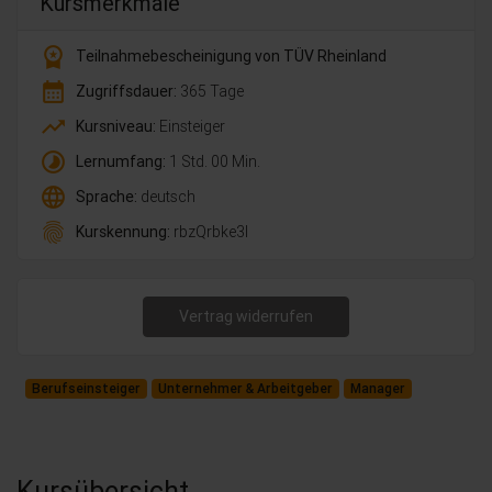
Kursmerkmale
workspace_premium
Teilnahmebescheinigung von TÜV Rheinland
calendar_month
Zugriffsdauer:
365 Tage
trending_up
Kursniveau:
Einsteiger
timelapse
Lernumfang:
1 Std. 00 Min.
language
Sprache:
deutsch
fingerprint
Kurskennung:
rbzQrbke3l
Vertrag widerrufen
Berufseinsteiger
Unternehmer & Arbeitgeber
Manager
Kursübersicht