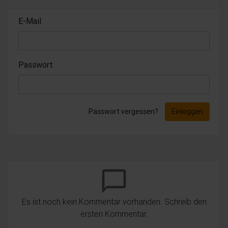
E-Mail
Passwort
Passwort vergessen?
Einloggen
chat_bubble_outline
Es ist noch kein Kommentar vorhanden. Schreib den
ersten Kommentar.