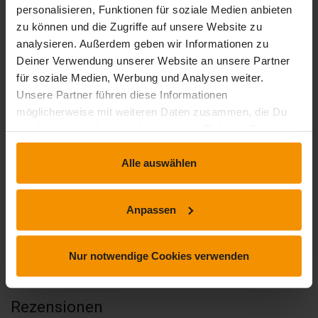
0,00
personalisieren, Funktionen für soziale Medien anbieten
zu können und die Zugriffe auf unsere Website zu
analysieren. Außerdem geben wir Informationen zu
Deiner Verwendung unserer Website an unsere Partner
für soziale Medien, Werbung und Analysen weiter.
0 Bewertungen
Unsere Partner führen diese Informationen
möglicherweise mit weiteren Daten zusammen, die Du
uns bereitgestellt hast oder die sie im Rahmen Deiner
stars:
5
Bewertungen
0
Nutzung der Dienste gesammelt haben.
stars:
4
Bewertungen
0
Alle auswählen
stars:
3
Bewertungen
0
Anpassen
stars:
2
Bewertungen
0
stars:
1
Bewertungen
0
Nur notwendige Cookies verwenden
Rezensionen