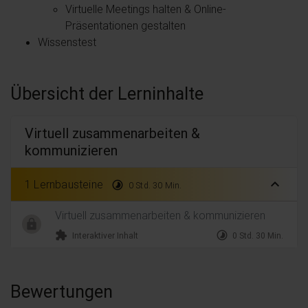
Virtuelle Meetings halten & Online-
Präsentationen gestalten
Wissenstest
Übersicht der Lerninhalte
Virtuell zusammenarbeiten &
kommunizieren
expand_less
1 Lernbausteine
timelapse
0 Std. 30 Min.
Virtuell zusammenarbeiten & kommunizieren
extension
timelapse
Interaktiver Inhalt
0 Std. 30 Min.
Bewertungen