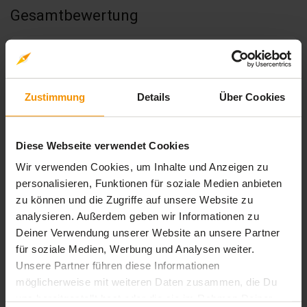
Gesamtbewertung
Durchschnittliche Bewertungen
3,75
Zustimmung
Details
Über Cookies
4 Bewertungen
Diese Webseite verwendet Cookies
Wir verwenden Cookies, um Inhalte und Anzeigen zu
personalisieren, Funktionen für soziale Medien anbieten
stars:
5
Bewertungen
0
zu können und die Zugriffe auf unsere Website zu
stars:
4
analysieren. Außerdem geben wir Informationen zu
Bewertungen
3
Deiner Verwendung unserer Website an unsere Partner
stars:
3
Bewertungen
1
für soziale Medien, Werbung und Analysen weiter.
stars:
2
Unsere Partner führen diese Informationen
Bewertungen
0
möglicherweise mit weiteren Daten zusammen, die Du
stars:
1
Bewertungen
0
uns bereitgestellt hast oder die sie im Rahmen Deiner