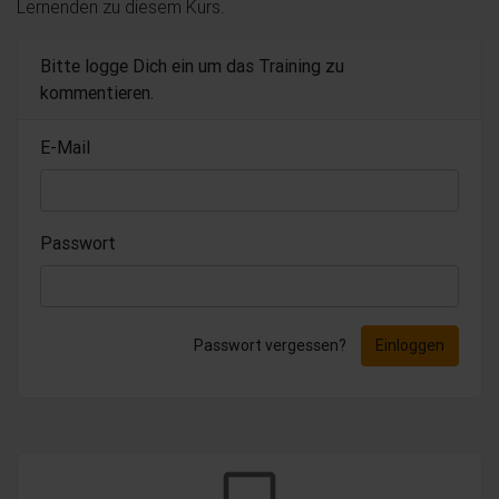
Lernenden zu diesem Kurs.
Bitte logge Dich ein um das Training zu
kommentieren.
E-Mail
Passwort
Passwort vergessen?
Einloggen
chat_bubble_outline