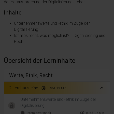
der Herausforderung der Digitalisierung stehen.
Inhalte
Unternehmenswerte und -ethik im Zuge der
Digitalisierung
Ist alles recht, was möglich ist? – Digitalisierung und
Recht
Übersicht der Lerninhalte
Werte, Ethik, Recht
expand_less
2 Lernbausteine
timelapse
0 Std. 13 Min.
Unternehmenswerte und -ethik im Zuge der
Digitalisierung
extension
timelapse
Interaktiver Inhalt
0 Std. 07 Min.