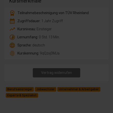
Kursmerkmale
workspace_premium
Teilnahmebescheinigung von TÜV Rheinland
calendar_month
Zugriffsdauer:
1 Jahr Zugriff
trending_up
Kursniveau:
Einsteiger
timelapse
Lernumfang:
0 Std. 13 Min.
language
Sprache:
deutsch
fingerprint
Kurskennung:
9qQzxj0MJa
Vertrag widerrufen
Berufseinsteiger
Jobwechsler
Unternehmer & Arbeitgeber
Experte & Spezialist