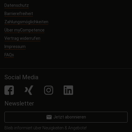
Datenschutz
Barrierefreiheit
Zahlungsmöglichkeiten
Über myCompetence
Vertrag widerrufen
Impressum
FAQs
Social Media
facebook
Xing
Instagram
LinkedIn
Newsletter
email
Jetzt abonnieren
Bleib informiert über Neuigkeiten & Angebote!