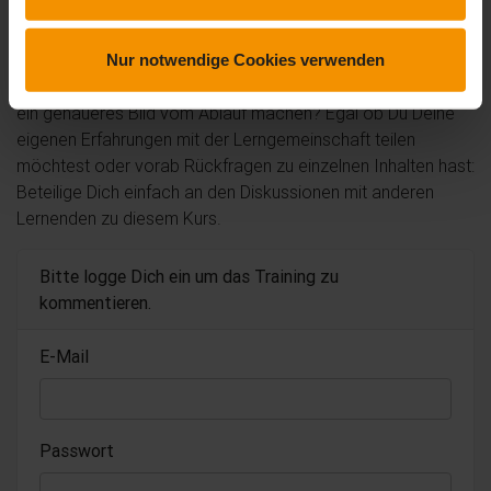
Kommentare und Fragen zum Kurs
Nur notwendige Cookies verwenden
Du hast noch inhaltliche Fragen zum Kurs? Du möchtest Dir
ein genaueres Bild vom Ablauf machen? Egal ob Du Deine
eigenen Erfahrungen mit der Lerngemeinschaft teilen
möchtest oder vorab Rückfragen zu einzelnen Inhalten hast:
Beteilige Dich einfach an den Diskussionen mit anderen
Lernenden zu diesem Kurs.
Bitte logge Dich ein um das Training zu
kommentieren.
E-Mail
Passwort