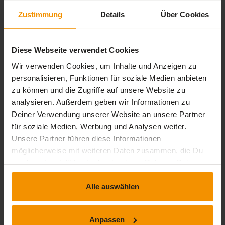
stars:
5
Bewertungen
0
Zustimmung
Details
Über Cookies
stars:
4
Bewertungen
0
stars:
3
Bewertungen
1
Diese Webseite verwendet Cookies
Wir verwenden Cookies, um Inhalte und Anzeigen zu
stars:
2
Bewertungen
0
personalisieren, Funktionen für soziale Medien anbieten
stars:
1
Bewertungen
0
zu können und die Zugriffe auf unsere Website zu
analysieren. Außerdem geben wir Informationen zu
Deiner Verwendung unserer Website an unsere Partner
für soziale Medien, Werbung und Analysen weiter.
Rezensionen
Unsere Partner führen diese Informationen
möglicherweise mit weiteren Daten zusammen, die Du
star_border
uns bereitgestellt hast oder die sie im Rahmen Deiner
Nutzung der Dienste gesammelt haben.
Alle auswählen
Dieses Training hat noch keine Rezension erhalten.
Anpassen