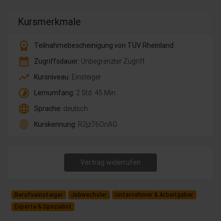
Kursmerkmale
workspace_premium
Teilnahmebescheinigung von TÜV Rheinland
calendar_month
Zugriffsdauer:
Unbegrenzter Zugriff
trending_up
Kursniveau:
Einsteiger
timelapse
Lernumfang:
2 Std. 45 Min.
language
Sprache:
deutsch
fingerprint
Kurskennung:
R2jz76OnAG
Vertrag widerrufen
Berufseinsteiger
Jobwechsler
Unternehmer & Arbeitgeber
Experte & Spezialist