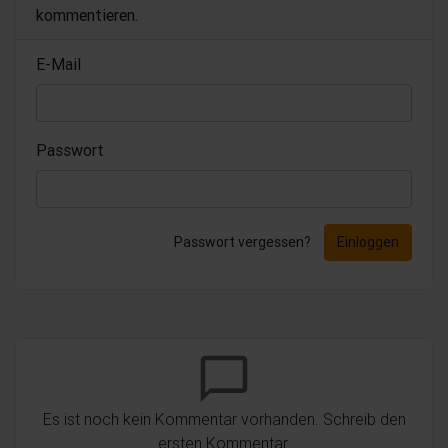
kommentieren.
E-Mail
Passwort
Passwort vergessen?
Einloggen
chat_bubble_outline
Es ist noch kein Kommentar vorhanden. Schreib den
ersten Kommentar.