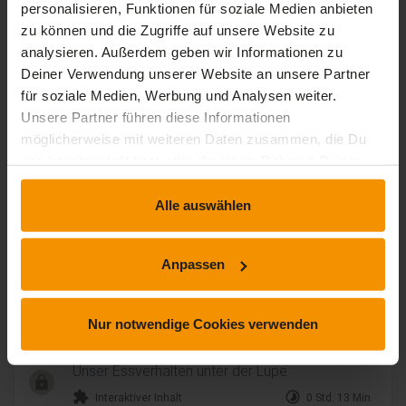
personalisieren, Funktionen für soziale Medien anbieten
Quiz - Entspannung im Homeoffice
zu können und die Zugriffe auf unsere Website zu
extension
timelapse
Interaktiver Inhalt
0 Std. 00 Min.
analysieren. Außerdem geben wir Informationen zu
Deiner Verwendung unserer Website an unsere Partner
für soziale Medien, Werbung und Analysen weiter.
Körperliche Gesundheit im Homeoffice
Unsere Partner führen diese Informationen
möglicherweise mit weiteren Daten zusammen, die Du
expand_less
7 Lernbausteine
timelapse
0 Std. 50 Min.
uns bereitgestellt hast oder die sie im Rahmen Deiner
Nutzung der Dienste gesammelt haben.
Einleitung
Alle auswählen
extension
timelapse
Interaktiver Inhalt
0 Std. 02 Min.
Bewegung im Homeoffice
Anpassen
extension
timelapse
Interaktiver Inhalt
0 Std. 06 Min.
Ernährung im Homeoffice
Nur notwendige Cookies verwenden
extension
timelapse
Interaktiver Inhalt
0 Std. 08 Min.
Unser Essverhalten unter der Lupe
extension
timelapse
Interaktiver Inhalt
0 Std. 13 Min.