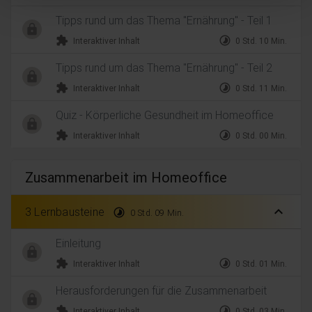
Tipps rund um das Thema "Ernährung" - Teil 1
extension
timelapse
Interaktiver Inhalt
0 Std. 10 Min.
Tipps rund um das Thema "Ernährung" - Teil 2
extension
timelapse
Interaktiver Inhalt
0 Std. 11 Min.
Quiz - Körperliche Gesundheit im Homeoffice
extension
timelapse
Interaktiver Inhalt
0 Std. 00 Min.
Zusammenarbeit im Homeoffice
expand_less
3 Lernbausteine
timelapse
0 Std. 09 Min.
Einleitung
extension
timelapse
Interaktiver Inhalt
0 Std. 01 Min.
Herausforderungen für die Zusammenarbeit
extension
timelapse
Interaktiver Inhalt
0 Std. 03 Min.