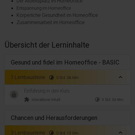
Der Arbeitsplatz im Homeoffice
Entspannung im Homeoffice
Körperliche Gesundheit im Homeoffice
Zusammenarbeit im Homeoffice
Übersicht der Lerninhalte
Gesund und fidel im Homeoffice - BASIC
expand_less
1 Lernbausteine
timelapse
0 Std. 06 Min.
Einführung in den Kurs
extension
timelapse
Interaktiver Inhalt
0 Std. 06 Min.
Chancen und Herausforderungen
expand_less
3 Lernbausteine
timelapse
0 Std. 13 Min.