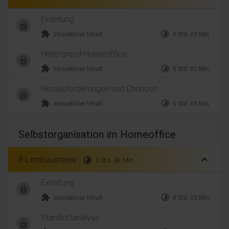
Einleitung
extension
timelapse
Interaktiver Inhalt
0 Std. 03 Min.
Hintergrund-Homeoffice
extension
timelapse
Interaktiver Inhalt
0 Std. 02 Min.
Herausforderungen und Chancen
extension
timelapse
Interaktiver Inhalt
0 Std. 08 Min.
Selbstorganisation im Homeoffice
expand_less
8 Lernbausteine
timelapse
0 Std. 38 Min.
Einleitung
extension
timelapse
Interaktiver Inhalt
0 Std. 03 Min.
Standortanalyse