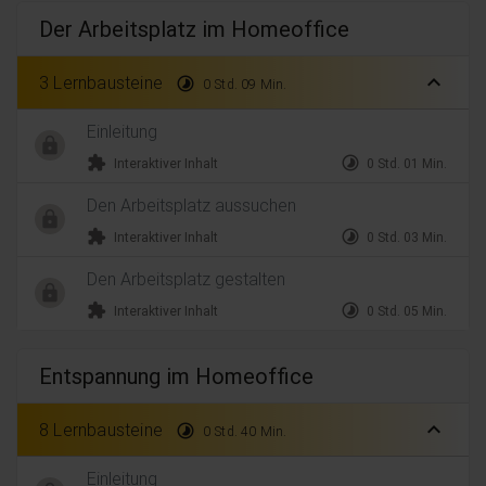
Der Arbeitsplatz im Homeoffice
expand_less
3 Lernbausteine
timelapse
0 Std. 09 Min.
Einleitung
extension
timelapse
Interaktiver Inhalt
0 Std. 01 Min.
Den Arbeitsplatz aussuchen
extension
timelapse
Interaktiver Inhalt
0 Std. 03 Min.
Den Arbeitsplatz gestalten
extension
timelapse
Interaktiver Inhalt
0 Std. 05 Min.
Entspannung im Homeoffice
expand_less
8 Lernbausteine
timelapse
0 Std. 40 Min.
Einleitung