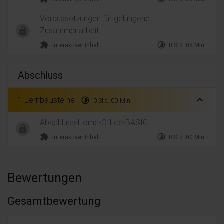
Voraussetzungen für gelungene
Zusammenarbeit
extension
timelapse
Interaktiver Inhalt
0 Std. 05 Min.
Abschluss
expand_less
1 Lernbausteine
timelapse
0 Std. 00 Min.
Abschluss-Home-Office-BASIC
extension
timelapse
Interaktiver Inhalt
0 Std. 00 Min.
Bewertungen
Gesamtbewertung