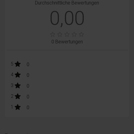
Durchschnittliche Bewertungen
0,00
0 Bewertungen
stars:
5
Bewertungen
0
stars:
4
Bewertungen
0
stars:
3
Bewertungen
0
stars:
2
Bewertungen
0
stars:
1
Bewertungen
0