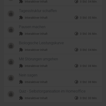
extension
timelapse
Interaktiver Inhalt
0 Std. 04 Min.
Tagesstruktur schaffen
extension
timelapse
Interaktiver Inhalt
0 Std. 05 Min.
Pausen machen
extension
timelapse
Interaktiver Inhalt
0 Std. 06 Min.
Biologische Leistungskurve
extension
timelapse
Interaktiver Inhalt
0 Std. 04 Min.
Mit Störungen umgehen
extension
timelapse
Interaktiver Inhalt
0 Std. 08 Min.
Nein sagen
extension
timelapse
Interaktiver Inhalt
0 Std. 08 Min.
Quiz - Selbstorganisation im Homeoffice
extension
timelapse
Interaktiver Inhalt
0 Std. 00 Min.