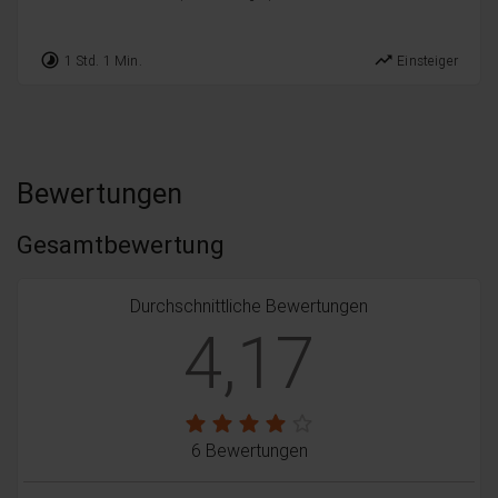
timelapse
trending_up
1 Std. 1 Min.
Einsteiger
Bewertungen
Gesamtbewertung
Durchschnittliche Bewertungen
4,17
6 Bewertungen