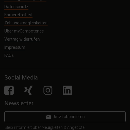
Datenschutz
Barrierefreiheit
Zahlungsmöglichkeiten
Über myCompetence
Vertrag widerrufen
Impressum
FAQs
Social Media
facebook
Xing
Instagram
LinkedIn
Newsletter
email
Jetzt abonnieren
Bleib informiert über Neuigkeiten & Angebote!