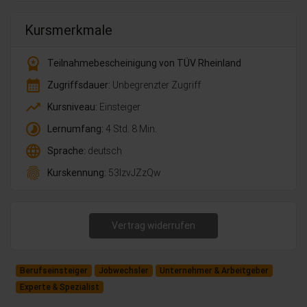
Kursmerkmale
workspace_premium
Teilnahmebescheinigung von TÜV Rheinland
calendar_month
Zugriffsdauer:
Unbegrenzter Zugriff
trending_up
Kursniveau:
Einsteiger
timelapse
Lernumfang:
4 Std. 8 Min.
language
Sprache:
deutsch
fingerprint
Kurskennung:
53lzvJZzQw
Vertrag widerrufen
Berufseinsteiger
Jobwechsler
Unternehmer & Arbeitgeber
Experte & Spezialist