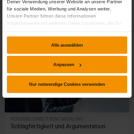
Deiner Verwendung unserer Website an unsere Partner
4.0 / 5
4.0
(1 Bewertung)
für soziale Medien, Werbung und Analysen weiter.
Unsere Partner führen diese Informationen
möglicherweise mit weiteren Daten zusammen, die Du
timelapse
trending_up
1 Std. 0 Min.
Einsteiger
uns bereitgestellt hast oder die sie im Rahmen Deiner
Nutzung der Dienste gesammelt haben.
Alle auswählen
Anpassen
Nur notwendige Cookies verwenden
PERSÖNLICHKEITSENTWICKLUNG
Schlagfertigkeit und Argumentation