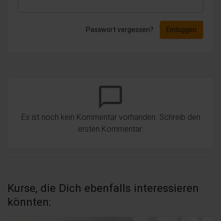
Passwort vergessen?
Einloggen
chat_bubble_outline
Es ist noch kein Kommentar vorhanden. Schreib den
ersten Kommentar.
Kurse, die Dich ebenfalls interessieren
könnten: