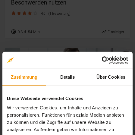
Beschwerden nutzen
4.0 / 5
4.0
(1 Bewertung)
timelapse
trending_up
0 Std. 54 Min.
Einsteiger
Zustimmung
Details
Über Cookies
Diese Webseite verwendet Cookies
Wir verwenden Cookies, um Inhalte und Anzeigen zu
personalisieren, Funktionen für soziale Medien anbieten
zu können und die Zugriffe auf unsere Website zu
PERSÖNLICHKEITSENTWICKLUNG
analysieren. Außerdem geben wir Informationen zu
Schwierige Gespräche führen