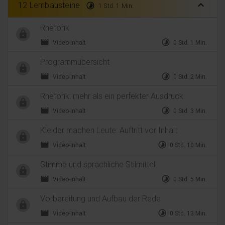
expand_less
12 Lernbausteine
timelapse
1 Std. 1 Min.
Rhetorik
movie
timelapse
Video-Inhalt
0 Std. 1 Min.
Programmübersicht
movie
timelapse
Video-Inhalt
0 Std. 2 Min.
Rhetorik: mehr als ein perfekter Ausdruck
movie
timelapse
Video-Inhalt
0 Std. 3 Min.
Kleider machen Leute: Auftritt vor Inhalt
movie
timelapse
Video-Inhalt
0 Std. 10 Min.
Stimme und sprachliche Stilmittel
movie
timelapse
Video-Inhalt
0 Std. 5 Min.
Vorbereitung und Aufbau der Rede
movie
timelapse
Video-Inhalt
0 Std. 13 Min.