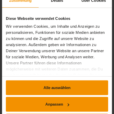
Zustimmung
Details
Über Cookies
Zusammenfassung
movie
timelapse
Video-Inhalt
0 Std. 2 Min.
Diese Webseite verwendet Cookies
Wir verwenden Cookies, um Inhalte und Anzeigen zu
Bewertungen
personalisieren, Funktionen für soziale Medien anbieten
zu können und die Zugriffe auf unsere Website zu
Gesamtbewertung
analysieren. Außerdem geben wir Informationen zu
Deiner Verwendung unserer Website an unsere Partner
Durchschnittliche Bewertungen
für soziale Medien, Werbung und Analysen weiter.
4,50
Unsere Partner führen diese Informationen
möglicherweise mit weiteren Daten zusammen, die Du
uns bereitgestellt hast oder die sie im Rahmen Deiner
Nutzung der Dienste gesammelt haben.
2 Bewertungen
Alle auswählen
Anpassen
stars:
5
Bewertungen
1