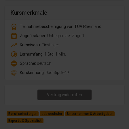
Kursmerkmale
workspace_premium
Teilnahmebescheinigung von TÜV Rheinland
calendar_month
Zugriffsdauer:
Unbegrenzter Zugriff
trending_up
Kursniveau:
Einsteiger
timelapse
Lernumfang:
1 Std. 1 Min.
language
Sprache:
deutsch
fingerprint
Kurskennung:
0bdn6pGe49
Vertrag widerrufen
Berufseinsteiger
Jobwechsler
Unternehmer & Arbeitgeber
Experte & Spezialist