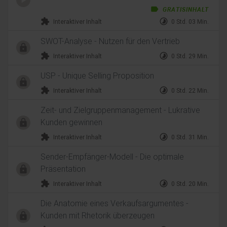
label
GRATISINHALT
extension
timelapse
Interaktiver Inhalt
0 Std. 03 Min.
SWOT-Analyse - Nutzen für den Vertrieb
extension
timelapse
Interaktiver Inhalt
0 Std. 29 Min.
USP - Unique Selling Proposition
extension
timelapse
Interaktiver Inhalt
0 Std. 22 Min.
Zeit- und Zielgruppenmanagement - Lukrative
Kunden gewinnen
extension
timelapse
Interaktiver Inhalt
0 Std. 31 Min.
Sender-Empfänger-Modell - Die optimale
Präsentation
extension
timelapse
Interaktiver Inhalt
0 Std. 20 Min.
Die Anatomie eines Verkaufsargumentes -
Kunden mit Rhetorik überzeugen