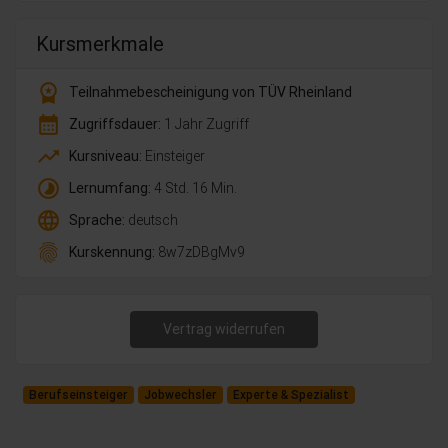
Kursmerkmale
workspace_premium
Teilnahmebescheinigung von TÜV Rheinland
calendar_month
Zugriffsdauer:
1 Jahr Zugriff
trending_up
Kursniveau:
Einsteiger
timelapse
Lernumfang:
4 Std. 16 Min.
language
Sprache:
deutsch
fingerprint
Kurskennung:
8w7zDBgMv9
Vertrag widerrufen
Berufseinsteiger
Jobwechsler
Experte & Spezialist