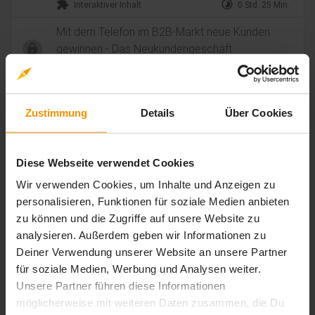
extension
timelapse
Interaktiver Inhalt
0 Std. 25 Min.
Mit dem Telefon im B2B-Markt neue Kunden
gewinnen - Das Neukundengeschäft
extension
timelapse
Interaktiver Inhalt
0 Std. 27 Min.
Kundeneinwände abschlussorientiert
behandeln
Zustimmung
Details
Über Cookies
extension
timelapse
Interaktiver Inhalt
0 Std. 31 Min.
Die Preisverhandlung erfolgreich führen
Diese Webseite verwendet Cookies
extension
timelapse
Interaktiver Inhalt
0 Std. 32 Min.
Wir verwenden Cookies, um Inhalte und Anzeigen zu
personalisieren, Funktionen für soziale Medien anbieten
Kaufsignale aktiv für den Auftragsabschluss
zu können und die Zugriffe auf unsere Website zu
einsetzen
analysieren. Außerdem geben wir Informationen zu
extension
timelapse
Interaktiver Inhalt
0 Std. 36 Min.
Deiner Verwendung unserer Website an unsere Partner
für soziale Medien, Werbung und Analysen weiter.
Unsere Partner führen diese Informationen
Bewertungen
möglicherweise mit weiteren Daten zusammen, die Du