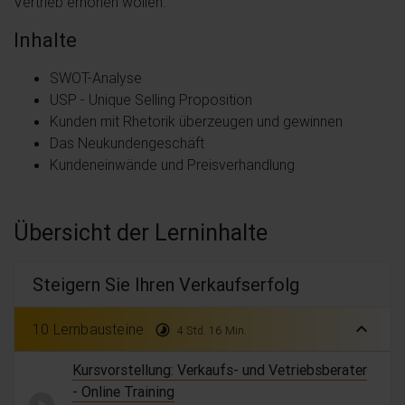
Vertrieb erhöhen wollen.
Inhalte
SWOT-Analyse
USP - Unique Selling Proposition
Kunden mit Rhetorik überzeugen und gewinnen
Das Neukundengeschäft
Kundeneinwände und Preisverhandlung
Übersicht der Lerninhalte
Steigern Sie Ihren Verkaufserfolg
expand_less
10 Lernbausteine
timelapse
4 Std. 16 Min.
Kursvorstellung: Verkaufs- und Vetriebsberater
- Online Training