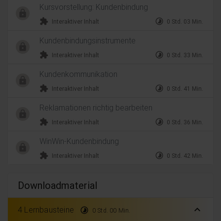
Kursvorstellung: Kundenbindung
extension
timelapse
Interaktiver Inhalt
0 Std. 03 Min.
Kundenbindungsinstrumente
extension
timelapse
Interaktiver Inhalt
0 Std. 33 Min.
Kundenkommunikation
extension
timelapse
Interaktiver Inhalt
0 Std. 41 Min.
Reklamationen richtig bearbeiten
extension
timelapse
Interaktiver Inhalt
0 Std. 36 Min.
WinWin-Kundenbindung
extension
timelapse
Interaktiver Inhalt
0 Std. 42 Min.
Downloadmaterial
expand_less
4 Lernbausteine
timelapse
0 Std. 00 Min.