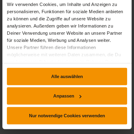
Durchschnittliche Bewertungen
Wir verwenden Cookies, um Inhalte und Anzeigen zu
4,13
personalisieren, Funktionen für soziale Medien anbieten
zu können und die Zugriffe auf unsere Website zu
analysieren. Außerdem geben wir Informationen zu
Deiner Verwendung unserer Website an unsere Partner
für soziale Medien, Werbung und Analysen weiter.
8 Bewertungen
Unsere Partner führen diese Informationen
möglicherweise mit weiteren Daten zusammen, die Du
uns bereitgestellt hast oder die sie im Rahmen Deiner
stars:
5
Bewertungen
3
Nutzung der Dienste gesammelt haben.
stars:
4
Bewertungen
3
Alle auswählen
stars:
3
Bewertungen
2
Anpassen
stars:
2
Bewertungen
0
stars:
1
Bewertungen
0
Nur notwendige Cookies verwenden