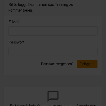
Bitte logge Dich ein um das Training zu
kommentieren.
E-Mail
Passwort
Passwort vergessen?
Einloggen
chat_bubble_outline
Es ist noch kein Kommentar vorhanden. Schreib den