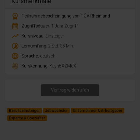
Kursmerkmale
workspace_premium
Teilnahmebescheinigung von TÜV Rheinland
calendar_month
Zugriffsdauer:
1 Jahr Zugriff
trending_up
Kursniveau:
Einsteiger
timelapse
Lernumfang:
2 Std. 35 Min.
language
Sprache:
deutsch
fingerprint
Kurskennung:
KJyn5XZMdX
Vertrag widerrufen
Berufseinsteiger
Jobwechsler
Unternehmer & Arbeitgeber
Experte & Spezialist