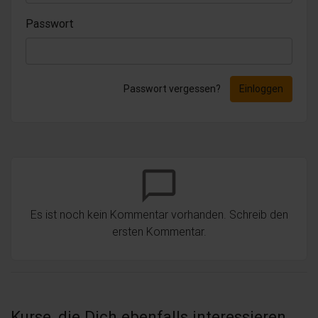
Passwort
Passwort vergessen?
Einloggen
chat_bubble_outline
Es ist noch kein Kommentar vorhanden. Schreib den
ersten Kommentar.
Kurse, die Dich ebenfalls interessieren