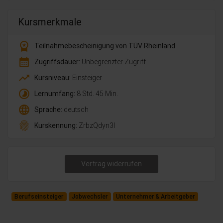
Kursmerkmale
workspace_premium
Teilnahmebescheinigung von TÜV Rheinland
calendar_month
Zugriffsdauer:
Unbegrenzter Zugriff
trending_up
Kursniveau:
Einsteiger
timelapse
Lernumfang:
8 Std. 45 Min.
language
Sprache:
deutsch
fingerprint
Kurskennung:
ZrbzQdyn3l
Vertrag widerrufen
Berufseinsteiger
Jobwechsler
Unternehmer & Arbeitgeber