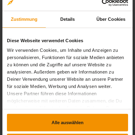
extension
timelapse
Interaktiver Inhalt
1 Std. 45 Min.
Selbstmanagement – Das Inner Game lenken
Zustimmung
Details
Über Cookies
extension
timelapse
Interaktiver Inhalt
1 Std. 45 Min.
Resilient durch Alltag und Beruf
Diese Webseite verwendet Cookies
extension
timelapse
Interaktiver Inhalt
1 Std. 45 Min.
Wir verwenden Cookies, um Inhalte und Anzeigen zu
personalisieren, Funktionen für soziale Medien anbieten
zu können und die Zugriffe auf unsere Website zu
Bewertungen
analysieren. Außerdem geben wir Informationen zu
Deiner Verwendung unserer Website an unsere Partner
Gesamtbewertung
für soziale Medien, Werbung und Analysen weiter.
Unsere Partner führen diese Informationen
möglicherweise mit weiteren Daten zusammen, die Du
Durchschnittliche Bewertungen
uns bereitgestellt hast oder die sie im Rahmen Deiner
0,00
Nutzung der Dienste gesammelt haben.
Alle auswählen