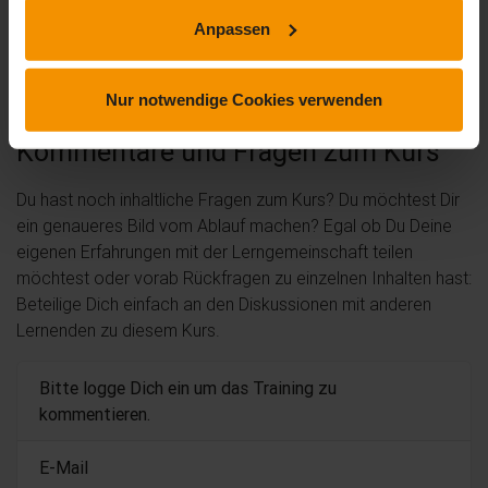
von
Manuela Bischoff
am 11. April 2025
Anpassen
Gut verständlich und abwechslungsreich dargestellt
Nur notwendige Cookies verwenden
Kommentare und Fragen zum Kurs
Du hast noch inhaltliche Fragen zum Kurs? Du möchtest Dir
ein genaueres Bild vom Ablauf machen? Egal ob Du Deine
eigenen Erfahrungen mit der Lerngemeinschaft teilen
möchtest oder vorab Rückfragen zu einzelnen Inhalten hast:
Beteilige Dich einfach an den Diskussionen mit anderen
Lernenden zu diesem Kurs.
Bitte logge Dich ein um das Training zu
kommentieren.
E-Mail