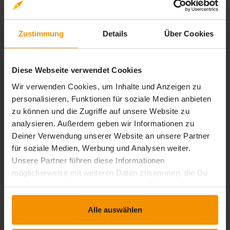
1 Bewertung
Zustimmung
Details
Über Cookies
stars:
5
Bewertungen
1
Diese Webseite verwendet Cookies
stars:
4
Bewertungen
0
Wir verwenden Cookies, um Inhalte und Anzeigen zu
personalisieren, Funktionen für soziale Medien anbieten
stars:
3
Bewertungen
0
zu können und die Zugriffe auf unsere Website zu
stars:
2
Bewertungen
0
analysieren. Außerdem geben wir Informationen zu
Deiner Verwendung unserer Website an unsere Partner
stars:
1
Bewertungen
0
für soziale Medien, Werbung und Analysen weiter.
Unsere Partner führen diese Informationen
möglicherweise mit weiteren Daten zusammen, die Du
uns bereitgestellt hast oder die sie im Rahmen Deiner
Rezensionen
Nutzung der Dienste gesammelt haben.
Alle auswählen