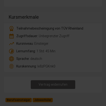
Kursmerkmale
workspace_premium
Teilnahmebescheinigung von TÜV Rheinland
calendar_month
Zugriffsdauer:
Unbegrenzter Zugriff
trending_up
Kursniveau:
Einsteiger
timelapse
Lernumfang:
1 Std. 45 Min.
language
Sprache:
deutsch
fingerprint
Kurskennung:
lx8zPGKnk0
Vertrag widerrufen
Berufseinsteiger
Jobwechsler