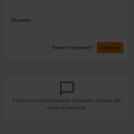
Passwort
Passwort vergessen?
Einloggen
chat_bubble_outline
Es ist noch kein Kommentar vorhanden. Schreib den
ersten Kommentar.