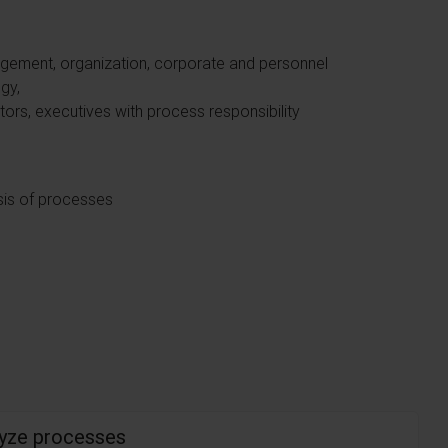
ement, organization, corporate and personnel
gy,
rs, executives with process responsibility
sis of processes
lyze processes