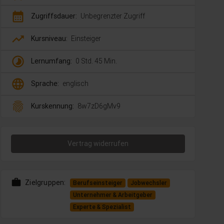
calendar_month
Zugriffsdauer:
Unbegrenzter Zugriff
trending_up
Kursniveau:
Einsteiger
timelapse
Lernumfang:
0 Std. 45 Min.
language
Sprache:
englisch
fingerprint
Kurskennung:
8w7zD6gMv9
Vertrag widerrufen
work
Zielgruppen:
Berufseinsteiger
Jobwechsler
Unternehmer & Arbeitgeber
Experte & Spezialist