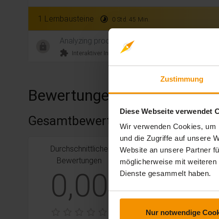
1 Lernbausteine
timelapse
0 Std. 45 Min.
Analyzing processes
extension
timelapse
Interaktiver Inhalt
0 Std. 45
Zustimmung
Bewertungen
Diese Webseite verwendet 
Gesamtbewertung
Wir verwenden Cookies, um I
und die Zugriffe auf unsere
Durchschnittliche
stars:
5
Bewertungen
0
Website an unsere Partner fü
Bewertungen
möglicherweise mit weiteren
stars:
4
Bewertungen
0
0,00
Dienste gesammelt haben.
stars:
3
Bewertungen
0
stars:
2
Bewertungen
0
Nur notwendige Cook