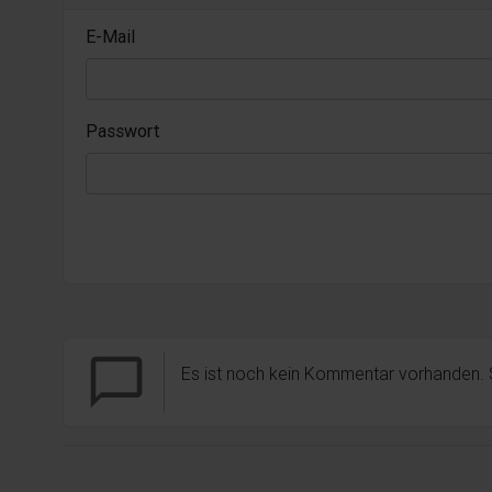
E-Mail
Passwort
chat_bubble_outline
Es ist noch kein Kommentar vorhanden.