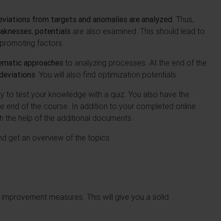
deviations from targets and anomalies are analyzed
. Thus,
aknesses
,
potentials
are also examined. This should lead to
 promoting factors.
ematic approaches
to analyzing processes. At the end of the
deviations
. You will also find optimization potentials.
ty to test your knowledge with a quiz. You also have the
he end of the course. In addition to your completed online
 the help of the additional documents.
nd get an overview of the topics.
 improvement measures. This will give you a solid