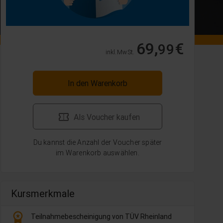
69,
€
99
inkl. MwSt.
In den Warenkorb
Als Voucher kaufen
Du kannst die Anzahl der Voucher später
im Warenkorb auswählen.
Kursmerkmale
workspace_premium
Teilnahmebescheinigung von TÜV Rheinland