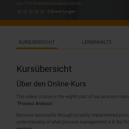
von TÜV Rheinland Akademie GmbH
0 Bewertungen
KURSÜBERSICHT
LERNINHALTE
Kursübersicht
Über den Online-Kurs
This online course is the eighth part of our process ma
"
Process Analysis
".
Become successful through properly implemented proce
understanding of what process management is in the first
analysis
.