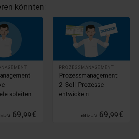
ieren könnten:
ANAGEMENT
PROZESSMANAGEMENT
anagement:
Prozessmanagement:
ve
2. Soll-Prozesse
ele ableiten
entwickeln
69,
€
69,
€
99
99
. MwSt.
inkl. MwSt.