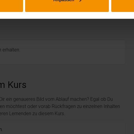
 erhalten.
m Kurs
 Dir ein genaueres Bild vom Ablauf machen? Egal ob Du
len möchtest oder vorab Rückfragen zu einzelnen Inhalten
deren Lernenden zu diesem Kurs.
n.