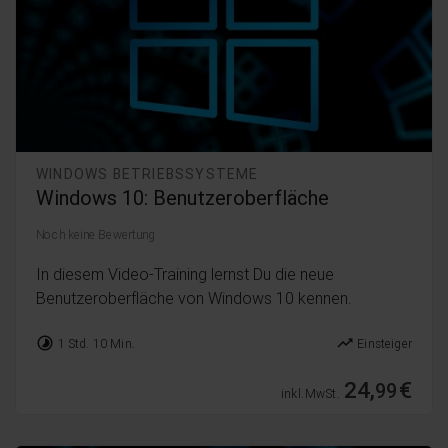
WINDOWS BETRIEBSSYSTEME
Windows 10: Benutzeroberfläche
Noch keine Bewertung
In diesem Video-Training lernst Du die neue
Benutzeroberfläche von Windows 10 kennen.
timelapse
trending_up
1 Std. 10 Min.
Einsteiger
24,
€
99
inkl. MwSt.