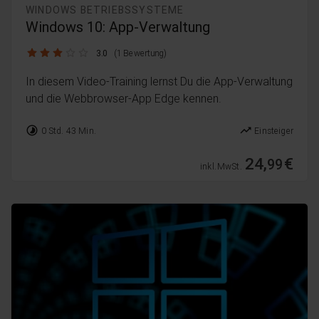
WINDOWS BETRIEBSSYSTEME
Windows 10: App-Verwaltung
3.0 / 5
3.0
(1 Bewertung)
In diesem Video-Training lernst Du die App-Verwaltung
und die Webbrowser-App Edge kennen.
timelapse
trending_up
0 Std. 43 Min.
Einsteiger
24,
€
99
inkl. MwSt.