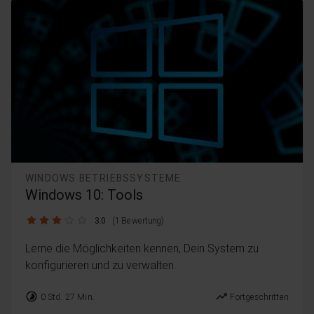
WINDOWS BETRIEBSSYSTEME
Windows 10: Tools
3.0 / 5
3.0
(1 Bewertung)
Lerne die Möglichkeiten kennen, Dein System zu
konfigurieren und zu verwalten.
timelapse
trending_up
0 Std. 27 Min.
Fortgeschritten