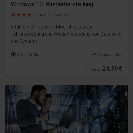
Windows 10: Wiederherstellung
4.0 / 5
4.0
(1 Bewertung)
Erfahre mehr über die Möglichkeiten zur
Fehlerbehebung und Wiederherstellung von Daten und
des Systems.
timelapse
trending_up
0 Std. 56 Min.
Fortgeschritten
24,
€
99
inkl. MwSt.