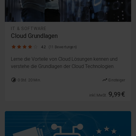
IT & SOFTWARE
Cloud Grundlagen
4.2 / 5
4.2
(11 Bewertungen)
Lerne die Vorteile von Cloud Lösungen kennen und
verstehe die Grundlagen der Cloud Technologien.
timelapse
trending_up
0 Std. 20 Min.
Einsteiger
9,
€
99
inkl. MwSt.