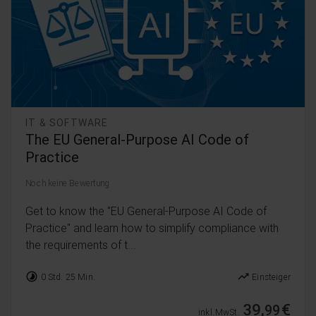
IT & SOFTWARE
The EU General-Purpose AI Code of
Practice
Noch keine Bewertung
Get to know the "EU General-Purpose AI Code of
Practice" and learn how to simplify compliance with
the requirements of t...
timelapse
trending_up
0 Std. 25 Min.
Einsteiger
39,
€
99
inkl. MwSt.