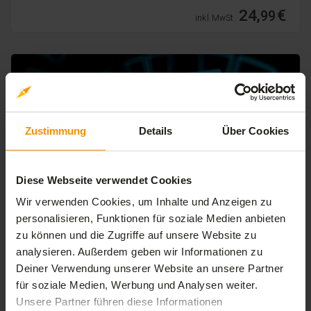
24,
€
99
inkl. MwSt.
Zustimmung
Details
Über Cookies
Diese Webseite verwendet Cookies
Wir verwenden Cookies, um Inhalte und Anzeigen zu
personalisieren, Funktionen für soziale Medien anbieten
WINDOWS BETRIEBSSYSTEME
zu können und die Zugriffe auf unsere Website zu
Windows 10: Tools & Wiederherstellung
analysieren. Außerdem geben wir Informationen zu
Deiner Verwendung unserer Website an unsere Partner
5.0 / 5
5.0
(2 Bewertungen)
für soziale Medien, Werbung und Analysen weiter.
Lerne unter anderem die Möglichkeiten zur
Unsere Partner führen diese Informationen