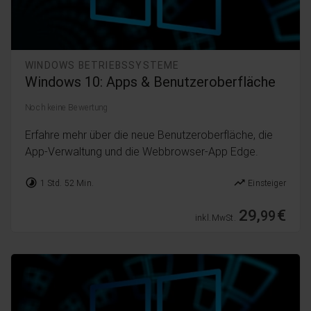
WINDOWS BETRIEBSSYSTEME
Windows 10: Apps & Benutzeroberfläche
Noch keine Bewertung
Erfahre mehr über die neue Benutzeroberfläche, die
App-Verwaltung und die Webbrowser-App Edge.
timelapse
trending_up
1 Std. 52 Min.
Einsteiger
29,
€
99
inkl. MwSt.