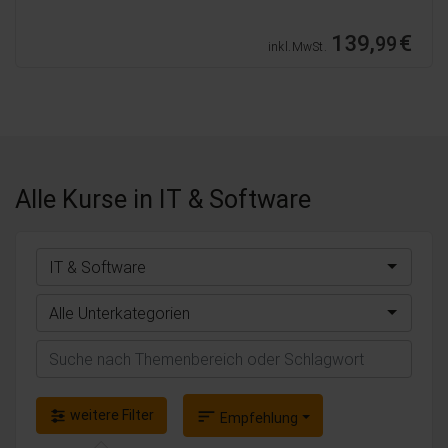
139,
€
99
inkl. MwSt.
Alle Kurse
in IT & Software
IT & Software
Alle Unterkategorien
Suchen
weitere Filter
sort
Empfehlung