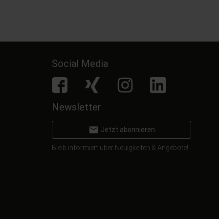
Social Media
facebook
Xing
Instagram
LinkedIn
Newsletter
email
Jetzt abonnieren
Bleib informiert über Neuigkeiten & Angebote!