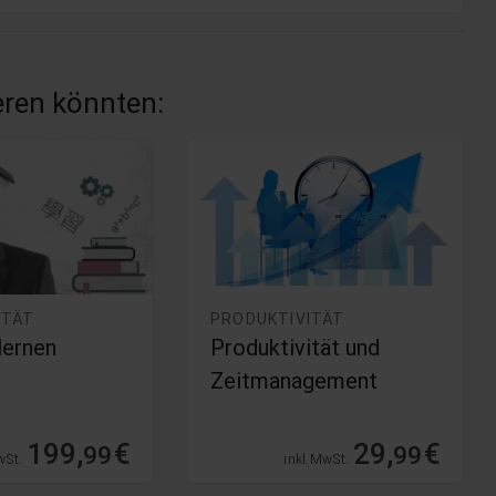
ieren könnten:
ITÄT
PRODUKTIVITÄT
lernen
Produktivität und
Zeitmanagement
199,
€
29,
€
99
99
wSt.
inkl. MwSt.