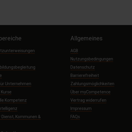
ereiche
Allgemeines
utzunterweisungen
AGB
Nutzungsbedingungen
sbildungsbegleitung
Datenschutz
e
Barrierefreiheit
 für Unternehmen
Zahlungsmöglichkeiten
e Kurse
Über myCompetence
elle Kompetenz
Vertrag widerrufen
ntelligenz
Impressum
r Dienst, Kommunen &
FAQs