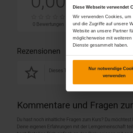
0,00
3
Bewertungen
0
Diese Webseite verwendet 
stars:
2
Bewertungen
0
Wir verwenden Cookies, um I
stars:
1
Bewertungen
0
0 Bewertungen
und die Zugriffe auf unsere
Website an unsere Partner fü
möglicherweise mit weiteren
Dienste gesammelt haben.
Rezensionen
star_border
Nur notwendige Cook
Dieses Training hat noch keine Rezension
verwenden
Kommentare und Fragen zu
Du hast noch inhaltliche Fragen zum Kurs? Du möchtest
Deine eigenen Erfahrungen mit der Lerngemeinschaft tei