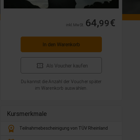
64,
€
99
inkl. MwSt.
In den Warenkorb
Als Voucher kaufen
Du kannst die Anzahl der Voucher später
im Warenkorb auswählen.
Kursmerkmale
workspace_premium
Teilnahmebescheinigung von TÜV Rheinland