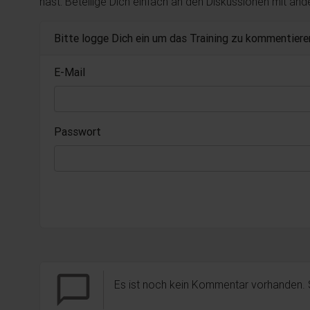
hast: Beteilige Dich einfach an den Diskussionen mit an
Bitte logge Dich ein um das Training zu kommentiere
E-Mail
Passwort
chat_bubble_outline
Es ist noch kein Kommentar vorhanden.