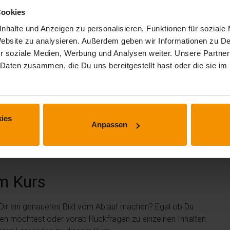
Cookies
nhalte und Anzeigen zu personalisieren, Funktionen für soziale
 Website zu analysieren. Außerdem geben wir Informationen zu 
r soziale Medien, Werbung und Analysen weiter. Unsere Partner
 Daten zusammen, die Du uns bereitgestellt hast oder die sie 
ies
 erhalten.
Anpassen
m Kurs
 Dir ein genaueres Bild vom Ablauf machen? Egal ob Du
len möchtest oder vorab Rückfragen zu einzelnen Inhalten