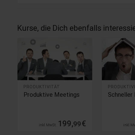
Kurse, die Dich ebenfalls interess
PRODUKTIVITÄT
PRODUKTIV
Produktive Meetings
Schneller 
€
199,
€
99
inkl. MwSt.
inkl. M