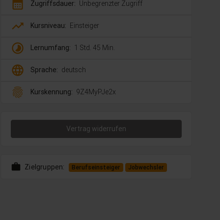
calendar_month
Zugriffsdauer:
Unbegrenzter Zugriff
trending_up
Kursniveau:
Einsteiger
timelapse
Lernumfang:
1 Std. 45 Min.
language
Sprache:
deutsch
fingerprint
Kurskennung:
9Z4MyPJe2x
Vertrag widerrufen
work
Zielgruppen:
Berufseinsteiger
Jobwechsler